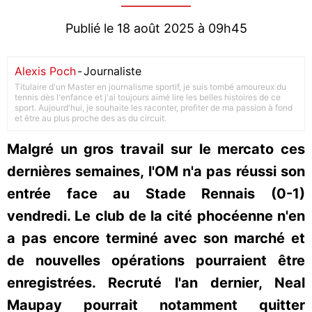
Publié le 18 août 2025 à 09h45
Alexis Poch
-
Journaliste
Titulaire d'un Master en journalisme sportif, je suis tombé amoureux du
tennis dès l'enfance et j'ai toujours aimé lire les belles histoires de ce
sport. Aujourd'hui, je souhaite les raconter, profiter de ma passion à fond
et être au plus proche des as du circuit.
Malgré un gros travail sur le mercato ces
dernières semaines, l'OM n'a pas réussi son
entrée face au Stade Rennais (0-1)
vendredi. Le club de la cité phocéenne n'en
a pas encore terminé avec son marché et
de nouvelles opérations pourraient être
enregistrées. Recruté l'an dernier, Neal
Maupay pourrait notamment quitter