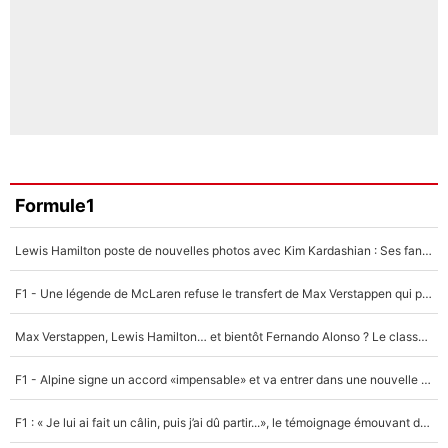
Formule1
Lewis Hamilton poste de nouvelles photos avec Kim Kardashian : Ses fans le voient déjà redevenir champion du monde de F1 grâce à elle !
F1 - Une légende de McLaren refuse le transfert de Max Verstappen qui pourrait «faire des vagues» et plomber l'ambiance dans l'équipe
Max Verstappen, Lewis Hamilton… et bientôt Fernando Alonso ? Le classement des pilotes les mieux payés en Formule 1 risque de changer !
F1 - Alpine signe un accord «impensable» et va entrer dans une nouvelle dimension : Grande nouvelle pour Pierre Gasly !
F1 : « Je lui ai fait un câlin, puis j’ai dû partir...», le témoignage émouvant de Max Verstappen sur sa fille