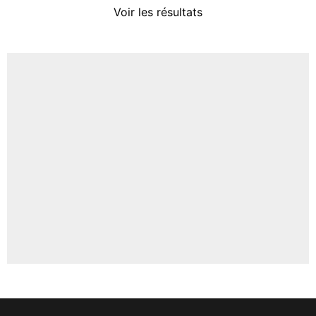
Voir les résultats
Amine Harit
3%
Faris Moumbagna
4%
Un autre joueur
5%
1714 personnes ont participé aux votes.