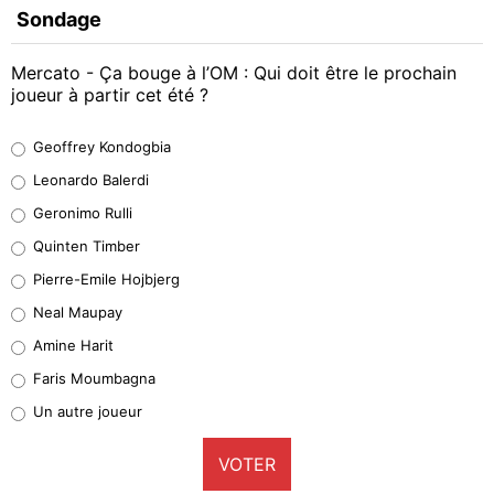
Sondage
Mercato - Ça bouge à l’OM : Qui doit être le prochain
joueur à partir cet été ?
Geoffrey Kondogbia
Geoffrey Kondogbia
38%
Leonardo Balerdi
Leonardo Balerdi
Geronimo Rulli
32%
Quinten Timber
Geronimo Rulli
Pierre-Emile Hojbjerg
5%
Neal Maupay
Quinten Timber
Amine Harit
1%
Faris Moumbagna
Pierre-Emile Hojbjerg
Un autre joueur
9%
VOTER
Neal Maupay
4%