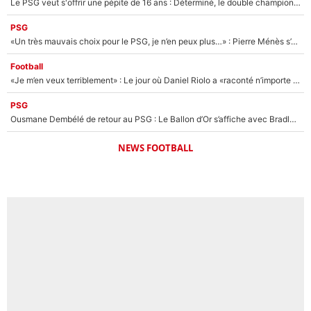
Le PSG veut s'offrir une pépite de 16 ans : Déterminé, le double champion d'Europe en titre est prêt à lâcher 40M€ pour celui que l'on compare déjà à Vinicius Jr !
PSG
«Un très mauvais choix pour le PSG, je n’en peux plus…» : Pierre Ménès s’est complètement trompé avec Luis Enrique et ces déclarations le prouvent !
Football
«Je m’en veux terriblement» : Le jour où Daniel Riolo a «raconté n’importe quoi» dans l'After Foot !
PSG
Ousmane Dembélé de retour au PSG : Le Ballon d’Or s’affiche avec Bradley Barcola en plein cœur du feuilleton sur son départ !
NEWS FOOTBALL