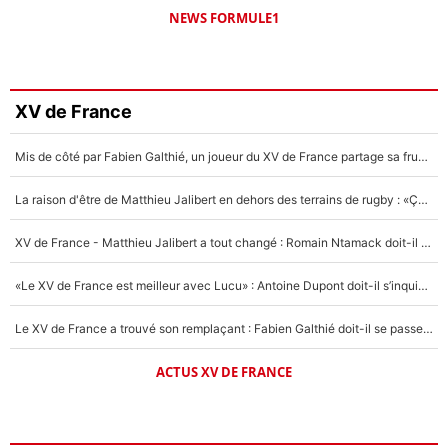
NEWS FORMULE1
XV de France
Mis de côté par Fabien Galthié, un joueur du XV de France partage sa frustration : «ils ne me l’ont pas dit tout de suite»
La raison d'être de Matthieu Jalibert en dehors des terrains de rugby : «Ça m'atteint autant que si tu touches à un membre de ma famille»
XV de France - Matthieu Jalibert a tout changé : Romain Ntamack doit-il s’inquiéter pour sa place à un an de la Coupe du monde ?
«Le XV de France est meilleur avec Lucu» : Antoine Dupont doit-il s’inquiéter pour sa place ?
Le XV de France a trouvé son remplaçant : Fabien Galthié doit-il se passer d'Antoine Dupont ?
ACTUS XV DE FRANCE