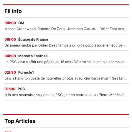
Fil info
08h00
OM
Mason Greenwood, Roberto De Zerbi, Jonathan Clauss... L'After Foot explique pourquoi Medhi Benatia a craqué à l'OM !
06h00
Équipe de France
Un joueur snobé par Didier Deschamps a un gros coup à jouer en équipe de France : Zinedine Zidane a trouvé son numéro 9 ?
04h00
Mercato Football
Le PSG veut s'offrir une pépite de 16 ans : Déterminé, le double champion d'Europe en titre est prêt à lâcher 40M€ pour celui que l'on compare déjà à Vinicius Jr !
02h30
Formule1
Lewis Hamilton poste de nouvelles photos avec Kim Kardashian : Ses fans le voient déjà redevenir champion du monde de F1 grâce à elle !
01h00
PSG
«Un très mauvais choix pour le PSG, je n’en peux plus…» : Pierre Ménès s’est complètement trompé avec Luis Enrique et ces déclarations le prouvent !
Top Articles