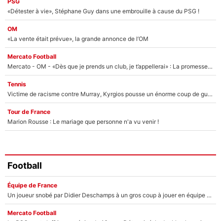
PSG
«Détester à vie», Stéphane Guy dans une embrouille à cause du PSG !
OM
«La vente était prévue», la grande annonce de l’OM
Mercato Football
Mercato - OM - «Dès que je prends un club, je t’appellerai» : La promesse de Marcelino au moment de claquer la porte
Tennis
Victime de racisme contre Murray, Kyrgios pousse un énorme coup de gueule !
Tour de France
Marion Rousse : Le mariage que personne n'a vu venir !
Football
Équipe de France
Un joueur snobé par Didier Deschamps à un gros coup à jouer en équipe de France : Zinedine Zidane a trouvé son numéro 9 ?
Mercato Football