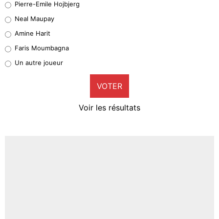
Pierre-Emile Hojbjerg
5%
Neal Maupay
Quinten Timber
Amine Harit
1%
Faris Moumbagna
Pierre-Emile Hojbjerg
Un autre joueur
9%
VOTER
Neal Maupay
4%
Voir les résultats
Amine Harit
3%
Faris Moumbagna
4%
Un autre joueur
5%
1571 personnes ont participé aux votes.