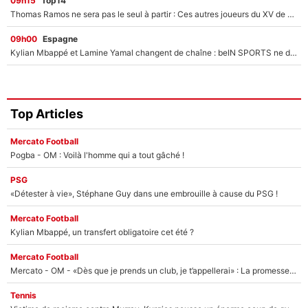
09h15
Top14
Thomas Ramos ne sera pas le seul à partir : Ces autres joueurs du XV de France pourraient aussi quitter le Stade Toulousain, un club de Top 14 est déjà sur les rangs
09h00
Espagne
Kylian Mbappé et Lamine Yamal changent de chaîne : beIN SPORTS ne digère pas cette décision historique et prédit un fiasco pour la Liga
Top Articles
Mercato Football
Pogba - OM : Voilà l'homme qui a tout gâché !
PSG
«Détester à vie», Stéphane Guy dans une embrouille à cause du PSG !
Mercato Football
Kylian Mbappé, un transfert obligatoire cet été ?
Mercato Football
Mercato - OM - «Dès que je prends un club, je t’appellerai» : La promesse de Marcelino au moment de claquer la porte
Tennis