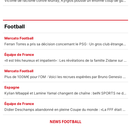
Victime de racisme contre Murray, Kyrgios pousse un énorme coup de gueule !
Football
Mercato Football
Ferran Torres a pris sa décision concernant le PSG : Un gros club étranger prêt à relancer le feuilleton pour la signature du champion du monde 2026 !
Équipe de France
«Il est très heureux et impatient» : Les révélations de la famille Zidane sur sa prise de pouvoir en équipe de France !
Mercato Football
Plus de 100M€ pour l'OM : Voici les recrues espérées par Bruno Genesio et Grégory Lorenzi après l’opération dégraissage
Espagne
Kylian Mbappé et Lamine Yamal changent de chaîne : beIN SPORTS ne digère pas cette décision historique et prédit un fiasco pour la Liga
Équipe de France
Didier Deschamps abandonné en pleine Coupe du monde : «La FFF était déjà passée à Zinedine Zidane»
NEWS FOOTBALL