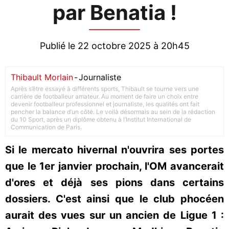
par Benatia !
Publié le 22 octobre 2025 à 20h45
Thibault Morlain
-
Journaliste
Après s’être essayé à différents sports, Thibault se tourne vers une
carrière de footballeur amateur. Au moment de faire un choix entre
devenir footballeur professionnel et journaliste, les qualités ont fait
pencher la balance d’un côté. Le voilà désormais au sein de la rédaction
du 10 Sport, après un diplôme obtenu à l’Institut International de
Communication de Paris.
Si le mercato hivernal n'ouvrira ses portes
que le 1er janvier prochain, l'OM avancerait
d'ores et déjà ses pions dans certains
dossiers. C'est ainsi que le club phocéen
aurait des vues sur un ancien de Ligue 1 :