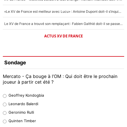
«Le XV de France est meilleur avec Lucu» : Antoine Dupont doit-il s’inquiéter pour sa place ?
Le XV de France a trouvé son remplaçant : Fabien Galthié doit-il se passer d'Antoine Dupont ?
ACTUS XV DE FRANCE
Sondage
Mercato - Ça bouge à l’OM : Qui doit être le prochain
joueur à partir cet été ?
Geoffrey Kondogbia
Geoffrey Kondogbia
38%
Leonardo Balerdi
Leonardo Balerdi
Geronimo Rulli
32%
Quinten Timber
Geronimo Rulli