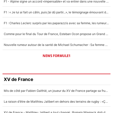
F1 - Alpine signe un accord «impensable» et va entrer dans une nouvelle dimension : Grande nouvelle pour Pierre Gasly !
F1 : « Je lui ai fait un câlin, puis j’ai dû partir...», le témoignage émouvant de Max Verstappen sur sa fille
F1 : Charles Leclerc surpris par les paparazzis avec sa femme, les rumeurs étaient vraies !
Comme pour le final du Tour de France, Esteban Ocon propose un Grand Prix de Formule 1 à Paris : «Autour de l’Arc de Triomphe, ce serait génial» !
Nouvelle rumeur autour de la santé de Michael Schumacher : Sa femme Corinna sort du silence
NEWS FORMULE1
XV de France
Mis de côté par Fabien Galthié, un joueur du XV de France partage sa frustration : «ils ne me l’ont pas dit tout de suite»
La raison d'être de Matthieu Jalibert en dehors des terrains de rugby : «Ça m'atteint autant que si tu touches à un membre de ma famille»
XV de France - Matthieu Jalibert a tout changé : Romain Ntamack doit-il s’inquiéter pour sa place à un an de la Coupe du monde ?