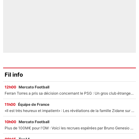
Fil info
12h00
Mercato Football
Ferran Torres a pris sa décision concernant le PSG : Un gros club étranger prêt à relancer le feuilleton pour la signature du champion du monde 2026 !
11h00
Équipe de France
«Il est très heureux et impatient» : Les révélations de la famille Zidane sur sa prise de pouvoir en équipe de France !
10h00
Mercato Football
Plus de 100M€ pour l'OM : Voici les recrues espérées par Bruno Genesio et Grégory Lorenzi après l’opération dégraissage