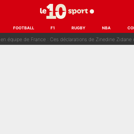
 : Mason Greenwood et Pierre-Emerick Aubameyang ont quitté l'OM, Amine Gouiri balance sur la 
Noah a clashé Zinedine Zidane, avant de se faire recadrer par le nouvea
FOOTBALL
F1
RUGBY
NBA
CO
ipe de France : Ces déclarations de Zinedine Zidane qui prouvent qu'il va t
edhi Benatia revient sur ses propos dans The Bridge et précise se
dollars sont investis» : Pendant que l'OM est en pleine crise financière, Fran