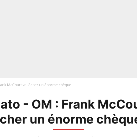
rank McCourt va lâcher un énorme chèque
ato - OM : Frank McCou
âcher un énorme chèque