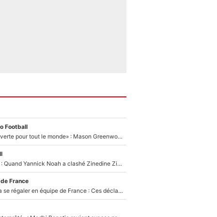
o Football
«La porte est ouverte pour tout le monde» : Mason Greenwood et Pierre-Emerick Aubameyang ont quitté l'OM, Amine Gouiri balance sur la suite du mercato et sur la réaction du vestiaire !
l
«Ça pue du c*l» : Quand Yannick Noah a clashé Zinedine Zidane, avant de se faire recadrer par le nouveau sélectionneur de l'équipe de France !
 de France
Michael Olise va se régaler en équipe de France : Ces déclarations de Zinedine Zidane qui prouvent qu'il va tout miser sur la star du Bayern Munich !