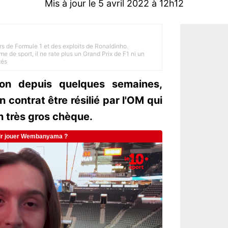
Mis à jour le 5 avril 2022 à 12h12
rs de Formule 1 et des exploits de Ronaldinho.
e de sport, il ne rate plus un Grand Prix de F1 ni un
tés
ion depuis quelques semaines,
 contrat être résilié par l'OM qui
n très gros chèque.