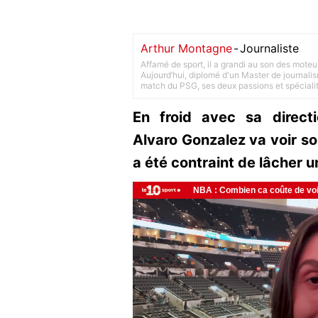
Arthur Montagne
-
Journaliste
Affamé de sport, il a grandi au son des moteu
Aujourd’hui, diplomé d'un Master de journalism
match du PSG, ses deux passions et spéciali
En froid avec sa direct
Alvaro Gonzalez va voir son
a été contraint de lâcher u