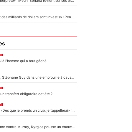
«Ç'a a été mal interprêté» : Medhi Benatia revient sur ses propos dans The Bridge et précise ses conditions pour rejoindre le PSG !
«Des milliards et des milliards de dollars sont investis» : Pendant que l'OM est en pleine crise financière, Frank McCourt lance un nouveau projet à 260M€ !
es
ll
ilà l'homme qui a tout gâché !
«Détester à vie», Stéphane Guy dans une embrouille à cause du PSG !
ll
n transfert obligatoire cet été ?
ll
Mercato - OM - «Dès que je prends un club, je t’appellerai» : La promesse de Marcelino au moment de claquer la porte
Victime de racisme contre Murray, Kyrgios pousse un énorme coup de gueule !