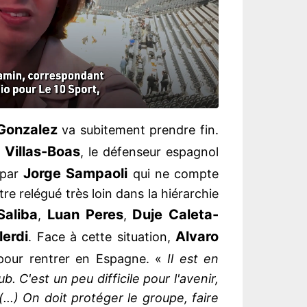
Gonzalez
va subitement prendre fin.
 Villas-Boas
, le défenseur espagnol
Jorge Sampaoli
 par
qui ne compte
être relégué très loin dans la hiérarchie
Saliba
Luan Peres
Duje Caleta-
,
,
lerdi
Alvaro
. Face à cette situation,
 pour rentrer en Espagne. «
Il est en
. C'est un peu difficile pour l'avenir,
. (...) On doit protéger le groupe, faire