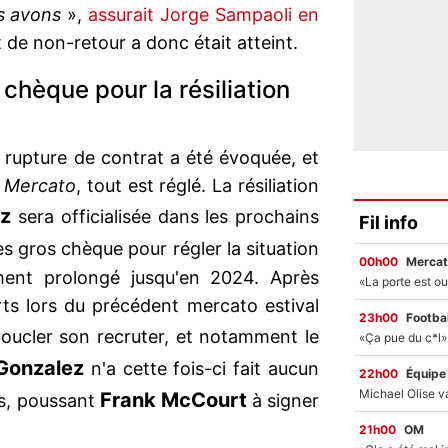
s avons
»,
assurait Jorge Sampaoli en
t de non-retour a donc était atteint.
chèque pour la résiliation
e rupture de contrat a été évoquée, et
 Mercato
, tout est réglé. La résiliation
ez
sera officialisée dans les prochains
Fil info
ès gros chèque pour régler la situation
00h00
Mercat
ment prolongé jusqu'en 2024. Après
rts lors du précédent mercato estival
23h00
Footbal
oucler son recruter, et notamment le
Gonzalez
n'a cette fois-ci fait aucun
22h00
Équipe
Frank McCourt
is, poussant
à signer
21h00
OM