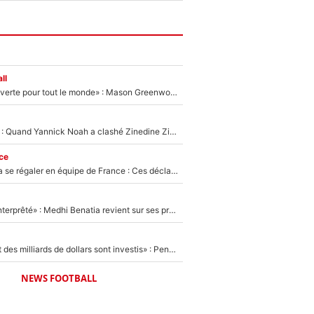
ll
«La porte est ouverte pour tout le monde» : Mason Greenwood et Pierre-Emerick Aubameyang ont quitté l'OM, Amine Gouiri balance sur la suite du mercato et sur la réaction du vestiaire !
«Ça pue du c*l» : Quand Yannick Noah a clashé Zinedine Zidane, avant de se faire recadrer par le nouveau sélectionneur de l'équipe de France !
ce
Michael Olise va se régaler en équipe de France : Ces déclarations de Zinedine Zidane qui prouvent qu'il va tout miser sur la star du Bayern Munich !
«Ç'a a été mal interprêté» : Medhi Benatia revient sur ses propos dans The Bridge et précise ses conditions pour rejoindre le PSG !
«Des milliards et des milliards de dollars sont investis» : Pendant que l'OM est en pleine crise financière, Frank McCourt lance un nouveau projet à 260M€ !
NEWS FOOTBALL