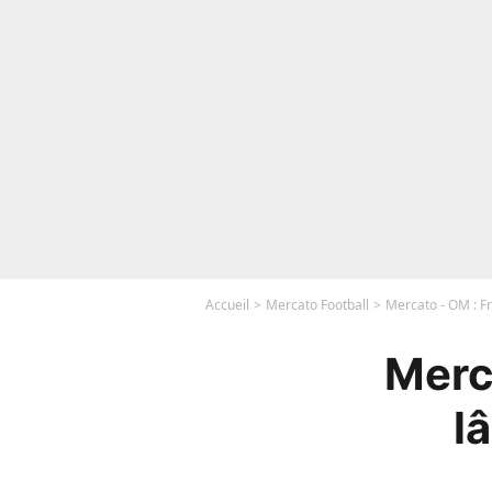
Accueil
Mercato Football
Mercato - OM : F
Merc
l