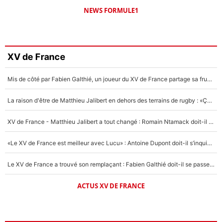
NEWS FORMULE1
XV de France
Mis de côté par Fabien Galthié, un joueur du XV de France partage sa frustration : «ils ne me l’ont pas dit tout de suite»
La raison d'être de Matthieu Jalibert en dehors des terrains de rugby : «Ça m'atteint autant que si tu touches à un membre de ma famille»
XV de France - Matthieu Jalibert a tout changé : Romain Ntamack doit-il s’inquiéter pour sa place à un an de la Coupe du monde ?
«Le XV de France est meilleur avec Lucu» : Antoine Dupont doit-il s’inquiéter pour sa place ?
Le XV de France a trouvé son remplaçant : Fabien Galthié doit-il se passer d'Antoine Dupont ?
ACTUS XV DE FRANCE