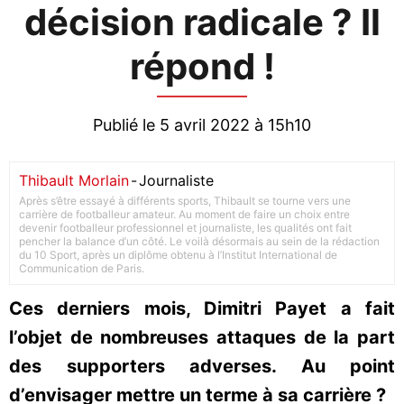
décision radicale ? Il
répond !
Publié le 5 avril 2022 à 15h10
Thibault Morlain
-
Journaliste
Après s’être essayé à différents sports, Thibault se tourne vers une
carrière de footballeur amateur. Au moment de faire un choix entre
devenir footballeur professionnel et journaliste, les qualités ont fait
pencher la balance d’un côté. Le voilà désormais au sein de la rédaction
du 10 Sport, après un diplôme obtenu à l’Institut International de
Communication de Paris.
Ces derniers mois, Dimitri Payet a fait
l’objet de nombreuses attaques de la part
des supporters adverses. Au point
d’envisager mettre un terme à sa carrière ?