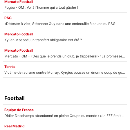
Mercato Football
Pogba - OM : Voilà l'homme qui a tout gâché !
PSG
«Détester à vie», Stéphane Guy dans une embrouille à cause du PSG !
Mercato Football
Kylian Mbappé, un transfert obligatoire cet été ?
Mercato Football
Mercato - OM - «Dès que je prends un club, je t’appellerai» : La promesse de Marcelino au moment de claquer la porte
Tennis
Victime de racisme contre Murray, Kyrgios pousse un énorme coup de gueule !
Football
Équipe de France
Didier Deschamps abandonné en pleine Coupe du monde : «La FFF était déjà passée à Zinedine Zidane»
Real Madrid