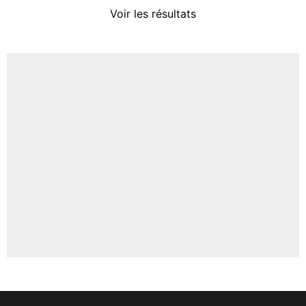
4%
Voir les résultats
Amine Harit
3%
Faris Moumbagna
5%
Un autre joueur
5%
1551 personnes ont participé aux votes.