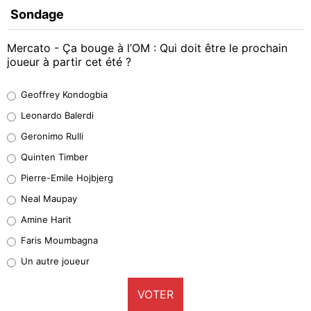
Sondage
Mercato - Ça bouge à l’OM : Qui doit être le prochain
joueur à partir cet été ?
Geoffrey Kondogbia
Geoffrey Kondogbia
38%
Leonardo Balerdi
Leonardo Balerdi
Geronimo Rulli
32%
Quinten Timber
Geronimo Rulli
Pierre-Emile Hojbjerg
5%
Neal Maupay
Quinten Timber
Amine Harit
1%
Faris Moumbagna
Pierre-Emile Hojbjerg
Un autre joueur
9%
VOTER
Neal Maupay