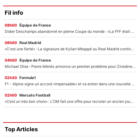
Fil info
08h00
Équipe de France
Didier Deschamps abandonné en pleine Coupe du monde : «La FFF était déjà passée à Zinedine Zidane»
06h00
Real Madrid
«C'est une fierté» : La signature de Kylian Mbappé au Real Madrid continue de régaler l'Espagne
04h00
Équipe de France
Michael Olise : Pierre Ménès annonce un premier problème pour Zinedine Zidane en équipe de France
02h30
Formule1
F1 - Alpine signe un accord «impensable» et va entrer dans une nouvelle dimension : Grande nouvelle pour Pierre Gasly !
02h00
Mercato Football
«C’est un très bon choix» : L'OM fait une offre pour recruter un ancien joueur du PSG... et c'est validé dans l'After Foot !
Top Articles