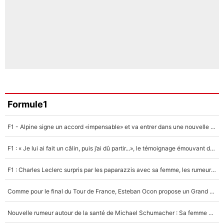
Formule1
F1 - Alpine signe un accord «impensable» et va entrer dans une nouvelle dimension : Grande nouvelle pour Pierre Gasly !
F1 : « Je lui ai fait un câlin, puis j’ai dû partir...», le témoignage émouvant de Max Verstappen sur sa fille
F1 : Charles Leclerc surpris par les paparazzis avec sa femme, les rumeurs étaient vraies !
Comme pour le final du Tour de France, Esteban Ocon propose un Grand Prix de Formule 1 à Paris : «Autour de l’Arc de Triomphe, ce serait génial» !
Nouvelle rumeur autour de la santé de Michael Schumacher : Sa femme Corinna sort du silence