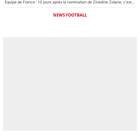
Equipe de France : 10 jours après la nomination de Zinedine Zidane, c'est au tour de son fils de prendre un nouveau départ !
NEWS FOOTBALL