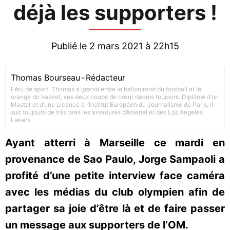
déjà les supporters !
Publié le 2 mars 2021 à 22h15
Thomas Bourseau
-
Rédacteur
Féru de sport, Thomas a grandi entre le ballon rond du football et le
orange du basket, ses deux coups de cœur depuis toujours. Diplômé d’un
Master et d’une Licence à l’Institut Européen du Journalisme de Paris, il
suit toujours de très près les aventures d’Arsenal et des Los Angeles
Lakers.
Ayant atterri à Marseille ce mardi en
provenance de Sao Paulo, Jorge Sampaoli a
profité d’une petite interview face caméra
avec les médias du club olympien afin de
partager sa joie d’être là et de faire passer
un message aux supporters de l’OM.