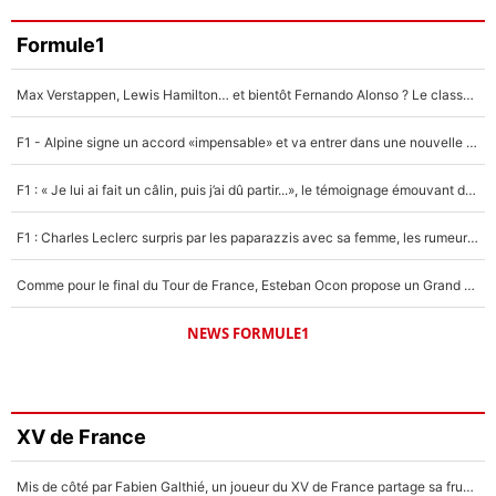
Formule1
Max Verstappen, Lewis Hamilton… et bientôt Fernando Alonso ? Le classement des pilotes les mieux payés en Formule 1 risque de changer !
F1 - Alpine signe un accord «impensable» et va entrer dans une nouvelle dimension : Grande nouvelle pour Pierre Gasly !
F1 : « Je lui ai fait un câlin, puis j’ai dû partir...», le témoignage émouvant de Max Verstappen sur sa fille
F1 : Charles Leclerc surpris par les paparazzis avec sa femme, les rumeurs étaient vraies !
Comme pour le final du Tour de France, Esteban Ocon propose un Grand Prix de Formule 1 à Paris : «Autour de l’Arc de Triomphe, ce serait génial» !
NEWS FORMULE1
XV de France
Mis de côté par Fabien Galthié, un joueur du XV de France partage sa frustration : «ils ne me l’ont pas dit tout de suite»