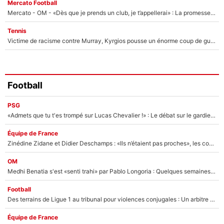
Mercato Football
Mercato - OM - «Dès que je prends un club, je t’appellerai» : La promesse de Marcelino au moment de claquer la porte
Tennis
Victime de racisme contre Murray, Kyrgios pousse un énorme coup de gueule !
Football
PSG
«Admets que tu t'es trompé sur Lucas Chevalier !» : Le débat sur le gardien du PSG vire au clash à l'After Foot
Équipe de France
Zinédine Zidane et Didier Deschamps : «Ils n’étaient pas proches», les confidences d’un membre de l’équipe de France 1998 sur leur relation spéciale
OM
Medhi Benatia s'est «senti trahi» par Pablo Longoria : Quelques semaines après son départ, l'ancien directeur de football de l'OM règle ses comptes
Football
Des terrains de Ligue 1 au tribunal pour violences conjugales : Un arbitre français encourt une peine de 18 mois de prison !
Équipe de France