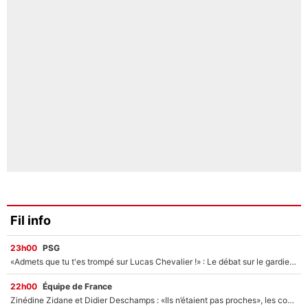
Fil info
23h00
PSG
«Admets que tu t'es trompé sur Lucas Chevalier !» : Le débat sur le gardien du PSG vire au clash à l'After Foot
22h00
Équipe de France
Zinédine Zidane et Didier Deschamps : «Ils n’étaient pas proches», les confidences d’un membre de l’équipe de France 1998 sur leur relation spéciale