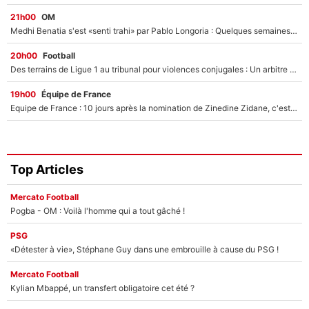
21h00
OM
Medhi Benatia s'est «senti trahi» par Pablo Longoria : Quelques semaines après son départ, l'ancien directeur de football de l'OM règle ses comptes
20h00
Football
Des terrains de Ligue 1 au tribunal pour violences conjugales : Un arbitre français encourt une peine de 18 mois de prison !
19h00
Équipe de France
Equipe de France : 10 jours après la nomination de Zinedine Zidane, c'est au tour de son fils de prendre un nouveau départ !
Top Articles
Mercato Football
Pogba - OM : Voilà l'homme qui a tout gâché !
PSG
«Détester à vie», Stéphane Guy dans une embrouille à cause du PSG !
Mercato Football
Kylian Mbappé, un transfert obligatoire cet été ?