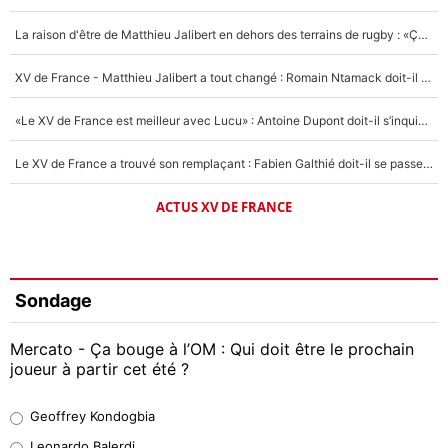
La raison d'être de Matthieu Jalibert en dehors des terrains de rugby : «Ça m'atteint autant que si tu touches à un membre de ma famille»
XV de France - Matthieu Jalibert a tout changé : Romain Ntamack doit-il s’inquiéter pour sa place à un an de la Coupe du monde ?
«Le XV de France est meilleur avec Lucu» : Antoine Dupont doit-il s’inquiéter pour sa place ?
Le XV de France a trouvé son remplaçant : Fabien Galthié doit-il se passer d'Antoine Dupont ?
ACTUS XV DE FRANCE
Sondage
Mercato - Ça bouge à l’OM : Qui doit être le prochain
joueur à partir cet été ?
Geoffrey Kondogbia
Geoffrey Kondogbia
38%
Leonardo Balerdi