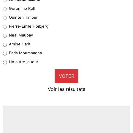
Leonardo Balerdi
Geronimo Rulli
32%
Quinten Timber
Geronimo Rulli
Pierre-Emile Hojbjerg
5%
Neal Maupay
Quinten Timber
Amine Harit
1%
Faris Moumbagna
Pierre-Emile Hojbjerg
Un autre joueur
9%
VOTER
Neal Maupay
4%
Voir les résultats
Amine Harit
3%
Faris Moumbagna
4%
Un autre joueur