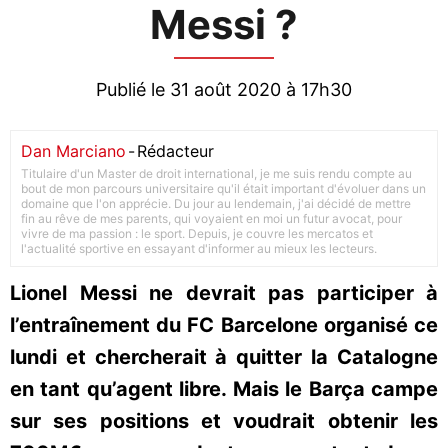
Messi ?
Publié le 31 août 2020 à 17h30
Dan Marciano
-
Rédacteur
Titulaire d'un Master de droit international, je me suis rendu compte au
bout de mon parcours universitaire qu'il était important d'évoluer dans un
domaine que l'on apprécie. Du jour au lendemain, j'ai décidé de mettre
fin au rêve de mes parents, qui voyaient en moi un futur avocat, pour
vivre de ma passion : le sport. Depuis, je couvre les mercatos et
l'actualité sportive en essayant d'informer au mieux les lecteurs.
Lionel Messi ne devrait pas participer à
l’entraînement du FC Barcelone organisé ce
lundi et chercherait à quitter la Catalogne
en tant qu’agent libre. Mais le Barça campe
sur ses positions et voudrait obtenir les