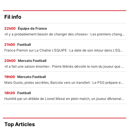
Fil info
22h00
Équipe de France
«Il y a probablement besoin de changer des choses» : Les premiers changements de Zinedine Zidane en équipe de France sont révélés ?
21h00
Football
France Pierron sur La Chaîne L'EQUIPE : La date de son retour dans L'EQUIPE de Choc est connue... et c'était très attendu
20h00
Mercato Football
«Il a fait une saison énorme» : Pierre Ménès dévoile le nom du joueur que l’OM devait absolument recruter cet été, l’IA valide la piste !
19h00
Mercato Football
Malo Gusto, pistes secrètes, Barcola vers un transfert : Le PSG prépare encore des surprises sur le mercato
18h30
Football
Humilié par un dribble de Lionel Messi en plein match, un joueur d’Arsenal a changé de coiffure pour passer incognito !
Top Articles