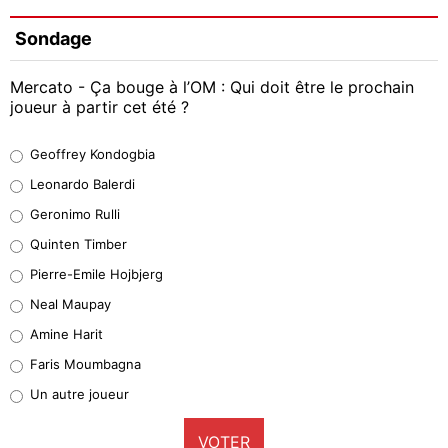
Sondage
Mercato - Ça bouge à l’OM : Qui doit être le prochain
joueur à partir cet été ?
Geoffrey Kondogbia
Geoffrey Kondogbia
38%
Leonardo Balerdi
Leonardo Balerdi
Geronimo Rulli
32%
Quinten Timber
Geronimo Rulli
Pierre-Emile Hojbjerg
4%
Neal Maupay
Quinten Timber
Amine Harit
1%
Faris Moumbagna
Pierre-Emile Hojbjerg
Un autre joueur
9%
VOTER
Neal Maupay