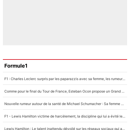
Formule1
F1 : Charles Leclerc surpris par les paparazzis avec sa femme, les rumeurs étaient vraies !
Comme pour le final du Tour de France, Esteban Ocon propose un Grand Prix de Formule 1 à Paris : «Autour de l’Arc de Triomphe, ce serait génial» !
Nouvelle rumeur autour de la santé de Michael Schumacher : Sa femme Corinna sort du silence
F1 - Lewis Hamilton victime de harcèlement, la discipline qui lui a évité le pire : «J'aurais probablement mal tourné»
Lewis Hamilton : Le talent inattendu dévoilé sur les réseaux sociaux qui a impressionné Kim Kardashian pendant leurs vacances en amoureux !