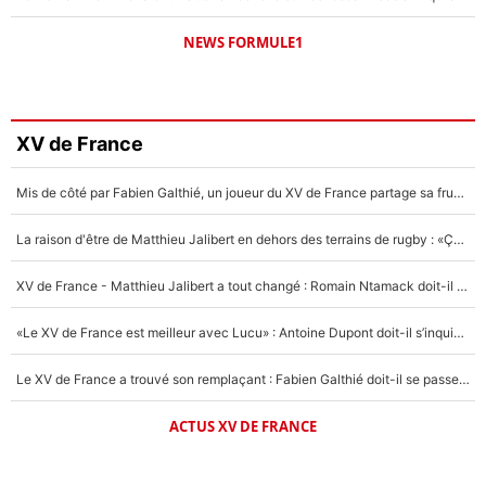
NEWS FORMULE1
XV de France
Mis de côté par Fabien Galthié, un joueur du XV de France partage sa frustration : «ils ne me l’ont pas dit tout de suite»
La raison d'être de Matthieu Jalibert en dehors des terrains de rugby : «Ça m'atteint autant que si tu touches à un membre de ma famille»
XV de France - Matthieu Jalibert a tout changé : Romain Ntamack doit-il s’inquiéter pour sa place à un an de la Coupe du monde ?
«Le XV de France est meilleur avec Lucu» : Antoine Dupont doit-il s’inquiéter pour sa place ?
Le XV de France a trouvé son remplaçant : Fabien Galthié doit-il se passer d'Antoine Dupont ?
ACTUS XV DE FRANCE