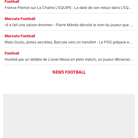
Football
France Pierron sur La Chaîne L'EQUIPE : La date de son retour dans L'EQUIPE de Choc est connue... et c'était très attendu
Mercato Football
«Il a fait une saison énorme» : Pierre Ménès dévoile le nom du joueur que l’OM devait absolument recruter cet été, l’IA valide la piste !
Mercato Football
Malo Gusto, pistes secrètes, Barcola vers un transfert : Le PSG prépare encore des surprises sur le mercato
Football
Humilié par un dribble de Lionel Messi en plein match, un joueur d’Arsenal a changé de coiffure pour passer incognito !
NEWS FOOTBALL