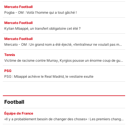
Mercato Football
Pogba - OM : Voilà l'homme qui a tout gâché !
Mercato Football
Kylian Mbappé, un transfert obligatoire cet été ?
Mercato Football
Mercato - OM : Un grand nom a été éjecté, «l’entraîneur ne voulait pas me conserver»
Tennis
Victime de racisme contre Murray, Kyrgios pousse un énorme coup de gueule !
PSG
PSG : Mbappé achève le Real Madrid, le vestiaire exulte
Football
Équipe de France
«Il y a probablement besoin de changer des choses» : Les premiers changements de Zinedine Zidane en équipe de France sont révélés ?