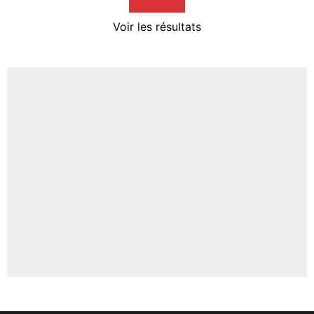
4%
Voir les résultats
Amine Harit
3%
Faris Moumbagna
4%
Un autre joueur
5%
1454 personnes ont participé aux votes.