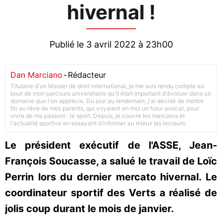
hivernal !
Publié le 3 avril 2022 à 23h00
Dan Marciano
-
Rédacteur
Titulaire d'un Master de droit international, je me suis rendu compte au
bout de mon parcours universitaire qu'il était important d'évoluer dans un
domaine que l'on apprécie. Du jour au lendemain, j'ai décidé de mettre
fin au rêve de mes parents, qui voyaient en moi un futur avocat, pour
vivre de ma passion : le sport. Depuis, je couvre les mercatos et
l'actualité sportive en essayant d'informer au mieux les lecteurs.
Le président exécutif de l'ASSE, Jean-
François Soucasse, a salué le travail de Loïc
Perrin lors du dernier mercato hivernal. Le
coordinateur sportif des Verts a réalisé de
jolis coup durant le mois de janvier.