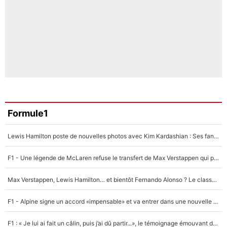
Formule1
Lewis Hamilton poste de nouvelles photos avec Kim Kardashian : Ses fans le voient déjà redevenir champion du monde de F1 grâce à elle !
F1 - Une légende de McLaren refuse le transfert de Max Verstappen qui pourrait «faire des vagues» et plomber l'ambiance dans l'équipe
Max Verstappen, Lewis Hamilton… et bientôt Fernando Alonso ? Le classement des pilotes les mieux payés en Formule 1 risque de changer !
F1 - Alpine signe un accord «impensable» et va entrer dans une nouvelle dimension : Grande nouvelle pour Pierre Gasly !
F1 : « Je lui ai fait un câlin, puis j’ai dû partir...», le témoignage émouvant de Max Verstappen sur sa fille