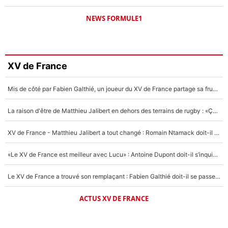
NEWS FORMULE1
XV de France
Mis de côté par Fabien Galthié, un joueur du XV de France partage sa frustration : «ils ne me l’ont pas dit tout de suite»
La raison d'être de Matthieu Jalibert en dehors des terrains de rugby : «Ça m'atteint autant que si tu touches à un membre de ma famille»
XV de France - Matthieu Jalibert a tout changé : Romain Ntamack doit-il s’inquiéter pour sa place à un an de la Coupe du monde ?
«Le XV de France est meilleur avec Lucu» : Antoine Dupont doit-il s’inquiéter pour sa place ?
Le XV de France a trouvé son remplaçant : Fabien Galthié doit-il se passer d'Antoine Dupont ?
ACTUS XV DE FRANCE