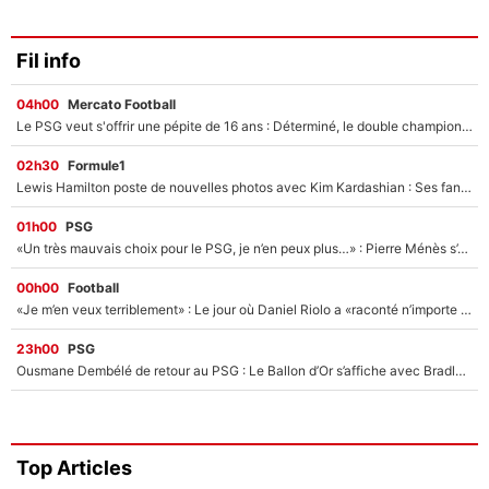
Fil info
04h00
Mercato Football
Le PSG veut s'offrir une pépite de 16 ans : Déterminé, le double champion d'Europe en titre est prêt à lâcher 40M€ pour celui que l'on compare déjà à Vinicius Jr !
02h30
Formule1
Lewis Hamilton poste de nouvelles photos avec Kim Kardashian : Ses fans le voient déjà redevenir champion du monde de F1 grâce à elle !
01h00
PSG
«Un très mauvais choix pour le PSG, je n’en peux plus…» : Pierre Ménès s’est complètement trompé avec Luis Enrique et ces déclarations le prouvent !
00h00
Football
«Je m’en veux terriblement» : Le jour où Daniel Riolo a «raconté n’importe quoi» dans l'After Foot !
23h00
PSG
Ousmane Dembélé de retour au PSG : Le Ballon d’Or s’affiche avec Bradley Barcola en plein cœur du feuilleton sur son départ !
Top Articles