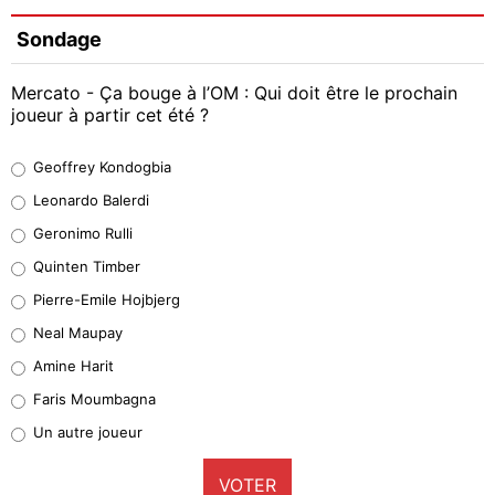
Sondage
Mercato - Ça bouge à l’OM : Qui doit être le prochain
joueur à partir cet été ?
Geoffrey Kondogbia
Geoffrey Kondogbia
38%
Leonardo Balerdi
Leonardo Balerdi
Geronimo Rulli
32%
Quinten Timber
Geronimo Rulli
Pierre-Emile Hojbjerg
5%
Neal Maupay
Quinten Timber
Amine Harit
1%
Faris Moumbagna
Pierre-Emile Hojbjerg
Un autre joueur
9%
VOTER
Neal Maupay