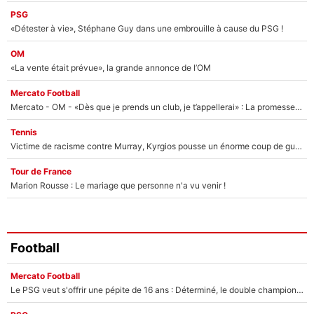
PSG
«Détester à vie», Stéphane Guy dans une embrouille à cause du PSG !
OM
«La vente était prévue», la grande annonce de l’OM
Mercato Football
Mercato - OM - «Dès que je prends un club, je t’appellerai» : La promesse de Marcelino au moment de claquer la porte
Tennis
Victime de racisme contre Murray, Kyrgios pousse un énorme coup de gueule !
Tour de France
Marion Rousse : Le mariage que personne n'a vu venir !
Football
Mercato Football
Le PSG veut s'offrir une pépite de 16 ans : Déterminé, le double champion d'Europe en titre est prêt à lâcher 40M€ pour celui que l'on compare déjà à Vinicius Jr !