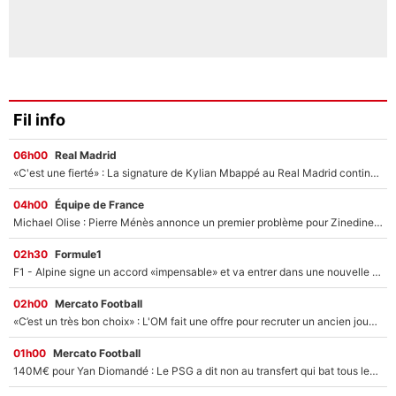
Fil info
06h00
Real Madrid
«C'est une fierté» : La signature de Kylian Mbappé au Real Madrid continue de régaler l'Espagne
04h00
Équipe de France
Michael Olise : Pierre Ménès annonce un premier problème pour Zinedine Zidane en équipe de France
02h30
Formule1
F1 - Alpine signe un accord «impensable» et va entrer dans une nouvelle dimension : Grande nouvelle pour Pierre Gasly !
02h00
Mercato Football
«C’est un très bon choix» : L'OM fait une offre pour recruter un ancien joueur du PSG... et c'est validé dans l'After Foot !
01h00
Mercato Football
140M€ pour Yan Diomandé : Le PSG a dit non au transfert qui bat tous les records sur le mercato