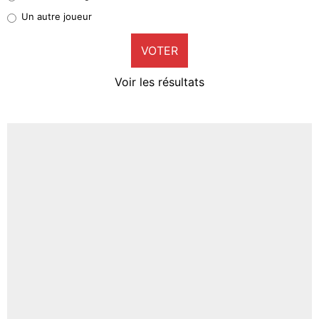
Pierre-Emile Hojbjerg
Un autre joueur
9%
VOTER
Neal Maupay
4%
Voir les résultats
Amine Harit
3%
Faris Moumbagna
5%
Un autre joueur
5%
1547 personnes ont participé aux votes.