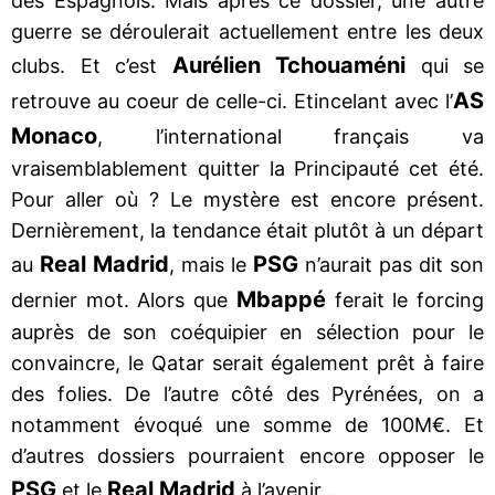
des Espagnols. Mais après ce dossier, une autre
guerre se déroulerait actuellement entre les deux
Aurélien Tchouaméni
clubs. Et c’est
qui se
AS
retrouve au coeur de celle-ci. Etincelant avec l’
Monaco
, l’international français va
vraisemblablement quitter la Principauté cet été.
Pour aller où ? Le mystère est encore présent.
Dernièrement, la tendance était plutôt à un départ
Real Madrid
PSG
au
, mais le
n’aurait pas dit son
Mbappé
dernier mot. Alors que
ferait le forcing
auprès de son coéquipier en sélection pour le
convaincre, le Qatar serait également prêt à faire
des folies. De l’autre côté des Pyrénées, on a
notamment évoqué une somme de 100M€. Et
d’autres dossiers pourraient encore opposer le
PSG
Real Madrid
et le
à l’avenir…