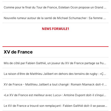
Comme pour le final du Tour de France, Esteban Ocon propose un Grand Prix de Formule 1 à Paris : «Autour de l’Arc de Triomphe, ce serait génial» !
Nouvelle rumeur autour de la santé de Michael Schumacher : Sa femme Corinna sort du silence
NEWS FORMULE1
XV de France
Mis de côté par Fabien Galthié, un joueur du XV de France partage sa frustration : «ils ne me l’ont pas dit tout de suite»
La raison d'être de Matthieu Jalibert en dehors des terrains de rugby : «Ça m'atteint autant que si tu touches à un membre de ma famille»
XV de France - Matthieu Jalibert a tout changé : Romain Ntamack doit-il s’inquiéter pour sa place à un an de la Coupe du monde ?
«Le XV de France est meilleur avec Lucu» : Antoine Dupont doit-il s’inquiéter pour sa place ?
Le XV de France a trouvé son remplaçant : Fabien Galthié doit-il se passer d'Antoine Dupont ?