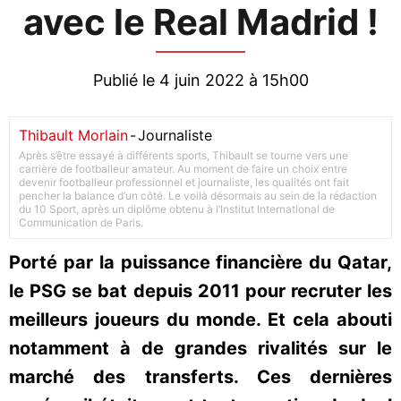
avec le Real Madrid !
Publié le 4 juin 2022 à 15h00
Thibault Morlain
-
Journaliste
Après s’être essayé à différents sports, Thibault se tourne vers une
carrière de footballeur amateur. Au moment de faire un choix entre
devenir footballeur professionnel et journaliste, les qualités ont fait
pencher la balance d’un côté. Le voilà désormais au sein de la rédaction
du 10 Sport, après un diplôme obtenu à l’Institut International de
Communication de Paris.
Porté par la puissance financière du Qatar,
le PSG se bat depuis 2011 pour recruter les
meilleurs joueurs du monde. Et cela abouti
notamment à de grandes rivalités sur le
marché des transferts. Ces dernières