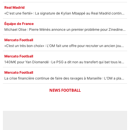
Real Madrid
«C'est une fierté» : La signature de Kylian Mbappé au Real Madrid continue de régaler l'Espagne
Équipe de France
Michael Olise : Pierre Ménès annonce un premier problème pour Zinedine Zidane en équipe de France
Mercato Football
«C’est un très bon choix» : L'OM fait une offre pour recruter un ancien joueur du PSG... et c'est validé dans l'After Foot !
Mercato Football
140M€ pour Yan Diomandé : Le PSG a dit non au transfert qui bat tous les records sur le mercato
Mercato Football
La crise financière continue de faire des ravages à Marseille : L’OM a placé 12 joueurs sur le marché des transferts… et ça pourrait lui rapporter près de 100M€ !
NEWS FOOTBALL