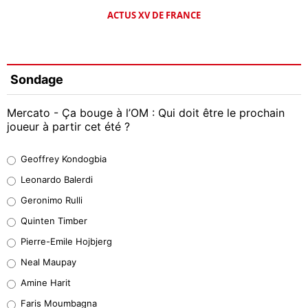
ACTUS XV DE FRANCE
Sondage
Mercato - Ça bouge à l’OM : Qui doit être le prochain
joueur à partir cet été ?
Geoffrey Kondogbia
Geoffrey Kondogbia
38%
Leonardo Balerdi
Leonardo Balerdi
Geronimo Rulli
32%
Quinten Timber
Geronimo Rulli
Pierre-Emile Hojbjerg
5%
Neal Maupay
Quinten Timber
Amine Harit
1%
Faris Moumbagna