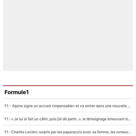
Formule1
F1 - Alpine signe un accord «impensable» et va entrer dans une nouvelle dimension : Grande nouvelle pour Pierre Gasly !
F1 : « Je lui ai fait un câlin, puis j’ai dû partir...», le témoignage émouvant de Max Verstappen sur sa fille
F1 : Charles Leclerc surpris par les paparazzis avec sa femme, les rumeurs étaient vraies !