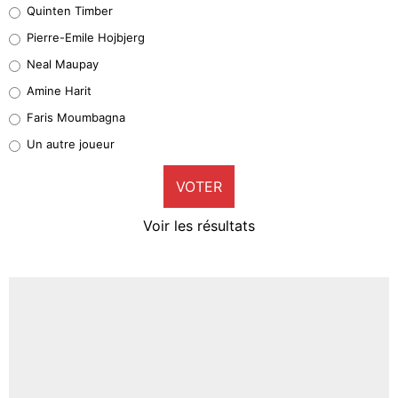
Quinten Timber
Geronimo Rulli
Pierre-Emile Hojbjerg
5%
Neal Maupay
Quinten Timber
Amine Harit
1%
Faris Moumbagna
Pierre-Emile Hojbjerg
Un autre joueur
9%
VOTER
Neal Maupay
4%
Voir les résultats
Amine Harit
3%
Faris Moumbagna
4%
Un autre joueur
5%