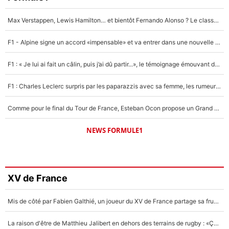
Max Verstappen, Lewis Hamilton… et bientôt Fernando Alonso ? Le classement des pilotes les mieux payés en Formule 1 risque de changer !
F1 - Alpine signe un accord «impensable» et va entrer dans une nouvelle dimension : Grande nouvelle pour Pierre Gasly !
F1 : « Je lui ai fait un câlin, puis j’ai dû partir...», le témoignage émouvant de Max Verstappen sur sa fille
F1 : Charles Leclerc surpris par les paparazzis avec sa femme, les rumeurs étaient vraies !
Comme pour le final du Tour de France, Esteban Ocon propose un Grand Prix de Formule 1 à Paris : «Autour de l’Arc de Triomphe, ce serait génial» !
NEWS FORMULE1
XV de France
Mis de côté par Fabien Galthié, un joueur du XV de France partage sa frustration : «ils ne me l’ont pas dit tout de suite»
La raison d'être de Matthieu Jalibert en dehors des terrains de rugby : «Ça m'atteint autant que si tu touches à un membre de ma famille»