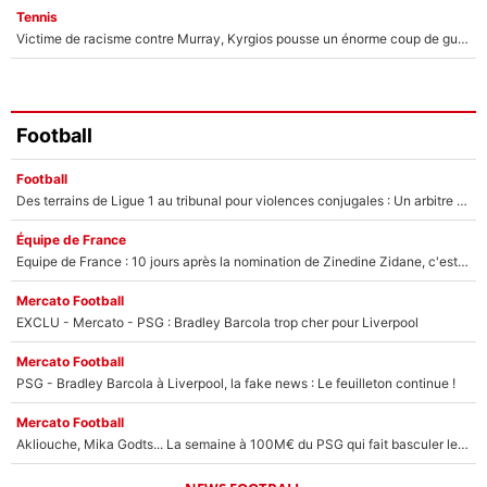
Tennis
Victime de racisme contre Murray, Kyrgios pousse un énorme coup de gueule !
Football
Football
Des terrains de Ligue 1 au tribunal pour violences conjugales : Un arbitre français encourt une peine de 18 mois de prison !
Équipe de France
Equipe de France : 10 jours après la nomination de Zinedine Zidane, c'est au tour de son fils de prendre un nouveau départ !
Mercato Football
EXCLU - Mercato - PSG : Bradley Barcola trop cher pour Liverpool
Mercato Football
PSG - Bradley Barcola à Liverpool, la fake news : Le feuilleton continue !
Mercato Football
Akliouche, Mika Godts... La semaine à 100M€ du PSG qui fait basculer le mercato du PSG !