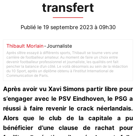
transfert
Publié le 19 septembre 2023 à 09h30
Thibault Morlain
-
Journaliste
Après s’être essayé à différents sports, Thibault se tourne vers une
carrière de footballeur amateur. Au moment de faire un choix entre
devenir footballeur professionnel et journaliste, les qualités ont fait
pencher la balance d’un côté. Le voilà désormais au sein de la rédaction
du 10 Sport, après un diplôme obtenu à l’Institut International de
Communication de Paris.
Après avoir vu Xavi Simons partir libre pour
s’engager avec le PSV Eindhoven, le PSG a
réussi à faire revenir le crack néerlandais.
Alors que le club de la capitale a pu
bénéficier d’une clause de rachat pour