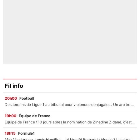
Fil info
20h00
Football
Des terrains de Ligue 1 au tribunal pour violences conjugales : Un arbitre français encourt une peine de 18 mois de prison !
19h00
Équipe de France
Equipe de France : 10 jours après la nomination de Zinedine Zidane, c'est au tour de son fils de prendre un nouveau départ !
18h15
Formule1
Max Verstappen, Lewis Hamilton… et bientôt Fernando Alonso ? Le classement des pilotes les mieux payés en Formule 1 risque de changer !