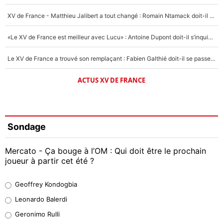
XV de France - Matthieu Jalibert a tout changé : Romain Ntamack doit-il s’inquiéter pour sa place à un an de la Coupe du monde ?
«Le XV de France est meilleur avec Lucu» : Antoine Dupont doit-il s’inquiéter pour sa place ?
Le XV de France a trouvé son remplaçant : Fabien Galthié doit-il se passer d'Antoine Dupont ?
ACTUS XV DE FRANCE
Sondage
Mercato - Ça bouge à l’OM : Qui doit être le prochain
joueur à partir cet été ?
Geoffrey Kondogbia
Geoffrey Kondogbia
38%
Leonardo Balerdi
Leonardo Balerdi
Geronimo Rulli
32%