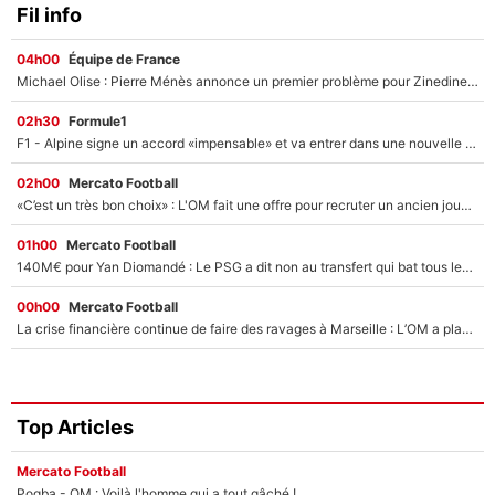
Fil info
04h00
Équipe de France
Michael Olise : Pierre Ménès annonce un premier problème pour Zinedine Zidane en équipe de France
02h30
Formule1
F1 - Alpine signe un accord «impensable» et va entrer dans une nouvelle dimension : Grande nouvelle pour Pierre Gasly !
02h00
Mercato Football
«C’est un très bon choix» : L'OM fait une offre pour recruter un ancien joueur du PSG... et c'est validé dans l'After Foot !
01h00
Mercato Football
140M€ pour Yan Diomandé : Le PSG a dit non au transfert qui bat tous les records sur le mercato
00h00
Mercato Football
La crise financière continue de faire des ravages à Marseille : L’OM a placé 12 joueurs sur le marché des transferts… et ça pourrait lui rapporter près de 100M€ !
Top Articles
Mercato Football
Pogba - OM : Voilà l'homme qui a tout gâché !