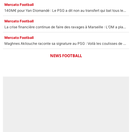
Mercato Football
140M€ pour Yan Diomandé : Le PSG a dit non au transfert qui bat tous les records sur le mercato
Mercato Football
La crise financière continue de faire des ravages à Marseille : L’OM a placé 12 joueurs sur le marché des transferts… et ça pourrait lui rapporter près de 100M€ !
Mercato Football
Maghnes Akliouche raconte sa signature au PSG : Voilà les coulisses de son transfert de rêve à 50M€
NEWS FOOTBALL