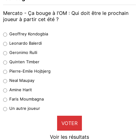
Mercato - Ça bouge à l’OM : Qui doit être le prochain
joueur à partir cet été ?
Geoffrey Kondogbia
Geoffrey Kondogbia
38%
Leonardo Balerdi
Leonardo Balerdi
Geronimo Rulli
32%
Quinten Timber
Geronimo Rulli
Pierre-Emile Hojbjerg
5%
Neal Maupay
Quinten Timber
Amine Harit
1%
Faris Moumbagna
Pierre-Emile Hojbjerg
Un autre joueur
9%
VOTER
Neal Maupay
4%
Voir les résultats