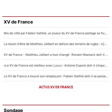
XV de France
Mis de côté par Fabien Galthié, un joueur du XV de France partage sa frustration : «ils ne me l’ont pas dit tout de suite»
La raison d'être de Matthieu Jalibert en dehors des terrains de rugby : «Ça m'atteint autant que si tu touches à un membre de ma famille»
XV de France - Matthieu Jalibert a tout changé : Romain Ntamack doit-il s’inquiéter pour sa place à un an de la Coupe du monde ?
«Le XV de France est meilleur avec Lucu» : Antoine Dupont doit-il s’inquiéter pour sa place ?
Le XV de France a trouvé son remplaçant : Fabien Galthié doit-il se passer d'Antoine Dupont ?
ACTUS XV DE FRANCE
Sondage