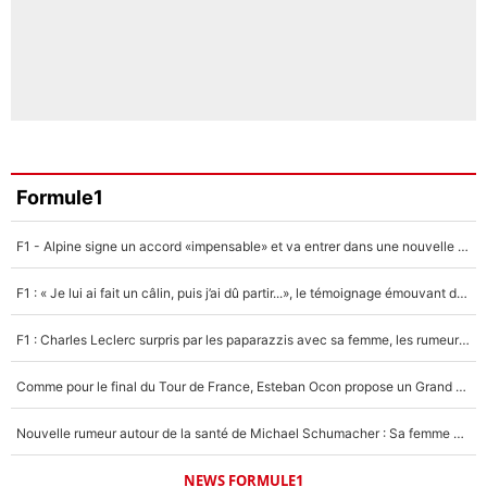
Formule1
F1 - Alpine signe un accord «impensable» et va entrer dans une nouvelle dimension : Grande nouvelle pour Pierre Gasly !
F1 : « Je lui ai fait un câlin, puis j’ai dû partir...», le témoignage émouvant de Max Verstappen sur sa fille
F1 : Charles Leclerc surpris par les paparazzis avec sa femme, les rumeurs étaient vraies !
Comme pour le final du Tour de France, Esteban Ocon propose un Grand Prix de Formule 1 à Paris : «Autour de l’Arc de Triomphe, ce serait génial» !
Nouvelle rumeur autour de la santé de Michael Schumacher : Sa femme Corinna sort du silence
NEWS FORMULE1