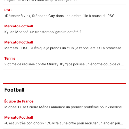
PSG
«Détester à vie», Stéphane Guy dans une embrouille à cause du PSG !
Mercato Football
Kylian Mbappé, un transfert obligatoire cet été ?
Mercato Football
Mercato - OM - «Dès que je prends un club, je t’appellerai» : La promesse de Marcelino au moment de claquer la porte
Tennis
Victime de racisme contre Murray, Kyrgios pousse un énorme coup de gueule !
Football
Équipe de France
Michael Olise : Pierre Ménès annonce un premier problème pour Zinedine Zidane en équipe de France
Mercato Football
«C’est un très bon choix» : L'OM fait une offre pour recruter un ancien joueur du PSG... et c'est validé dans l'After Foot !