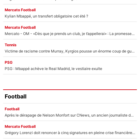
Mercato Football
Kylian Mbappé, un transfert obligatoire cet été ?
Mercato Football
Mercato - OM - «Dès que je prends un club, je t’appellerai» : La promesse de Marcelino au moment de claquer la porte
Tennis
Victime de racisme contre Murray, Kyrgios pousse un énorme coup de gueule !
PSG
PSG : Mbappé achève le Real Madrid, le vestiaire exulte
Football
Football
Après le dérapage de Nelson Monfort sur CNews, un ancien journaliste de France Télévisions relance la polémique sur les incendies en Gironde
Mercato Football
Grégory Lorenzi doit renoncer à cinq signatures en pleine crise financière : L’IA propose sept noms à l’OM pour un mercato réussi... à seulement 5M€ !