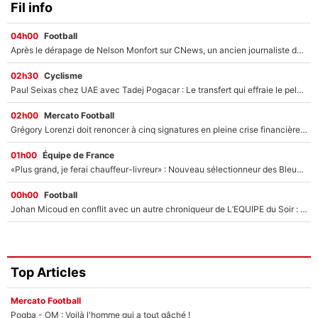
Fil info
04h00
Football
Après le dérapage de Nelson Monfort sur CNews, un ancien journaliste de France Télévisions relance la polémique sur les incendies en Gironde
02h30
Cyclisme
Paul Seixas chez UAE avec Tadej Pogacar : Le transfert qui effraie le peloton, «c’est la pire des choses qui puisse arriver»
02h00
Mercato Football
Grégory Lorenzi doit renoncer à cinq signatures en pleine crise financière : L’IA propose sept noms à l’OM pour un mercato réussi... à seulement 5M€ !
01h00
Équipe de France
«Plus grand, je ferai chauffeur-livreur» : Nouveau sélectionneur des Bleus, Zinédine Zidane s’était imaginé un avenir très différent lorsqu'il était enfant
00h00
Football
Johan Micoud en conflit avec un autre chroniqueur de L’EQUIPE du Soir : «Pendant un moment, je ne les ai pas remis ensemble dans l'émission»
Top Articles
Mercato Football
Pogba - OM : Voilà l'homme qui a tout gâché !