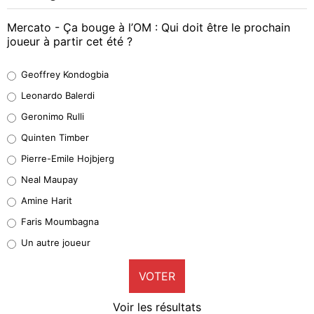
Mercato - Ça bouge à l’OM : Qui doit être le prochain
joueur à partir cet été ?
Geoffrey Kondogbia
Geoffrey Kondogbia
38%
Leonardo Balerdi
Leonardo Balerdi
Geronimo Rulli
32%
Quinten Timber
Geronimo Rulli
Pierre-Emile Hojbjerg
4%
Neal Maupay
Quinten Timber
Amine Harit
1%
Faris Moumbagna
Pierre-Emile Hojbjerg
Un autre joueur
9%
VOTER
Neal Maupay
4%
Voir les résultats