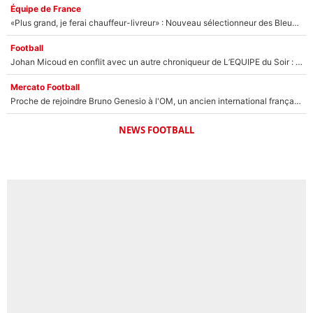
Équipe de France
«Plus grand, je ferai chauffeur-livreur» : Nouveau sélectionneur des Bleus, Zinédine Zidane s’était imaginé un avenir très différent lorsqu'il était enfant
Football
Johan Micoud en conflit avec un autre chroniqueur de L’EQUIPE du Soir : «Pendant un moment, je ne les ai pas remis ensemble dans l'émission»
Mercato Football
Proche de rejoindre Bruno Genesio à l'OM, un ancien international français va finalement débarquer... sur RMC !
NEWS FOOTBALL