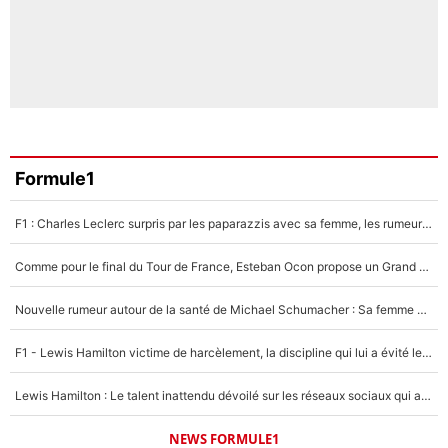
Formule1
F1 : Charles Leclerc surpris par les paparazzis avec sa femme, les rumeurs étaient vraies !
Comme pour le final du Tour de France, Esteban Ocon propose un Grand Prix de Formule 1 à Paris : «Autour de l’Arc de Triomphe, ce serait génial» !
Nouvelle rumeur autour de la santé de Michael Schumacher : Sa femme Corinna sort du silence
F1 - Lewis Hamilton victime de harcèlement, la discipline qui lui a évité le pire : «J'aurais probablement mal tourné»
Lewis Hamilton : Le talent inattendu dévoilé sur les réseaux sociaux qui a impressionné Kim Kardashian pendant leurs vacances en amoureux !
NEWS FORMULE1