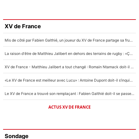
XV de France
Mis de côté par Fabien Galthié, un joueur du XV de France partage sa frustration : «ils ne me l’ont pas dit tout de suite»
La raison d'être de Matthieu Jalibert en dehors des terrains de rugby : «Ça m'atteint autant que si tu touches à un membre de ma famille»
XV de France - Matthieu Jalibert a tout changé : Romain Ntamack doit-il s’inquiéter pour sa place à un an de la Coupe du monde ?
«Le XV de France est meilleur avec Lucu» : Antoine Dupont doit-il s’inquiéter pour sa place ?
Le XV de France a trouvé son remplaçant : Fabien Galthié doit-il se passer d'Antoine Dupont ?
ACTUS XV DE FRANCE
Sondage