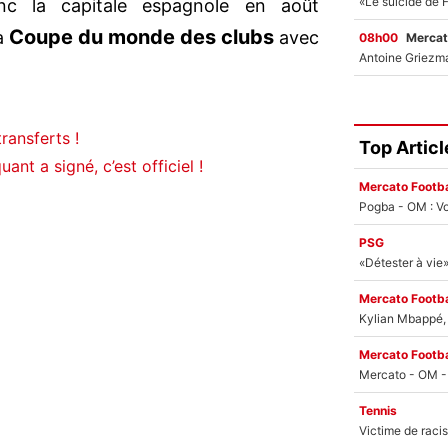
nc la capitale espagnole en août
Coupe du monde des clubs
la
avec
08h00
Mercat
ransferts !
Top Articl
ant a signé, c’est officiel !
Mercato Footba
Pogba - OM : Vo
PSG
Mercato Footba
Kylian Mbappé, u
Mercato Footba
Tennis