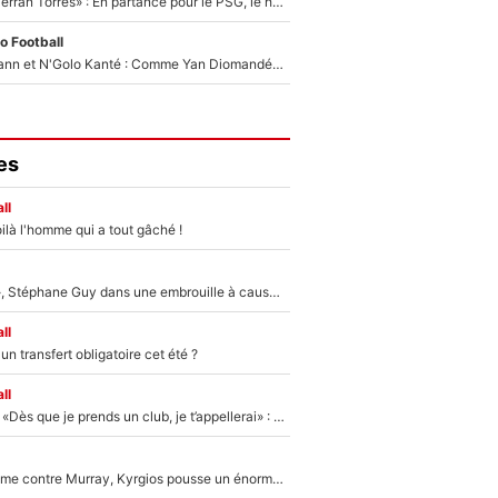
«Le suicide de Ferran Torres» : En partance pour le PSG, le héros de la finale de la Coupe du monde s'attire les foudres de la presse espagnole !
o Football
Antoine Griezmann et N'Golo Kanté : Comme Yan Diomandé, les deux champions du monde ont refusé de signer au PSG !
es
ll
ilà l'homme qui a tout gâché !
«Détester à vie», Stéphane Guy dans une embrouille à cause du PSG !
ll
n transfert obligatoire cet été ?
ll
Mercato - OM - «Dès que je prends un club, je t’appellerai» : La promesse de Marcelino au moment de claquer la porte
Victime de racisme contre Murray, Kyrgios pousse un énorme coup de gueule !