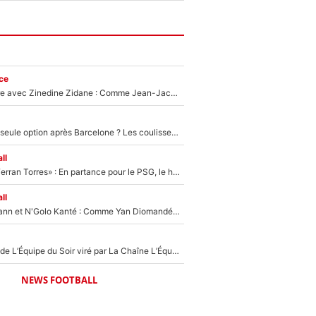
ce
Un documentaire avec Zinedine Zidane : Comme Jean-Jacques Goldman et Mylène Farmer, le nouveau sélectionneur de l'équipe de France a recalé une journaliste très connue
Le PSG comme seule option après Barcelone ? Les coulisses de la signature historique de Lionel Messi sont révélées au grand jour !
ll
«Le suicide de Ferran Torres» : En partance pour le PSG, le héros de la finale de la Coupe du monde s'attire les foudres de la presse espagnole !
ll
Antoine Griezmann et N'Golo Kanté : Comme Yan Diomandé, les deux champions du monde ont refusé de signer au PSG !
Un chroniqueur de L’Équipe du Soir viré par La Chaîne L’Équipe : Même Olivier Ménard n’avait pas pu empêcher son départ, «je l’ai appris sur Twitter, je l’ai vécu assez mal»
NEWS FOOTBALL