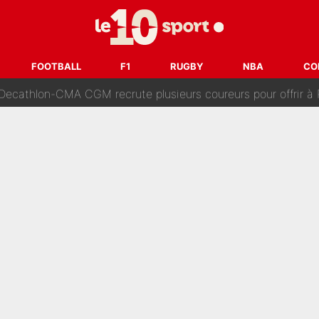
 Comme Jean-Jacques Goldman et Mylène Farmer, le nouveau sélectionneur de l'équipe 
ès Barcelone ? Les coulisses de la signature historique de Lionel 
FOOTBALL
F1
RUGBY
NBA
CO
on-CMA CGM recrute plusieurs coureurs pour offrir à Paul Seixas une équ
n partance pour le PSG, le héros de la finale de la Coupe du monde s'atti
lo Kanté : Comme Yan Diomandé, les deux champions du mon