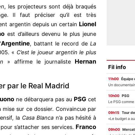
en
, les projecteurs sont déjà braqués
e. Il faut préciser qu’il est très
Lionel
lent argentin depuis un certain
no
est d’ailleurs devenu le plus jeune
Argentine
’
, battant le record de
La
2005. «
C’est le joueur argentin le plus
Hernan
on
» affirme le journaliste
Fil info
11h00
Équipe 
er par le Real Madrid
10h00
PSG
tuono
PSG
ne débarquera pas au
cet
a mise sur ce dossier. Convaincue par
09h15
Tour de
ensif, la
Casa Blanca
n’a pas hésité à
Franco
pour s’attacher ses services.
09h00
Mercat