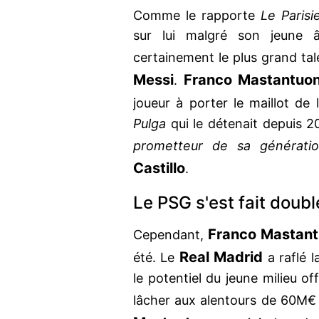
Comme le rapporte
Le Parisi
sur lui malgré son jeune âg
certainement le plus grand ta
Messi
Franco Mastantuo
.
joueur à porter le maillot de l
Pulga
qui le détenait depuis 
prometteur de sa générati
Castillo
.
Le PSG s'est fait doubl
Franco Mastan
Cependant,
Real Madrid
été. Le
a raflé l
le potentiel du jeune milieu off
lâcher aux alentours de 60M€ 