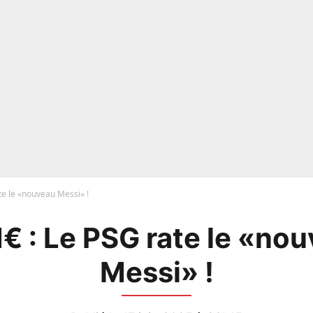
te le «nouveau Messi» !
 : Le PSG rate le «no
Messi» !