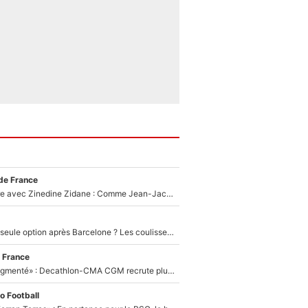
de France
Un documentaire avec Zinedine Zidane : Comme Jean-Jacques Goldman et Mylène Farmer, le nouveau sélectionneur de l'équipe de France a recalé une journaliste très connue
Le PSG comme seule option après Barcelone ? Les coulisses de la signature historique de Lionel Messi sont révélées au grand jour !
 France
«Le budget a augmenté» : Decathlon-CMA CGM recrute plusieurs coureurs pour offrir à Paul Seixas une équipe pour gagner le Tour de France 2027
o Football