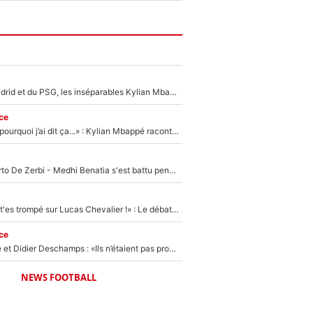
Loin du Real Madrid et du PSG, les inséparables Kylian Mbappé et Achraf Hakimi changent d'équipe le temps d'une journée !
ce
«Je ne sais pas pourquoi j’ai dit ça...» : Kylian Mbappé raconte sa première rencontre avec Zinédine Zidane (et c’est très drôle)
Départ de Roberto De Zerbi - Medhi Benatia s'est battu pendant six mois pour le retenir à l'OM, le PSG a été le naufrage de trop : «Je pars avec toi»
«Admets que tu t'es trompé sur Lucas Chevalier !» : Le débat sur le gardien du PSG vire au clash à l'After Foot
ce
Zinédine Zidane et Didier Deschamps : «Ils n’étaient pas proches», les confidences d’un membre de l’équipe de France 1998 sur leur relation spéciale
NEWS FOOTBALL