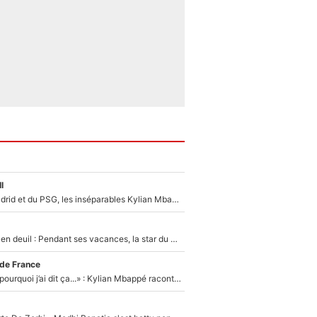
l
Loin du Real Madrid et du PSG, les inséparables Kylian Mbappé et Achraf Hakimi changent d'équipe le temps d'une journée !
Antoine Dupont en deuil : Pendant ses vacances, la star du XV de France a perdu sa grand-mère
 de France
«Je ne sais pas pourquoi j’ai dit ça...» : Kylian Mbappé raconte sa première rencontre avec Zinédine Zidane (et c’est très drôle)