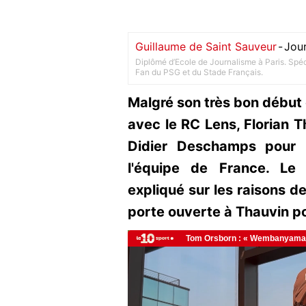
Guillaume de Saint Sauveur
-
Jour
Diplômé d’Ecole de Journalisme à Paris. Spéci
Fan du PSG et du Stade Français.
Malgré son très bon début 
avec le RC Lens, Florian 
Didier Deschamps pour 
l'équipe de France. Le 
expliqué sur les raisons de
porte ouverte à Thauvin pou