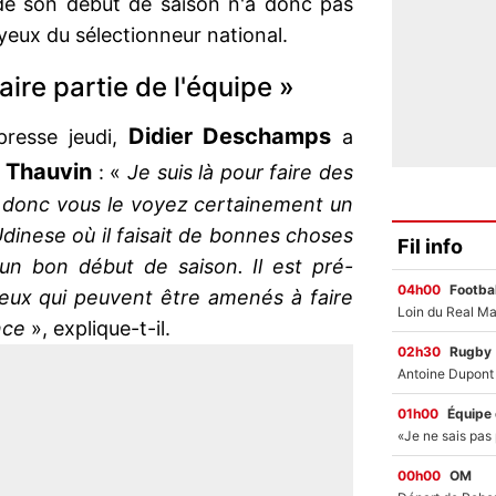
 de son début de saison n'a donc pas
 yeux du sélectionneur national.
aire partie de l'équipe »
Didier
Deschamps
presse jeudi,
a
Thauvin
: «
Je suis là pour faire des
e donc vous le voyez certainement un
l'Udinese où il faisait de bonnes choses
Fil info
 un bon début de saison. Il est pré-
04h00
Footbal
 ceux qui peuvent être amenés à faire
nce
», explique-t-il.
02h30
Rugby
01h00
Équipe
00h00
OM