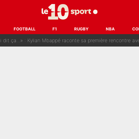
SG, les inséparables Kylian Mbappé et Achraf Hakimi changent 
Pendant ses vacances, la star du XV de France a perdu sa g
FOOTBALL
F1
RUGBY
NBA
CO
 dit ça...» : Kylian Mbappé raconte sa première rencontre avec Zi
i Benatia s'est battu pendant six mois pour le retenir à l'OM, le PSG a été
sur Lucas Chevalier !» : Le débat sur le gardien du PSG vire 