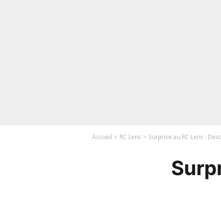
Accueil
RC Lens
Surprise au RC Lens : Des
Surp