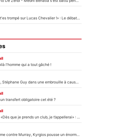
Départ de Roberto De Zerbi - Medhi Benatia s'est battu pendant six mois pour le retenir à l'OM, le PSG a été le naufrage de trop : «Je pars avec toi»
«Admets que tu t'es trompé sur Lucas Chevalier !» : Le débat sur le gardien du PSG vire au clash à l'After Foot
es
ll
ilà l'homme qui a tout gâché !
«Détester à vie», Stéphane Guy dans une embrouille à cause du PSG !
ll
n transfert obligatoire cet été ?
ll
Mercato - OM - «Dès que je prends un club, je t’appellerai» : La promesse de Marcelino au moment de claquer la porte
Victime de racisme contre Murray, Kyrgios pousse un énorme coup de gueule !