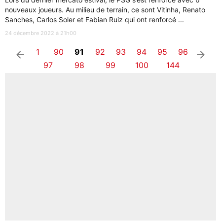
nouveaux joueurs. Au milieu de terrain, ce sont Vitinha, Renato
Sanches, Carlos Soler et Fabian Ruiz qui ont renforcé ...
24 décembre 2022 à 21h00
1
90
91
92
93
94
95
96
arrow_left
arrow_right
97
98
99
100
144