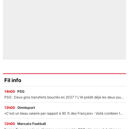
Fil info
14h00
PSG
PSG : Deux gros transferts bouclés en 2027 ? L'IA prédit déjà les deux joueurs qui pourraient rejoindre Luis Enrique !
13h00
Omnisport
«C'est un beau salaire par rapport à 90 % des Français» : Voilà combien touchait Nelson Monfort sur France Télévisions avant de rejoindre CNews
12h00
Mercato Football