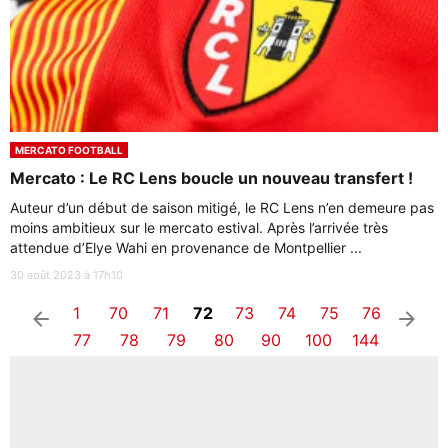
MERCATO FOOTBALL
Mercato : Le RC Lens boucle un nouveau transfert !
Auteur d’un début de saison mitigé, le RC Lens n’en demeure pas
moins ambitieux sur le mercato estival. Après l’arrivée très
attendue d’Elye Wahi en provenance de Montpellier ...
30 août 2023 à 17h10
1
70
71
72
73
74
75
76
arrow_left
arrow_right
77
78
79
80
90
100
144