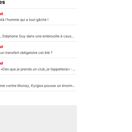
es
ll
ilà l'homme qui a tout gâché !
«Détester à vie», Stéphane Guy dans une embrouille à cause du PSG !
ll
n transfert obligatoire cet été ?
ll
Mercato - OM - «Dès que je prends un club, je t’appellerai» : La promesse de Marcelino au moment de claquer la porte
Victime de racisme contre Murray, Kyrgios pousse un énorme coup de gueule !