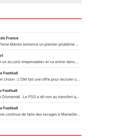
 de France
Michael Olise : Pierre Ménès annonce un premier problème pour Zinedine Zidane en équipe de France
e1
F1 - Alpine signe un accord «impensable» et va entrer dans une nouvelle dimension : Grande nouvelle pour Pierre Gasly !
o Football
«C’est un très bon choix» : L'OM fait une offre pour recruter un ancien joueur du PSG... et c'est validé dans l'After Foot !
 Football
140M€ pour Yan Diomandé : Le PSG a dit non au transfert qui bat tous les records sur le mercato
o Football
La crise financière continue de faire des ravages à Marseille : L’OM a placé 12 joueurs sur le marché des transferts… et ça pourrait lui rapporter près de 100M€ !