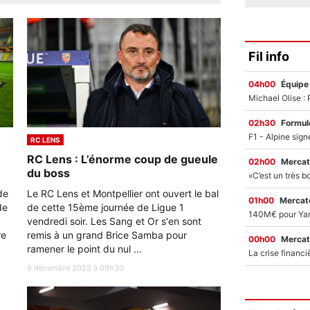
Fil info
04h00
Équipe
02h30
Formul
RC LENS
RC Lens : L’énorme coup de gueule
02h00
Mercat
du boss
de
Le RC Lens et Montpellier ont ouvert le bal
01h00
Mercato
de
de cette 15ème journée de Ligue 1
vendredi soir. Les Sang et Or s'en sont
re
remis à un grand Brice Samba pour
00h00
Mercat
ramener le point du nul ...
9 décembre 2023 à 09h30