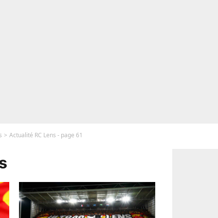
s
Actualité RC Lens - page 61
s