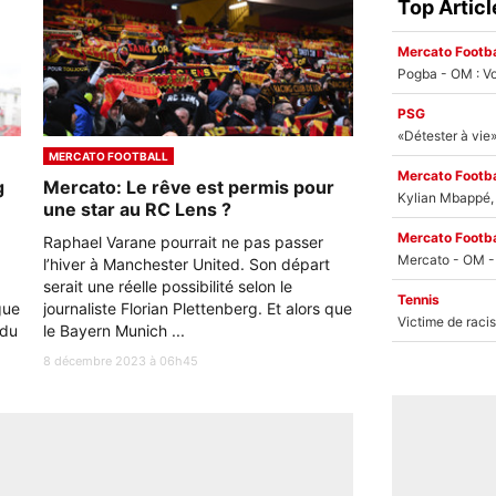
Top Articl
Mercato Footba
Pogba - OM : Vo
PSG
MERCATO FOOTBALL
Mercato Footba
g
Mercato: Le rêve est permis pour
Kylian Mbappé, u
une star au RC Lens ?
Mercato Footba
Raphael Varane pourrait ne pas passer
l’hiver à Manchester United. Son départ
serait une réelle possibilité selon le
Tennis
gue
journaliste Florian Plettenberg. Et alors que
 du
le Bayern Munich ...
8 décembre 2023 à 06h45