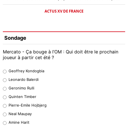
ACTUS XV DE FRANCE
Sondage
Mercato - Ça bouge à l’OM : Qui doit être le prochain
joueur à partir cet été ?
Geoffrey Kondogbia
Geoffrey Kondogbia
38%
Leonardo Balerdi
Leonardo Balerdi
Geronimo Rulli
32%
Quinten Timber
Geronimo Rulli
Pierre-Emile Hojbjerg
4%
Neal Maupay
Quinten Timber
Amine Harit
1%