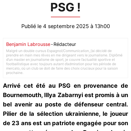
PSG !
Publié le 4 septembre 2025 à 13h00
Benjamin Labrousse
-
Rédacteur
Malgré un double cursus Espagnol/Communication, j’ai décidé de
prendre en main mes rêves en me dirigeant vers le journalisme. Diplômé
d’un master en journalisme de sport, je couvre l’actualité sportive et
footballistique avec toujours autant d’admiration pour les période de
mercato, où un club se doit de faire des choix cruciaux pour la saison
prochaine.
Arrivé cet été au PSG en provenance de
Bournemouth, Illya Zabarnyi est promis à un
bel avenir au poste de défenseur central.
Pilier de la sélection ukrainienne, le joueur
de 23 ans est un patriote engagée pour son