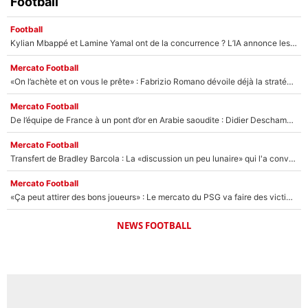
Football
Football
Kylian Mbappé et Lamine Yamal ont de la concurrence ? L’IA annonce les 5 joueurs qui vont dominer le football dans les années à venir !
Mercato Football
«On l’achète et on vous le prête» : Fabrizio Romano dévoile déjà la stratégie du PSG avec le transfert de Zion Suzuki !
Mercato Football
De l’équipe de France à un pont d’or en Arabie saoudite : Didier Deschamps a donné sa réponse !
Mercato Football
Transfert de Bradley Barcola : La «discussion un peu lunaire» qui l'a convaincu de quitter le PSG, son entourage est pointé du doigt
Mercato Football
«Ça peut attirer des bons joueurs» : Le mercato du PSG va faire des victimes dans l'effectif de Luis Enrique ?
NEWS FOOTBALL