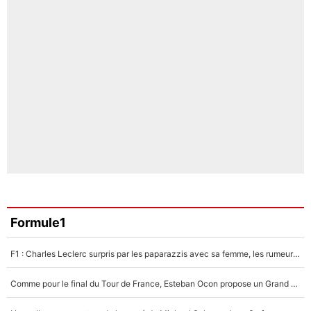
Formule1
F1 : Charles Leclerc surpris par les paparazzis avec sa femme, les rumeurs étaient vraies !
Comme pour le final du Tour de France, Esteban Ocon propose un Grand Prix de Formule 1 à Paris : «Autour de l’Arc de Triomphe, ce serait génial» !