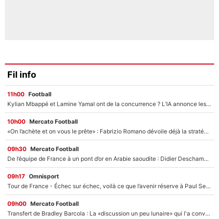
Fil info
11h00
Football
Kylian Mbappé et Lamine Yamal ont de la concurrence ? L’IA annonce les 5 joueurs qui vont dominer le football dans les années à venir !
10h00
Mercato Football
«On l’achète et on vous le prête» : Fabrizio Romano dévoile déjà la stratégie du PSG avec le transfert de Zion Suzuki !
09h30
Mercato Football
De l’équipe de France à un pont d’or en Arabie saoudite : Didier Deschamps a donné sa réponse !
09h17
Omnisport
Tour de France - Échec sur échec, voilà ce que l’avenir réserve à Paul Seixas : «Tant qu’il y aura un Pogacar comme celui-là...»
09h00
Mercato Football
Transfert de Bradley Barcola : La «discussion un peu lunaire» qui l'a convaincu de quitter le PSG, son entourage est pointé du doigt