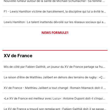
Nouvelle rumeur autour de la santé de Michael Schumacher : Sa femme Corinna sort du silence
F1 - Lewis Hamilton victime de harcèlement, la discipline qui lui a évité le pire : «J'aurais probablement mal tourné»
Lewis Hamilton : Le talent inattendu dévoilé sur les réseaux sociaux qui a impressionné Kim Kardashian pendant leurs vacances en amoureux !
NEWS FORMULE1
XV de France
Mis de côté par Fabien Galthié, un joueur du XV de France partage sa frustration : «ils ne me l’ont pas dit tout de suite»
La raison d'être de Matthieu Jalibert en dehors des terrains de rugby : «Ça m'atteint autant que si tu touches à un membre de ma famille»
XV de France - Matthieu Jalibert a tout changé : Romain Ntamack doit-il s’inquiéter pour sa place à un an de la Coupe du monde ?
«Le XV de France est meilleur avec Lucu» : Antoine Dupont doit-il s’inquiéter pour sa place ?
Le XV de France a trouvé son remplaçant : Fabien Galthié doit-il se passer d'Antoine Dupont ?