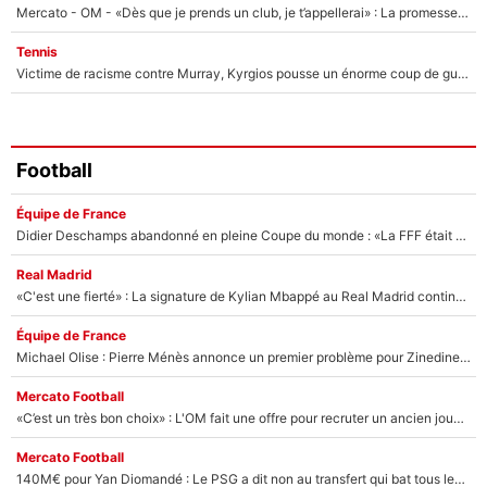
Mercato - OM - «Dès que je prends un club, je t’appellerai» : La promesse de Marcelino au moment de claquer la porte
Tennis
Victime de racisme contre Murray, Kyrgios pousse un énorme coup de gueule !
Football
Équipe de France
Didier Deschamps abandonné en pleine Coupe du monde : «La FFF était déjà passée à Zinedine Zidane»
Real Madrid
«C'est une fierté» : La signature de Kylian Mbappé au Real Madrid continue de régaler l'Espagne
Équipe de France
Michael Olise : Pierre Ménès annonce un premier problème pour Zinedine Zidane en équipe de France
Mercato Football
«C’est un très bon choix» : L'OM fait une offre pour recruter un ancien joueur du PSG... et c'est validé dans l'After Foot !
Mercato Football
140M€ pour Yan Diomandé : Le PSG a dit non au transfert qui bat tous les records sur le mercato