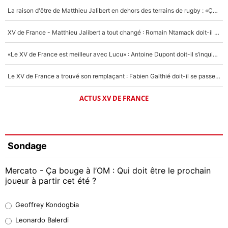
La raison d'être de Matthieu Jalibert en dehors des terrains de rugby : «Ça m'atteint autant que si tu touches à un membre de ma famille»
XV de France - Matthieu Jalibert a tout changé : Romain Ntamack doit-il s’inquiéter pour sa place à un an de la Coupe du monde ?
«Le XV de France est meilleur avec Lucu» : Antoine Dupont doit-il s’inquiéter pour sa place ?
Le XV de France a trouvé son remplaçant : Fabien Galthié doit-il se passer d'Antoine Dupont ?
ACTUS XV DE FRANCE
Sondage
Mercato - Ça bouge à l’OM : Qui doit être le prochain
joueur à partir cet été ?
Geoffrey Kondogbia
Geoffrey Kondogbia
38%
Leonardo Balerdi