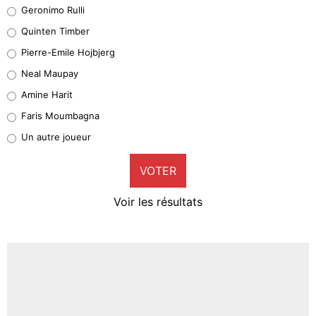
Leonardo Balerdi
Geronimo Rulli
32%
Quinten Timber
Geronimo Rulli
Pierre-Emile Hojbjerg
5%
Neal Maupay
Quinten Timber
Amine Harit
1%
Faris Moumbagna
Pierre-Emile Hojbjerg
Un autre joueur
9%
VOTER
Neal Maupay
4%
Voir les résultats
Amine Harit
3%
Faris Moumbagna
5%
Un autre joueur
5%