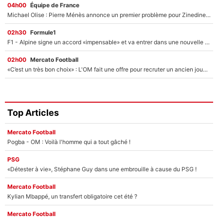
04h00
Équipe de France
Michael Olise : Pierre Ménès annonce un premier problème pour Zinedine Zidane en équipe de France
02h30
Formule1
F1 - Alpine signe un accord «impensable» et va entrer dans une nouvelle dimension : Grande nouvelle pour Pierre Gasly !
02h00
Mercato Football
«C’est un très bon choix» : L'OM fait une offre pour recruter un ancien joueur du PSG... et c'est validé dans l'After Foot !
Top Articles
Mercato Football
Pogba - OM : Voilà l'homme qui a tout gâché !
PSG
«Détester à vie», Stéphane Guy dans une embrouille à cause du PSG !
Mercato Football
Kylian Mbappé, un transfert obligatoire cet été ?
Mercato Football