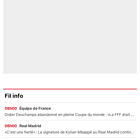
Fil info
08h00
Équipe de France
Didier Deschamps abandonné en pleine Coupe du monde : «La FFF était déjà passée à Zinedine Zidane»
06h00
Real Madrid
«C'est une fierté» : La signature de Kylian Mbappé au Real Madrid continue de régaler l'Espagne