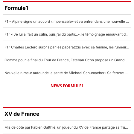
Formule1
F1 - Alpine signe un accord «impensable» et va entrer dans une nouvelle dimension : Grande nouvelle pour Pierre Gasly !
F1 : « Je lui ai fait un câlin, puis j’ai dû partir...», le témoignage émouvant de Max Verstappen sur sa fille
F1 : Charles Leclerc surpris par les paparazzis avec sa femme, les rumeurs étaient vraies !
Comme pour le final du Tour de France, Esteban Ocon propose un Grand Prix de Formule 1 à Paris : «Autour de l’Arc de Triomphe, ce serait génial» !
Nouvelle rumeur autour de la santé de Michael Schumacher : Sa femme Corinna sort du silence
NEWS FORMULE1
XV de France
Mis de côté par Fabien Galthié, un joueur du XV de France partage sa frustration : «ils ne me l’ont pas dit tout de suite»