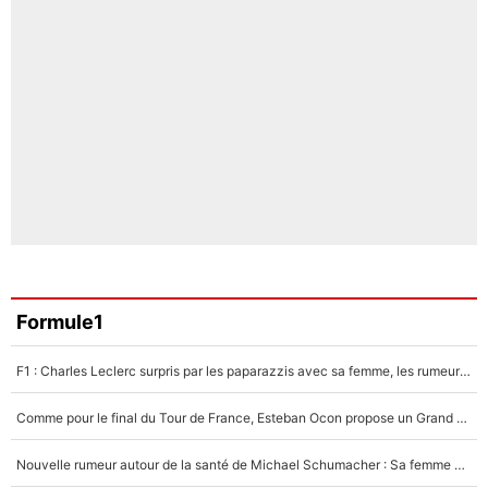
Formule1
F1 : Charles Leclerc surpris par les paparazzis avec sa femme, les rumeurs étaient vraies !
Comme pour le final du Tour de France, Esteban Ocon propose un Grand Prix de Formule 1 à Paris : «Autour de l’Arc de Triomphe, ce serait génial» !
Nouvelle rumeur autour de la santé de Michael Schumacher : Sa femme Corinna sort du silence