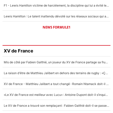
F1 - Lewis Hamilton victime de harcèlement, la discipline qui lui a évité le pire : «J'aurais probablement mal tourné»
Lewis Hamilton : Le talent inattendu dévoilé sur les réseaux sociaux qui a impressionné Kim Kardashian pendant leurs vacances en amoureux !
NEWS FORMULE1
XV de France
Mis de côté par Fabien Galthié, un joueur du XV de France partage sa frustration : «ils ne me l’ont pas dit tout de suite»
La raison d'être de Matthieu Jalibert en dehors des terrains de rugby : «Ça m'atteint autant que si tu touches à un membre de ma famille»
XV de France - Matthieu Jalibert a tout changé : Romain Ntamack doit-il s’inquiéter pour sa place à un an de la Coupe du monde ?
«Le XV de France est meilleur avec Lucu» : Antoine Dupont doit-il s’inquiéter pour sa place ?
Le XV de France a trouvé son remplaçant : Fabien Galthié doit-il se passer d'Antoine Dupont ?