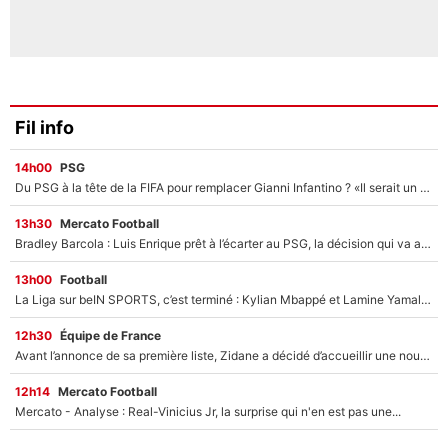
Fil info
14h00
PSG
Du PSG à la tête de la FIFA pour remplacer Gianni Infantino ? «Il serait un mauvais président», le patron de la Liga s'attaque à Nasser Al-Khelaïfi !
13h30
Mercato Football
Bradley Barcola : Luis Enrique prêt à l’écarter au PSG, la décision qui va accélérer son transfert à Liverpool ?
13h00
Football
La Liga sur beIN SPORTS, c’est terminé : Kylian Mbappé et Lamine Yamal changent de chaîne, «le moment était venu d'ouvrir un nouveau chapitre»
12h30
Équipe de France
Avant l’annonce de sa première liste, Zidane a décidé d’accueillir une nouvelle tête en équipe de France
12h14
Mercato Football
Mercato - Analyse : Real-Vinicius Jr, la surprise qui n'en est pas une...