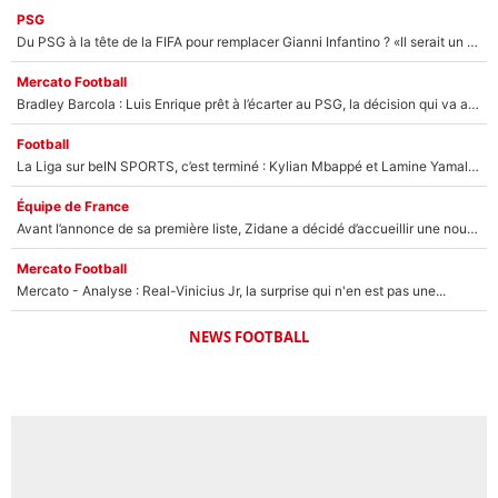
PSG
Du PSG à la tête de la FIFA pour remplacer Gianni Infantino ? «Il serait un mauvais président», le patron de la Liga s'attaque à Nasser Al-Khelaïfi !
Mercato Football
Bradley Barcola : Luis Enrique prêt à l’écarter au PSG, la décision qui va accélérer son transfert à Liverpool ?
Football
La Liga sur beIN SPORTS, c’est terminé : Kylian Mbappé et Lamine Yamal changent de chaîne, «le moment était venu d'ouvrir un nouveau chapitre»
Équipe de France
Avant l’annonce de sa première liste, Zidane a décidé d’accueillir une nouvelle tête en équipe de France
Mercato Football
Mercato - Analyse : Real-Vinicius Jr, la surprise qui n'en est pas une...
NEWS FOOTBALL