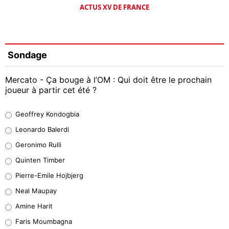
ACTUS XV DE FRANCE
Sondage
Mercato - Ça bouge à l’OM : Qui doit être le prochain
joueur à partir cet été ?
Geoffrey Kondogbia
Geoffrey Kondogbia
38%
Leonardo Balerdi
Leonardo Balerdi
Geronimo Rulli
32%
Quinten Timber
Geronimo Rulli
Pierre-Emile Hojbjerg
4%
Neal Maupay
Quinten Timber
Amine Harit
1%
Faris Moumbagna