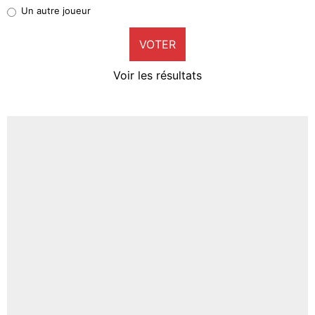
Pierre-Emile Hojbjerg
Un autre joueur
9%
VOTER
Neal Maupay
4%
Voir les résultats
Amine Harit
3%
Faris Moumbagna
4%
Un autre joueur
5%
1492 personnes ont participé aux votes.