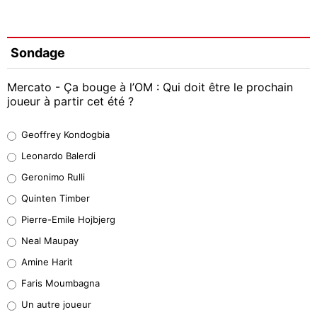
Sondage
Mercato - Ça bouge à l’OM : Qui doit être le prochain
joueur à partir cet été ?
Geoffrey Kondogbia
Geoffrey Kondogbia
38%
Leonardo Balerdi
Leonardo Balerdi
Geronimo Rulli
32%
Quinten Timber
Geronimo Rulli
Pierre-Emile Hojbjerg
5%
Neal Maupay
Quinten Timber
Amine Harit
1%
Faris Moumbagna
Pierre-Emile Hojbjerg
Un autre joueur
9%