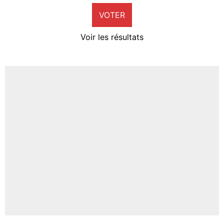
VOTER
Neal Maupay
4%
Voir les résultats
Amine Harit
3%
Faris Moumbagna
5%
Un autre joueur
5%
1537 personnes ont participé aux votes.