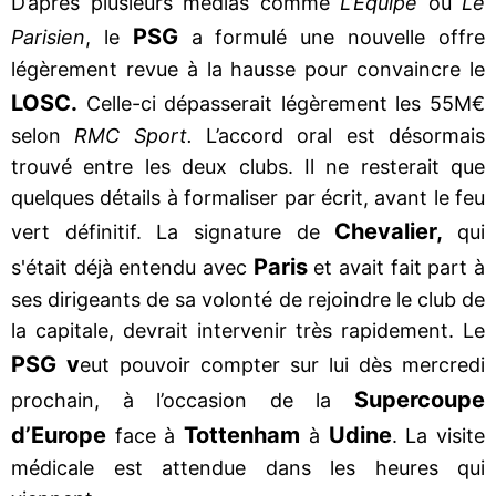
D’après plusieurs médias comme
L’Équipe
ou
Le
PSG
Parisien
, le
a formulé une nouvelle offre
légèrement revue à la hausse pour convaincre le
LOSC.
Celle-ci dépasserait légèrement les 55M€
selon
RMC Sport.
L’accord oral est désormais
trouvé entre les deux clubs. Il ne resterait que
quelques détails à formaliser par écrit, avant le feu
Chevalier,
vert définitif. La signature de
qui
Paris
s'était déjà entendu avec
et avait fait part à
ses dirigeants de sa volonté de rejoindre le club de
la capitale, devrait intervenir très rapidement. Le
PSG v
eut pouvoir compter sur lui dès mercredi
Supercoupe
prochain, à l’occasion de la
d’Europe
Tottenham
Udine
face à
à
. La visite
médicale est attendue dans les heures qui