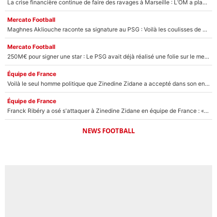
La crise financière continue de faire des ravages à Marseille : L’OM a placé 12 joueurs sur le marché des transferts… et ça pourrait lui rapporter près de 100M€ !
Mercato Football
Maghnes Akliouche raconte sa signature au PSG : Voilà les coulisses de son transfert de rêve à 50M€
Mercato Football
250M€ pour signer une star : Le PSG avait déjà réalisé une folie sur le mercato bien avant Neymar !
Équipe de France
Voilà le seul homme politique que Zinedine Zidane a accepté dans son entourage : «Je garde un très bon souvenir de lui»
Équipe de France
Franck Ribéry a osé s'attaquer à Zinedine Zidane en équipe de France : «Je n'aurais jamais fait ça»
NEWS FOOTBALL