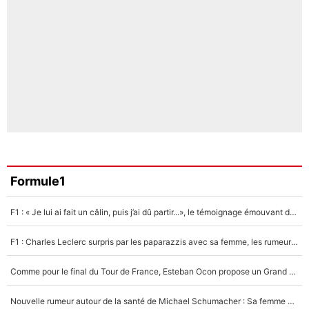
Formule1
F1 : « Je lui ai fait un câlin, puis j’ai dû partir...», le témoignage émouvant de Max Verstappen sur sa fille
F1 : Charles Leclerc surpris par les paparazzis avec sa femme, les rumeurs étaient vraies !
Comme pour le final du Tour de France, Esteban Ocon propose un Grand Prix de Formule 1 à Paris : «Autour de l’Arc de Triomphe, ce serait génial» !
Nouvelle rumeur autour de la santé de Michael Schumacher : Sa femme Corinna sort du silence