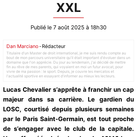
XXL
Publié le 7 août 2025 à 18h30
Dan Marciano
-
Rédacteur
Titulaire d'un Master de droit international, je me suis rendu compte au
bout de mon parcours universitaire qu'il était important d'évoluer dans un
domaine que l'on apprécie. Du jour au lendemain, j'ai décidé de mettre
fin au rêve de mes parents, qui voyaient en moi un futur avocat, pour
vivre de ma passion : le sport. Depuis, je couvre les mercatos et
l'actualité sportive en essayant d'informer au mieux les lecteurs.
Lucas Chevalier s’apprête à franchir un cap
majeur dans sa carrière. Le gardien du
LOSC, courtisé depuis plusieurs semaines
par le Paris Saint-Germain, est tout proche
de s’engager avec le club de la capitale.