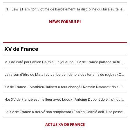
F1 - Lewis Hamilton victime de harcèlement, la discipline qui lui a évité le pire : «J'aurais probablement mal tourné»
NEWS FORMULE1
XV de France
Mis de côté par Fabien Galthié, un joueur du XV de France partage sa frustration : «ils ne me l’ont pas dit tout de suite»
La raison d'être de Matthieu Jalibert en dehors des terrains de rugby : «Ça m'atteint autant que si tu touches à un membre de ma famille»
XV de France - Matthieu Jalibert a tout changé : Romain Ntamack doit-il s’inquiéter pour sa place à un an de la Coupe du monde ?
«Le XV de France est meilleur avec Lucu» : Antoine Dupont doit-il s’inquiéter pour sa place ?
Le XV de France a trouvé son remplaçant : Fabien Galthié doit-il se passer d'Antoine Dupont ?
ACTUS XV DE FRANCE