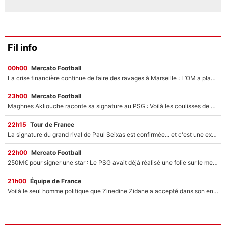
Fil info
00h00
Mercato Football
La crise financière continue de faire des ravages à Marseille : L’OM a placé 12 joueurs sur le marché des transferts… et ça pourrait lui rapporter près de 100M€ !
23h00
Mercato Football
Maghnes Akliouche raconte sa signature au PSG : Voilà les coulisses de son transfert de rêve à 50M€
22h15
Tour de France
La signature du grand rival de Paul Seixas est confirmée... et c'est une excellente nouvelle pour l'équipe Decathlon-CMA CGM !
22h00
Mercato Football
250M€ pour signer une star : Le PSG avait déjà réalisé une folie sur le mercato bien avant Neymar !
21h00
Équipe de France
Voilà le seul homme politique que Zinedine Zidane a accepté dans son entourage : «Je garde un très bon souvenir de lui»