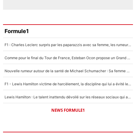
Formule1
F1 : Charles Leclerc surpris par les paparazzis avec sa femme, les rumeurs étaient vraies !
Comme pour le final du Tour de France, Esteban Ocon propose un Grand Prix de Formule 1 à Paris : «Autour de l’Arc de Triomphe, ce serait génial» !
Nouvelle rumeur autour de la santé de Michael Schumacher : Sa femme Corinna sort du silence
F1 - Lewis Hamilton victime de harcèlement, la discipline qui lui a évité le pire : «J'aurais probablement mal tourné»
Lewis Hamilton : Le talent inattendu dévoilé sur les réseaux sociaux qui a impressionné Kim Kardashian pendant leurs vacances en amoureux !
NEWS FORMULE1