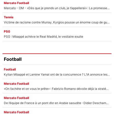
Mercato Football
Mercato - OM - «Dès que je prends un club, je t’appellerai» : La promesse de Marcelino au moment de claquer la porte
Tennis
Victime de racisme contre Murray, Kyrgios pousse un énorme coup de gueule !
PSG
PSG : Mbappé achève le Real Madrid, le vestiaire exulte
Football
Football
Kylian Mbappé et Lamine Yamal ont de la concurrence ? L’IA annonce les 5 joueurs qui vont dominer le football dans les années à venir !
Mercato Football
«On l’achète et on vous le prête» : Fabrizio Romano dévoile déjà la stratégie du PSG avec le transfert de Zion Suzuki !
Mercato Football
De l’équipe de France à un pont d’or en Arabie saoudite : Didier Deschamps a donné sa réponse !
Mercato Football