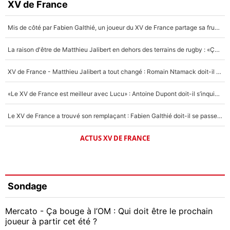
XV de France
Mis de côté par Fabien Galthié, un joueur du XV de France partage sa frustration : «ils ne me l’ont pas dit tout de suite»
La raison d'être de Matthieu Jalibert en dehors des terrains de rugby : «Ça m'atteint autant que si tu touches à un membre de ma famille»
XV de France - Matthieu Jalibert a tout changé : Romain Ntamack doit-il s’inquiéter pour sa place à un an de la Coupe du monde ?
«Le XV de France est meilleur avec Lucu» : Antoine Dupont doit-il s’inquiéter pour sa place ?
Le XV de France a trouvé son remplaçant : Fabien Galthié doit-il se passer d'Antoine Dupont ?
ACTUS XV DE FRANCE
Sondage
Mercato - Ça bouge à l’OM : Qui doit être le prochain
joueur à partir cet été ?