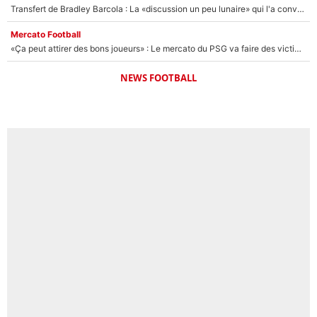
Transfert de Bradley Barcola : La «discussion un peu lunaire» qui l'a convaincu de quitter le PSG, son entourage est pointé du doigt
Mercato Football
«Ça peut attirer des bons joueurs» : Le mercato du PSG va faire des victimes dans l'effectif de Luis Enrique ?
NEWS FOOTBALL