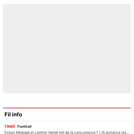
Fil info
11h00
Football
Kylian Mbappé et Lamine Yamal ont de la concurrence ? L’IA annonce les 5 joueurs qui vont dominer le football dans les années à venir !