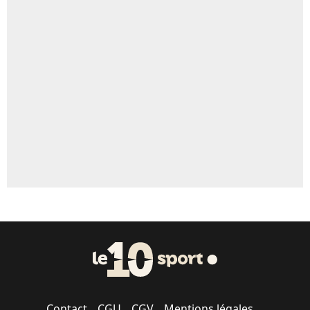
5%
Un autre joueur
5%
1482 personnes ont participé aux votes.
Contact
CGU
CGV
Mentions légales