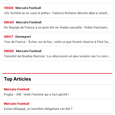
10h00
Mercato Football
«On l’achète et on vous le prête» : Fabrizio Romano dévoile déjà la stratégie du PSG avec le transfert de Zion Suzuki !
09h30
Mercato Football
De l’équipe de France à un pont d’or en Arabie saoudite : Didier Deschamps a donné sa réponse !
09h17
Omnisport
Tour de France - Échec sur échec, voilà ce que l’avenir réserve à Paul Seixas : «Tant qu’il y aura un Pogacar comme celui-là...»
09h00
Mercato Football
Transfert de Bradley Barcola : La «discussion un peu lunaire» qui l'a convaincu de quitter le PSG, son entourage est pointé du doigt
Top Articles
Mercato Football
Pogba - OM : Voilà l'homme qui a tout gâché !
Mercato Football
Kylian Mbappé, un transfert obligatoire cet été ?