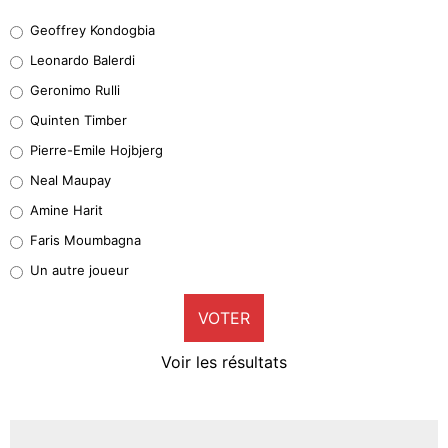
Geoffrey Kondogbia
Geoffrey Kondogbia
38%
Leonardo Balerdi
Leonardo Balerdi
Geronimo Rulli
32%
Quinten Timber
Geronimo Rulli
Pierre-Emile Hojbjerg
4%
Neal Maupay
Quinten Timber
Amine Harit
1%
Faris Moumbagna
Pierre-Emile Hojbjerg
Un autre joueur
9%
VOTER
Neal Maupay
4%
Voir les résultats
Amine Harit
3%
Faris Moumbagna