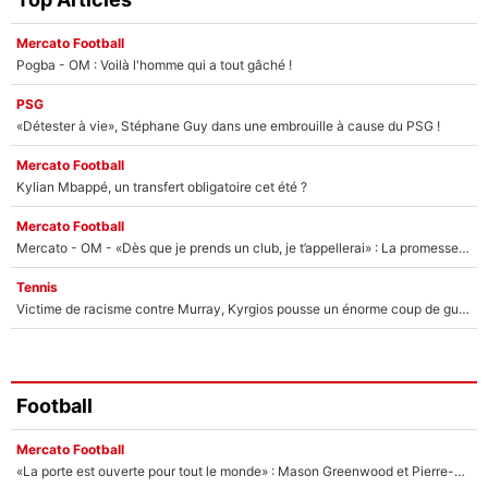
Mercato Football
Pogba - OM : Voilà l'homme qui a tout gâché !
PSG
«Détester à vie», Stéphane Guy dans une embrouille à cause du PSG !
Mercato Football
Kylian Mbappé, un transfert obligatoire cet été ?
Mercato Football
Mercato - OM - «Dès que je prends un club, je t’appellerai» : La promesse de Marcelino au moment de claquer la porte
Tennis
Victime de racisme contre Murray, Kyrgios pousse un énorme coup de gueule !
Football
Mercato Football
«La porte est ouverte pour tout le monde» : Mason Greenwood et Pierre-Emerick Aubameyang ont quitté l'OM, Amine Gouiri balance sur la suite du mercato et sur la réaction du vestiaire !