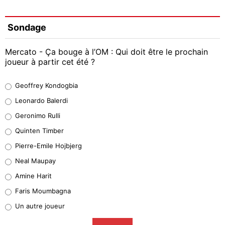
Sondage
Mercato - Ça bouge à l’OM : Qui doit être le prochain
joueur à partir cet été ?
Geoffrey Kondogbia
Geoffrey Kondogbia
38%
Leonardo Balerdi
Leonardo Balerdi
Geronimo Rulli
32%
Quinten Timber
Geronimo Rulli
Pierre-Emile Hojbjerg
5%
Neal Maupay
Quinten Timber
Amine Harit
1%
Faris Moumbagna
Pierre-Emile Hojbjerg
Un autre joueur
9%