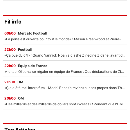
Fil info
00h00
Mercato Football
«La porte est ouverte pour tout le monde» : Mason Greenwood et Pierre-Emerick Aubameyang ont quitté l'OM, Amine Gouiri balance sur la suite du mercato et sur la réaction du vestiaire !
23h00
Football
«Ça pue du c*l» : Quand Yannick Noah a clashé Zinedine Zidane, avant de se faire recadrer par le nouveau sélectionneur de l'équipe de France !
22h00
Équipe de France
Michael Olise va se régaler en équipe de France : Ces déclarations de Zinedine Zidane qui prouvent qu'il va tout miser sur la star du Bayern Munich !
21h00
OM
«Ç'a a été mal interprêté» : Medhi Benatia revient sur ses propos dans The Bridge et précise ses conditions pour rejoindre le PSG !
20h00
OM
«Des milliards et des milliards de dollars sont investis» : Pendant que l'OM est en pleine crise financière, Frank McCourt lance un nouveau projet à 260M€ !
Top Articles