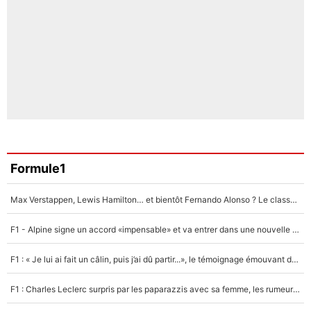
Formule1
Max Verstappen, Lewis Hamilton… et bientôt Fernando Alonso ? Le classement des pilotes les mieux payés en Formule 1 risque de changer !
F1 - Alpine signe un accord «impensable» et va entrer dans une nouvelle dimension : Grande nouvelle pour Pierre Gasly !
F1 : « Je lui ai fait un câlin, puis j’ai dû partir...», le témoignage émouvant de Max Verstappen sur sa fille
F1 : Charles Leclerc surpris par les paparazzis avec sa femme, les rumeurs étaient vraies !