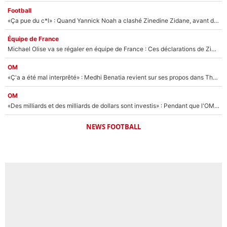
Football
«Ça pue du c*l» : Quand Yannick Noah a clashé Zinedine Zidane, avant de se faire recadrer par le nouveau sélectionneur de l'équipe de France !
Équipe de France
Michael Olise va se régaler en équipe de France : Ces déclarations de Zinedine Zidane qui prouvent qu'il va tout miser sur la star du Bayern Munich !
OM
«Ç'a a été mal interprêté» : Medhi Benatia revient sur ses propos dans The Bridge et précise ses conditions pour rejoindre le PSG !
OM
«Des milliards et des milliards de dollars sont investis» : Pendant que l'OM est en pleine crise financière, Frank McCourt lance un nouveau projet à 260M€ !
NEWS FOOTBALL