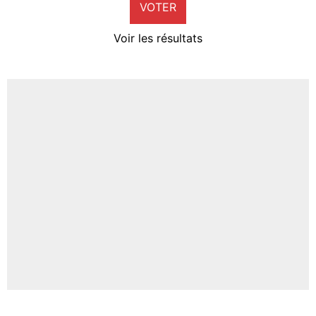
VOTER
Neal Maupay
4%
Voir les résultats
Amine Harit
3%
Faris Moumbagna
4%
Un autre joueur
5%
1664 personnes ont participé aux votes.