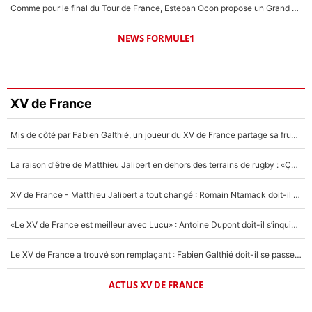
Comme pour le final du Tour de France, Esteban Ocon propose un Grand Prix de Formule 1 à Paris : «Autour de l’Arc de Triomphe, ce serait génial» !
NEWS FORMULE1
XV de France
Mis de côté par Fabien Galthié, un joueur du XV de France partage sa frustration : «ils ne me l’ont pas dit tout de suite»
La raison d'être de Matthieu Jalibert en dehors des terrains de rugby : «Ça m'atteint autant que si tu touches à un membre de ma famille»
XV de France - Matthieu Jalibert a tout changé : Romain Ntamack doit-il s’inquiéter pour sa place à un an de la Coupe du monde ?
«Le XV de France est meilleur avec Lucu» : Antoine Dupont doit-il s’inquiéter pour sa place ?
Le XV de France a trouvé son remplaçant : Fabien Galthié doit-il se passer d'Antoine Dupont ?
ACTUS XV DE FRANCE