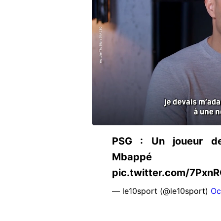
PSG : Un joueur d
Mbappé https:
pic.twitter.com/7Pxn
— le10sport (@le10sport)
Oc