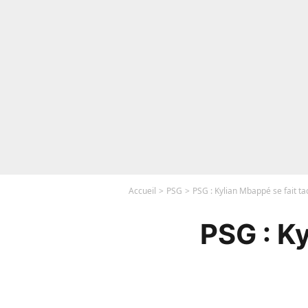
Accueil
PSG
PSG : Kylian Mbappé se fait tac
PSG : Ky