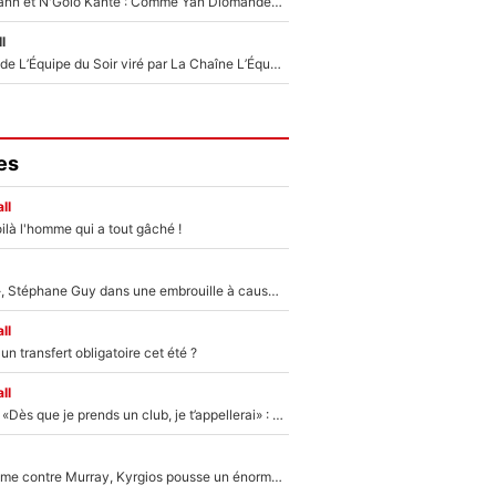
Antoine Griezmann et N'Golo Kanté : Comme Yan Diomandé, les deux champions du monde ont refusé de signer au PSG !
l
Un chroniqueur de L’Équipe du Soir viré par La Chaîne L’Équipe : Même Olivier Ménard n’avait pas pu empêcher son départ, «je l’ai appris sur Twitter, je l’ai vécu assez mal»
es
ll
ilà l'homme qui a tout gâché !
«Détester à vie», Stéphane Guy dans une embrouille à cause du PSG !
ll
n transfert obligatoire cet été ?
ll
Mercato - OM - «Dès que je prends un club, je t’appellerai» : La promesse de Marcelino au moment de claquer la porte
Victime de racisme contre Murray, Kyrgios pousse un énorme coup de gueule !