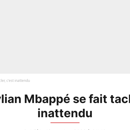
ler, c'est inattendu
lian Mbappé se fait tacl
inattendu