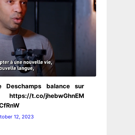
e Deschamps balance sur
//t.co/jhebwGhnEM
RCfRnW
tober 12, 2023