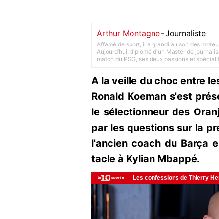
Arthur Montagne
-
Journaliste
Affamé de sport, il a grandi au son des moteu
Aujourd’hui, diplomé d'un Master de journalism
match du PSG, ses deux passions et spéciali
A la veille du choc entre l
Ronald Koeman s'est prés
le sélectionneur des Oran
par les questions sur la pr
l'ancien coach du Barça en
tacle à Kylian Mbappé.