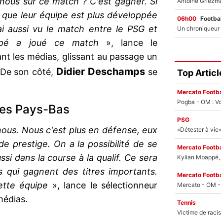
nous sur ce match ? C'est gagner. Si
ce que leur équipe est plus développée
06h00
Footbal
ai aussi vu le match entre le PSG et
ppé a joué ce match
», lance le
nt les médias, glissant au passage un
Didier Deschamps
 De son côté,
se
Top Articl
Mercato Footba
Pogba - OM : Vo
es Pays-Bas
PSG
ous. Nous c'est plus en défense, eux
de prestige. On a la possibilité de se
Mercato Footba
ssi dans la course à la qualif. Ce sera
Kylian Mbappé, u
s qui gagnent des titres importants.
Mercato Footba
ette équipe
», lance le sélectionneur
médias.
Tennis