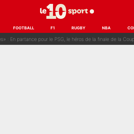
ès Barcelone ? Les coulisses de la signature historique de Lionel 
on-CMA CGM recrute plusieurs coureurs pour offrir à Paul Seixas une équ
FOOTBALL
F1
RUGBY
NBA
CO
n partance pour le PSG, le héros de la finale de la Coupe du monde s'atti
lo Kanté : Comme Yan Diomandé, les deux champions du mon
 par La Chaîne L’Équipe : Même Olivier Ménard n’avait pas pu empêcher son départ, «je 