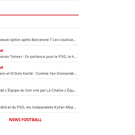
Le PSG comme seule option après Barcelone ? Les coulisses de la signature historique de Lionel Messi sont révélées au grand jour !
ll
«Le suicide de Ferran Torres» : En partance pour le PSG, le héros de la finale de la Coupe du monde s'attire les foudres de la presse espagnole !
ll
Antoine Griezmann et N'Golo Kanté : Comme Yan Diomandé, les deux champions du monde ont refusé de signer au PSG !
Un chroniqueur de L’Équipe du Soir viré par La Chaîne L’Équipe : Même Olivier Ménard n’avait pas pu empêcher son départ, «je l’ai appris sur Twitter, je l’ai vécu assez mal»
Loin du Real Madrid et du PSG, les inséparables Kylian Mbappé et Achraf Hakimi changent d'équipe le temps d'une journée !
NEWS FOOTBALL