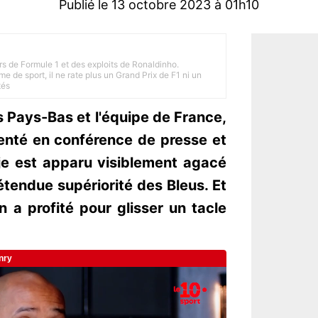
Publié le 13 octobre 2023 à 01h10
rs de Formule 1 et des exploits de Ronaldinho.
e de sport, il ne rate plus un Grand Prix de F1 ni un
tés
es Pays-Bas et l'équipe de France,
enté en conférence de presse et
je est apparu visiblement agacé
étendue supériorité des Bleus. Et
 a profité pour glisser un tacle