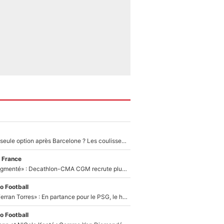
Le PSG comme seule option après Barcelone ? Les coulisses de la signature historique de Lionel Messi sont révélées au grand jour !
 France
«Le budget a augmenté» : Decathlon-CMA CGM recrute plusieurs coureurs pour offrir à Paul Seixas une équipe pour gagner le Tour de France 2027
o Football
«Le suicide de Ferran Torres» : En partance pour le PSG, le héros de la finale de la Coupe du monde s'attire les foudres de la presse espagnole !
o Football