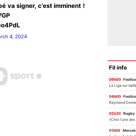
 va signer, c’est imminent !
YGP
eo4PdL
rch 4, 2024
Fil info
06h00
Footbal
04h00
Footbal
02h30
Rugby
01h00
Mercato