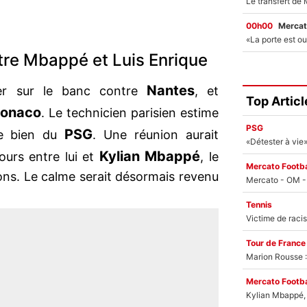
00h00
Mercat
re Mbappé et Luis Enrique
Nantes
rer sur le banc contre
, et
Top Articl
onaco
. Le technicien parisien estime
PSG
PSG
e bien du
. Une réunion aurait
Kylian Mbappé
jours entre lui et
, le
Mercato Footba
ons. Le calme serait désormais revenu
Tennis
Tour de France
Marion Rousse :
Mercato Footba
Kylian Mbappé, u