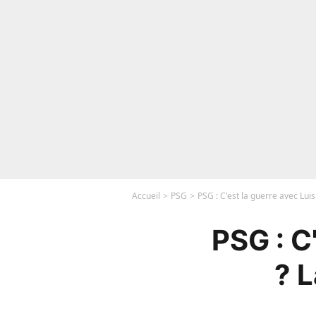
Accueil
PSG
PSG : C'est la guerre avec Lu
PSG : C
? 