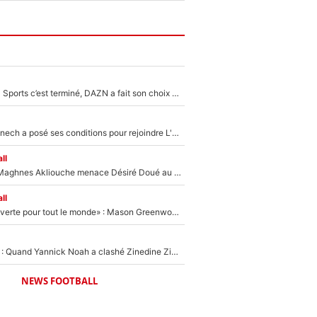
La Liga sur beIN Sports c’est terminé, DAZN a fait son choix pour Benjamin Da Silva et Omar Da Fonseca !
Raymond Domenech a posé ses conditions pour rejoindre L'EQUIPE du Soir : Il refuse de faire l'émission avec un autre chroniqueur !
ll
Le transfert de Maghnes Akliouche menace Désiré Doué au PSG : «Je valide à 200%»
ll
«La porte est ouverte pour tout le monde» : Mason Greenwood et Pierre-Emerick Aubameyang ont quitté l'OM, Amine Gouiri balance sur la suite du mercato et sur la réaction du vestiaire !
«Ça pue du c*l» : Quand Yannick Noah a clashé Zinedine Zidane, avant de se faire recadrer par le nouveau sélectionneur de l'équipe de France !
NEWS FOOTBALL