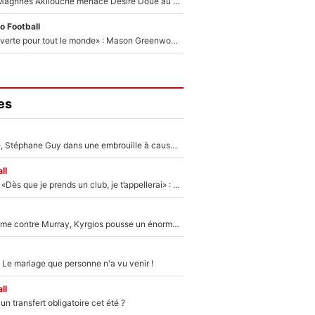
Le transfert de Maghnes Akliouche menace Désiré Doué au PSG : «Je valide à 200%»
o Football
«La porte est ouverte pour tout le monde» : Mason Greenwood et Pierre-Emerick Aubameyang ont quitté l'OM, Amine Gouiri balance sur la suite du mercato et sur la réaction du vestiaire !
es
«Détester à vie», Stéphane Guy dans une embrouille à cause du PSG !
ll
Mercato - OM - «Dès que je prends un club, je t’appellerai» : La promesse de Marcelino au moment de claquer la porte
Victime de racisme contre Murray, Kyrgios pousse un énorme coup de gueule !
 Le mariage que personne n'a vu venir !
ll
n transfert obligatoire cet été ?