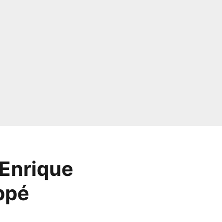
 Enrique
ppé