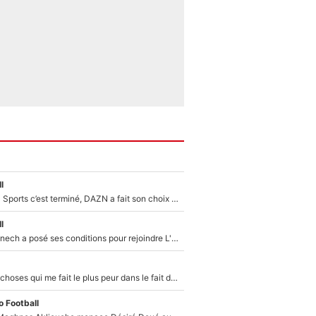
l
La Liga sur beIN Sports c’est terminé, DAZN a fait son choix pour Benjamin Da Silva et Omar Da Fonseca !
l
Raymond Domenech a posé ses conditions pour rejoindre L'EQUIPE du Soir : Il refuse de faire l'émission avec un autre chroniqueur !
«C’est l'une des choses qui me fait le plus peur dans le fait de devenir maman» : En couple avec Antoine Dupont, Iris Mittenaere s'inquiète déjà pour ses futurs enfants !
 Football