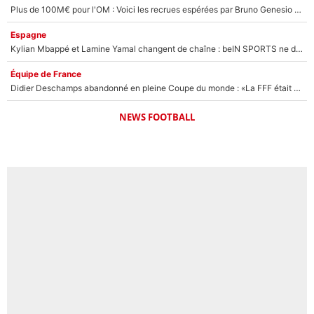
Plus de 100M€ pour l'OM : Voici les recrues espérées par Bruno Genesio et Grégory Lorenzi après l’opération dégraissage
Espagne
Kylian Mbappé et Lamine Yamal changent de chaîne : beIN SPORTS ne digère pas cette décision historique et prédit un fiasco pour la Liga
Équipe de France
Didier Deschamps abandonné en pleine Coupe du monde : «La FFF était déjà passée à Zinedine Zidane»
NEWS FOOTBALL