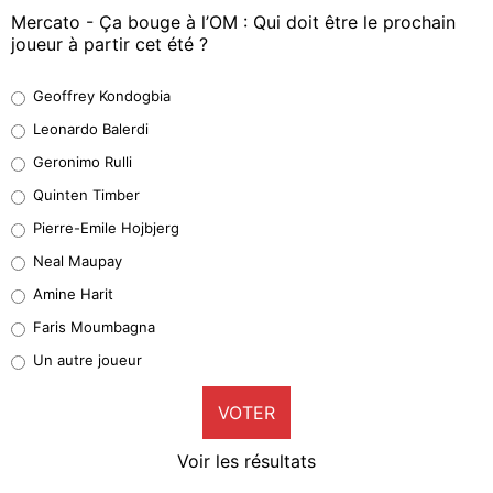
Mercato - Ça bouge à l’OM : Qui doit être le prochain
joueur à partir cet été ?
Geoffrey Kondogbia
Geoffrey Kondogbia
38%
Leonardo Balerdi
Leonardo Balerdi
Geronimo Rulli
32%
Quinten Timber
Geronimo Rulli
Pierre-Emile Hojbjerg
5%
Neal Maupay
Quinten Timber
Amine Harit
1%
Faris Moumbagna
Pierre-Emile Hojbjerg
Un autre joueur
9%
VOTER
Neal Maupay
4%
Voir les résultats
Amine Harit