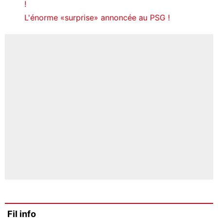
!
L'énorme «surprise» annoncée au PSG !
Fil info