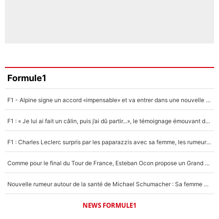
Formule1
F1 - Alpine signe un accord «impensable» et va entrer dans une nouvelle dimension : Grande nouvelle pour Pierre Gasly !
F1 : « Je lui ai fait un câlin, puis j’ai dû partir...», le témoignage émouvant de Max Verstappen sur sa fille
F1 : Charles Leclerc surpris par les paparazzis avec sa femme, les rumeurs étaient vraies !
Comme pour le final du Tour de France, Esteban Ocon propose un Grand Prix de Formule 1 à Paris : «Autour de l’Arc de Triomphe, ce serait génial» !
Nouvelle rumeur autour de la santé de Michael Schumacher : Sa femme Corinna sort du silence
NEWS FORMULE1