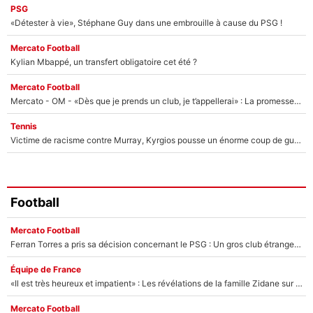
PSG
«Détester à vie», Stéphane Guy dans une embrouille à cause du PSG !
Mercato Football
Kylian Mbappé, un transfert obligatoire cet été ?
Mercato Football
Mercato - OM - «Dès que je prends un club, je t’appellerai» : La promesse de Marcelino au moment de claquer la porte
Tennis
Victime de racisme contre Murray, Kyrgios pousse un énorme coup de gueule !
Football
Mercato Football
Ferran Torres a pris sa décision concernant le PSG : Un gros club étranger prêt à relancer le feuilleton pour la signature du champion du monde 2026 !
Équipe de France
«Il est très heureux et impatient» : Les révélations de la famille Zidane sur sa prise de pouvoir en équipe de France !
Mercato Football