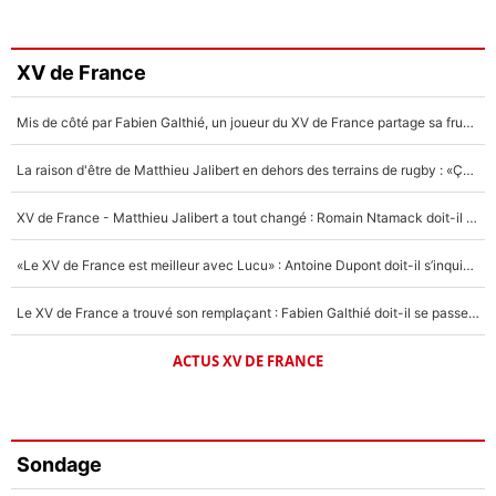
XV de France
Mis de côté par Fabien Galthié, un joueur du XV de France partage sa frustration : «ils ne me l’ont pas dit tout de suite»
La raison d'être de Matthieu Jalibert en dehors des terrains de rugby : «Ça m'atteint autant que si tu touches à un membre de ma famille»
XV de France - Matthieu Jalibert a tout changé : Romain Ntamack doit-il s’inquiéter pour sa place à un an de la Coupe du monde ?
«Le XV de France est meilleur avec Lucu» : Antoine Dupont doit-il s’inquiéter pour sa place ?
Le XV de France a trouvé son remplaçant : Fabien Galthié doit-il se passer d'Antoine Dupont ?
ACTUS XV DE FRANCE
Sondage