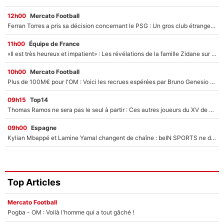
12h00
Mercato Football
Ferran Torres a pris sa décision concernant le PSG : Un gros club étranger prêt à relancer le feuilleton pour la signature du champion du monde 2026 !
11h00
Équipe de France
«Il est très heureux et impatient» : Les révélations de la famille Zidane sur sa prise de pouvoir en équipe de France !
10h00
Mercato Football
Plus de 100M€ pour l'OM : Voici les recrues espérées par Bruno Genesio et Grégory Lorenzi après l’opération dégraissage
09h15
Top14
Thomas Ramos ne sera pas le seul à partir : Ces autres joueurs du XV de France pourraient aussi quitter le Stade Toulousain, un club de Top 14 est déjà sur les rangs
09h00
Espagne
Kylian Mbappé et Lamine Yamal changent de chaîne : beIN SPORTS ne digère pas cette décision historique et prédit un fiasco pour la Liga
Top Articles
Mercato Football
Pogba - OM : Voilà l'homme qui a tout gâché !