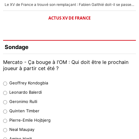
Le XV de France a trouvé son remplaçant : Fabien Galthié doit-il se passer d'Antoine Dupont ?
ACTUS XV DE FRANCE
Sondage
Mercato - Ça bouge à l’OM : Qui doit être le prochain
joueur à partir cet été ?
Geoffrey Kondogbia
Geoffrey Kondogbia
38%
Leonardo Balerdi
Leonardo Balerdi
Geronimo Rulli
32%
Quinten Timber
Geronimo Rulli
Pierre-Emile Hojbjerg
5%
Neal Maupay
Quinten Timber
Amine Harit