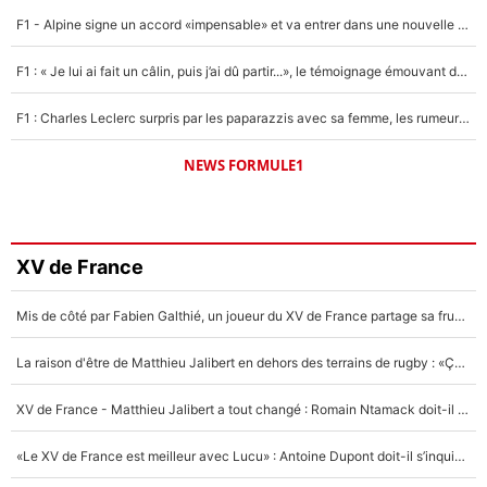
F1 - Alpine signe un accord «impensable» et va entrer dans une nouvelle dimension : Grande nouvelle pour Pierre Gasly !
F1 : « Je lui ai fait un câlin, puis j’ai dû partir...», le témoignage émouvant de Max Verstappen sur sa fille
F1 : Charles Leclerc surpris par les paparazzis avec sa femme, les rumeurs étaient vraies !
NEWS FORMULE1
XV de France
Mis de côté par Fabien Galthié, un joueur du XV de France partage sa frustration : «ils ne me l’ont pas dit tout de suite»
La raison d'être de Matthieu Jalibert en dehors des terrains de rugby : «Ça m'atteint autant que si tu touches à un membre de ma famille»
XV de France - Matthieu Jalibert a tout changé : Romain Ntamack doit-il s’inquiéter pour sa place à un an de la Coupe du monde ?
«Le XV de France est meilleur avec Lucu» : Antoine Dupont doit-il s’inquiéter pour sa place ?