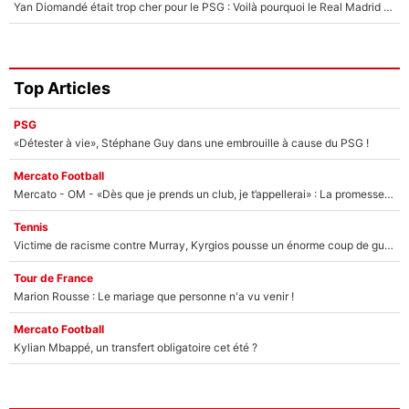
Yan Diomandé était trop cher pour le PSG : Voilà pourquoi le Real Madrid a accepté de payer la somme record de 140M€ pour boucler son transfert !
Top Articles
PSG
«Détester à vie», Stéphane Guy dans une embrouille à cause du PSG !
Mercato Football
Mercato - OM - «Dès que je prends un club, je t’appellerai» : La promesse de Marcelino au moment de claquer la porte
Tennis
Victime de racisme contre Murray, Kyrgios pousse un énorme coup de gueule !
Tour de France
Marion Rousse : Le mariage que personne n'a vu venir !
Mercato Football
Kylian Mbappé, un transfert obligatoire cet été ?