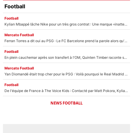
Football
Football
Kylian Mbappé lâche Nike pour un très gros contrat : Une marque «inattendue» va frapper très fort
Mercato Football
Ferran Torres a dit oui au PSG : Le FC Barcelone prend la parole alors qu'un transfert de l'attaquant espagnol prend forme
Football
En plein cauchemar après son transfert à l'OM, Quinten Timber raconte ses doutes après sa signature à Marseille
Mercato Football
Yan Diomandé était trop cher pour le PSG : Voilà pourquoi le Real Madrid a accepté de payer la somme record de 140M€ pour boucler son transfert !
Football
De l'équipe de France à The Voice Kids : Contacté par Matt Pokora, Kylian Mbappé a accepté de jouer un rôle inédit sur TF1 !
NEWS FOOTBALL