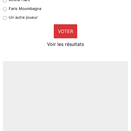
1%
Faris Moumbagna
Pierre-Emile Hojbjerg
Un autre joueur
9%
VOTER
Neal Maupay
4%
Voir les résultats
Amine Harit
3%
Faris Moumbagna
4%
Un autre joueur
5%
1675 personnes ont participé aux votes.