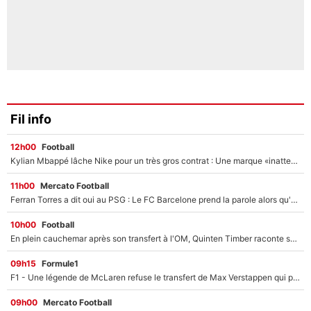
Fil info
12h00
Football
Kylian Mbappé lâche Nike pour un très gros contrat : Une marque «inattendue» va frapper très fort
11h00
Mercato Football
Ferran Torres a dit oui au PSG : Le FC Barcelone prend la parole alors qu'un transfert de l'attaquant espagnol prend forme
10h00
Football
En plein cauchemar après son transfert à l'OM, Quinten Timber raconte ses doutes après sa signature à Marseille
09h15
Formule1
F1 - Une légende de McLaren refuse le transfert de Max Verstappen qui pourrait «faire des vagues» et plomber l'ambiance dans l'équipe
09h00
Mercato Football