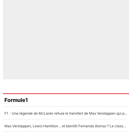
Formule1
F1 - Une légende de McLaren refuse le transfert de Max Verstappen qui pourrait «faire des vagues» et plomber l'ambiance dans l'équipe
Max Verstappen, Lewis Hamilton… et bientôt Fernando Alonso ? Le classement des pilotes les mieux payés en Formule 1 risque de changer !