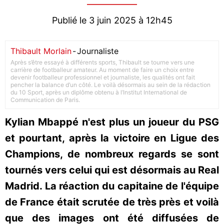
Publié le 3 juin 2025 à 12h45
Thibault Morlain
-
Journaliste
Après s’être essayé à différents sports, Thibault se tourne vers une
carrière de footballeur amateur. Au moment de faire un choix entre
devenir footballeur professionnel et journaliste, les qualités ont fait
pencher la balance d’un côté. Le voilà désormais au sein de la rédaction
du 10 Sport, après un diplôme obtenu à l’Institut International de
Communication de Paris.
Kylian Mbappé n'est plus un joueur du PSG
et pourtant, après la victoire en Ligue des
Champions, de nombreux regards se sont
tournés vers celui qui est désormais au Real
Madrid. La réaction du capitaine de l'équipe
de France était scrutée de très près et voilà
que des images ont été diffusées de