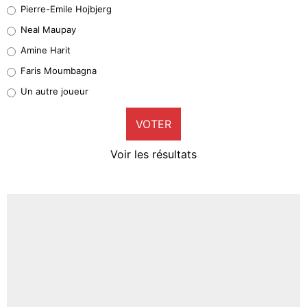
Geronimo Rulli
Pierre-Emile Hojbjerg
4%
Neal Maupay
Quinten Timber
Amine Harit
1%
Faris Moumbagna
Pierre-Emile Hojbjerg
Un autre joueur
9%
VOTER
Neal Maupay
4%
Voir les résultats
Amine Harit
3%
Faris Moumbagna
4%
Un autre joueur
5%
1469 personnes ont participé aux votes.