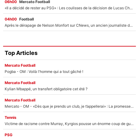
06h00
Mercato Football
«Il a décidé de rester au PSG» : Les coulisses de la décision de Lucas Chevalier pour son transfert
04h00
Football
Après le dérapage de Nelson Monfort sur CNews, un ancien journaliste de France Télévisions relance la polémique sur les incendies en Gironde
Top Articles
Mercato Football
Pogba - OM : Voilà l'homme qui a tout gâché !
Mercato Football
Kylian Mbappé, un transfert obligatoire cet été ?
Mercato Football
Mercato - OM - «Dès que je prends un club, je t’appellerai» : La promesse de Marcelino au moment de claquer la porte
Tennis
Victime de racisme contre Murray, Kyrgios pousse un énorme coup de gueule !
PSG