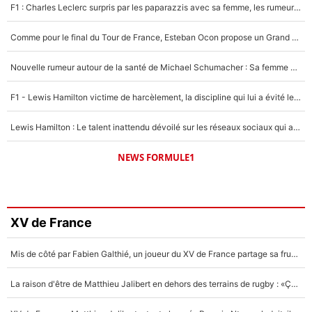
F1 : Charles Leclerc surpris par les paparazzis avec sa femme, les rumeurs étaient vraies !
Comme pour le final du Tour de France, Esteban Ocon propose un Grand Prix de Formule 1 à Paris : «Autour de l’Arc de Triomphe, ce serait génial» !
Nouvelle rumeur autour de la santé de Michael Schumacher : Sa femme Corinna sort du silence
F1 - Lewis Hamilton victime de harcèlement, la discipline qui lui a évité le pire : «J'aurais probablement mal tourné»
Lewis Hamilton : Le talent inattendu dévoilé sur les réseaux sociaux qui a impressionné Kim Kardashian pendant leurs vacances en amoureux !
NEWS FORMULE1
XV de France
Mis de côté par Fabien Galthié, un joueur du XV de France partage sa frustration : «ils ne me l’ont pas dit tout de suite»
La raison d'être de Matthieu Jalibert en dehors des terrains de rugby : «Ça m'atteint autant que si tu touches à un membre de ma famille»