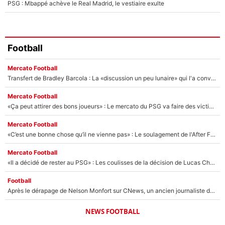
PSG : Mbappé achève le Real Madrid, le vestiaire exulte
Football
Mercato Football
Transfert de Bradley Barcola : La «discussion un peu lunaire» qui l'a convaincu de quitter le PSG, son entourage est pointé du doigt
Mercato Football
«Ça peut attirer des bons joueurs» : Le mercato du PSG va faire des victimes dans l'effectif de Luis Enrique ?
Mercato Football
«C’est une bonne chose qu’il ne vienne pas» : Le soulagement de l'After Foot après le transfert avorté de Yan Diomandé au PSG
Mercato Football
«Il a décidé de rester au PSG» : Les coulisses de la décision de Lucas Chevalier pour son transfert
Football
Après le dérapage de Nelson Monfort sur CNews, un ancien journaliste de France Télévisions relance la polémique sur les incendies en Gironde
NEWS FOOTBALL