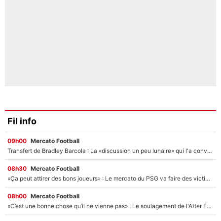
Fil info
09h00
Mercato Football
Transfert de Bradley Barcola : La «discussion un peu lunaire» qui l'a convaincu de quitter le PSG, son entourage est pointé du doigt
08h30
Mercato Football
«Ça peut attirer des bons joueurs» : Le mercato du PSG va faire des victimes dans l'effectif de Luis Enrique ?
08h00
Mercato Football
«C’est une bonne chose qu’il ne vienne pas» : Le soulagement de l'After Foot après le transfert avorté de Yan Diomandé au PSG