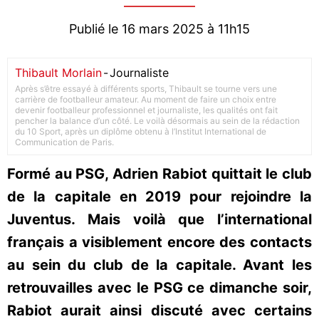
Publié le 16 mars 2025 à 11h15
Thibault Morlain
-
Journaliste
Après s’être essayé à différents sports, Thibault se tourne vers une
carrière de footballeur amateur. Au moment de faire un choix entre
devenir footballeur professionnel et journaliste, les qualités ont fait
pencher la balance d’un côté. Le voilà désormais au sein de la rédaction
du 10 Sport, après un diplôme obtenu à l’Institut International de
Communication de Paris.
Formé au PSG, Adrien Rabiot quittait le club
de la capitale en 2019 pour rejoindre la
Juventus. Mais voilà que l’international
français a visiblement encore des contacts
au sein du club de la capitale. Avant les
retrouvailles avec le PSG ce dimanche soir,
Rabiot aurait ainsi discuté avec certains