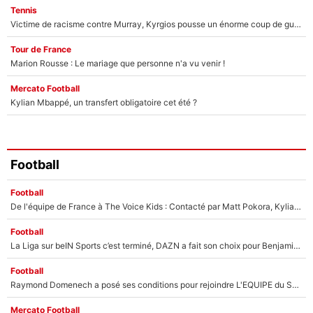
Tennis
Victime de racisme contre Murray, Kyrgios pousse un énorme coup de gueule !
Tour de France
Marion Rousse : Le mariage que personne n'a vu venir !
Mercato Football
Kylian Mbappé, un transfert obligatoire cet été ?
Football
Football
De l'équipe de France à The Voice Kids : Contacté par Matt Pokora, Kylian Mbappé a accepté de jouer un rôle inédit sur TF1 !
Football
La Liga sur beIN Sports c’est terminé, DAZN a fait son choix pour Benjamin Da Silva et Omar Da Fonseca !
Football
Raymond Domenech a posé ses conditions pour rejoindre L'EQUIPE du Soir : Il refuse de faire l'émission avec un autre chroniqueur !
Mercato Football