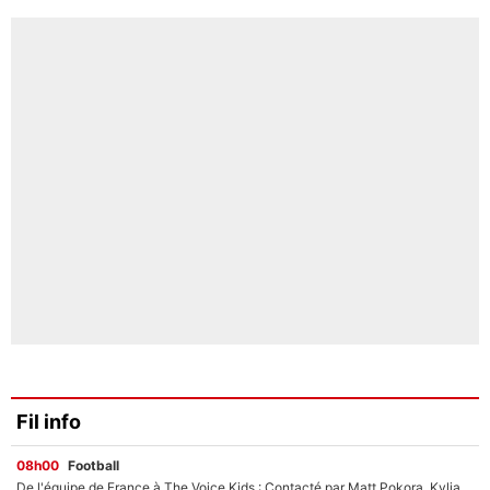
Fil info
08h00
Football
De l'équipe de France à The Voice Kids : Contacté par Matt Pokora, Kylian Mbappé a accepté de jouer un rôle inédit sur TF1 !