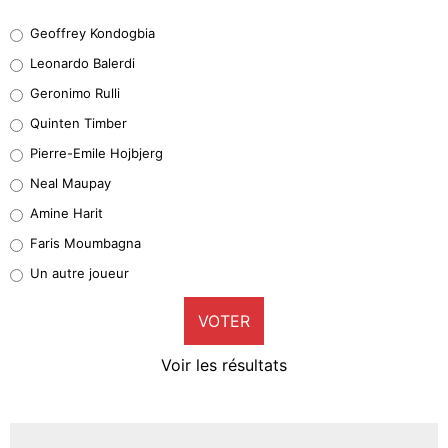
Geoffrey Kondogbia
Geoffrey Kondogbia
38%
Leonardo Balerdi
Leonardo Balerdi
Geronimo Rulli
32%
Quinten Timber
Geronimo Rulli
Pierre-Emile Hojbjerg
5%
Neal Maupay
Quinten Timber
Amine Harit
1%
Faris Moumbagna
Pierre-Emile Hojbjerg
Un autre joueur
9%
VOTER
Neal Maupay
4%
Voir les résultats
Amine Harit
3%
Faris Moumbagna