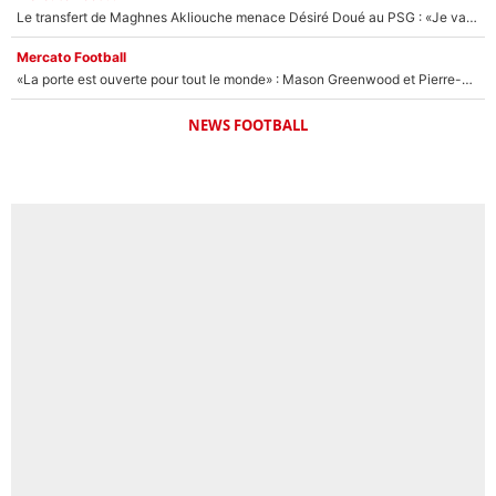
Le transfert de Maghnes Akliouche menace Désiré Doué au PSG : «Je valide à 200%»
Mercato Football
«La porte est ouverte pour tout le monde» : Mason Greenwood et Pierre-Emerick Aubameyang ont quitté l'OM, Amine Gouiri balance sur la suite du mercato et sur la réaction du vestiaire !
NEWS FOOTBALL