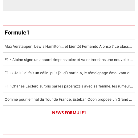
Formule1
Max Verstappen, Lewis Hamilton… et bientôt Fernando Alonso ? Le classement des pilotes les mieux payés en Formule 1 risque de changer !
F1 - Alpine signe un accord «impensable» et va entrer dans une nouvelle dimension : Grande nouvelle pour Pierre Gasly !
F1 : « Je lui ai fait un câlin, puis j’ai dû partir...», le témoignage émouvant de Max Verstappen sur sa fille
F1 : Charles Leclerc surpris par les paparazzis avec sa femme, les rumeurs étaient vraies !
Comme pour le final du Tour de France, Esteban Ocon propose un Grand Prix de Formule 1 à Paris : «Autour de l’Arc de Triomphe, ce serait génial» !
NEWS FORMULE1