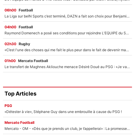
06h00
Football
La Liga sur beIN Sports c’est terminé, DAZN a fait son choix pour Benjamin Da Silva et Omar Da Fonseca !
04h00
Football
Raymond Domenech a posé ses conditions pour rejoindre L'EQUIPE du Soir : Il refuse de faire l'émission avec un autre chroniqueur !
02h30
Rugby
«C’est l'une des choses qui me fait le plus peur dans le fait de devenir maman» : En couple avec Antoine Dupont, Iris Mittenaere s'inquiète déjà pour ses futurs enfants !
01h00
Mercato Football
Le transfert de Maghnes Akliouche menace Désiré Doué au PSG : «Je valide à 200%»
Top Articles
PSG
«Détester à vie», Stéphane Guy dans une embrouille à cause du PSG !
Mercato Football
Mercato - OM - «Dès que je prends un club, je t’appellerai» : La promesse de Marcelino au moment de claquer la porte