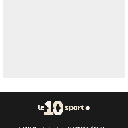
4%
Un autre joueur
5%
1666 personnes ont participé aux votes.