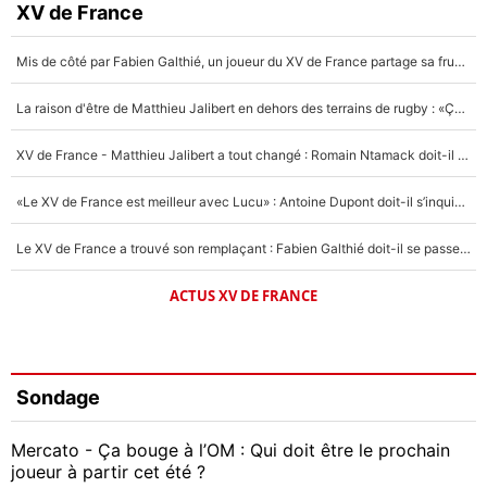
XV de France
Mis de côté par Fabien Galthié, un joueur du XV de France partage sa frustration : «ils ne me l’ont pas dit tout de suite»
La raison d'être de Matthieu Jalibert en dehors des terrains de rugby : «Ça m'atteint autant que si tu touches à un membre de ma famille»
XV de France - Matthieu Jalibert a tout changé : Romain Ntamack doit-il s’inquiéter pour sa place à un an de la Coupe du monde ?
«Le XV de France est meilleur avec Lucu» : Antoine Dupont doit-il s’inquiéter pour sa place ?
Le XV de France a trouvé son remplaçant : Fabien Galthié doit-il se passer d'Antoine Dupont ?
ACTUS XV DE FRANCE
Sondage
Mercato - Ça bouge à l’OM : Qui doit être le prochain
joueur à partir cet été ?