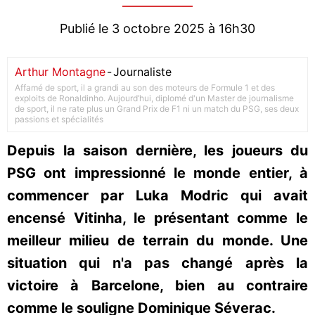
Publié le 3 octobre 2025 à 16h30
Arthur Montagne
-
Journaliste
Affamé de sport, il a grandi au son des moteurs de Formule 1 et des
exploits de Ronaldinho. Aujourd’hui, diplomé d'un Master de journalisme
de sport, il ne rate plus un Grand Prix de F1 ni un match du PSG, ses deux
passions et spécialités
Depuis la saison dernière, les joueurs du
PSG ont impressionné le monde entier, à
commencer par Luka Modric qui avait
encensé Vitinha, le présentant comme le
meilleur milieu de terrain du monde. Une
situation qui n'a pas changé après la
victoire à Barcelone, bien au contraire
comme le souligne Dominique Séverac.