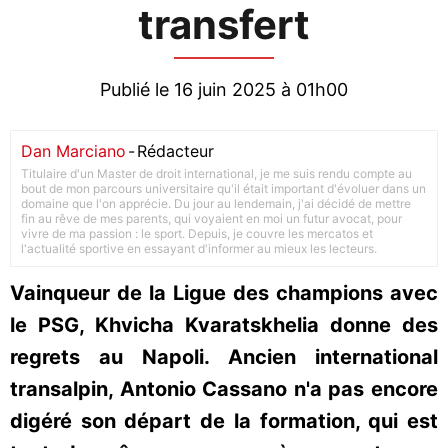
transfert
Publié le 16 juin 2025 à 01h00
Dan Marciano
-
Rédacteur
Titulaire d'un Master de droit international, je me suis rendu compte au
bout de mon parcours universitaire qu'il était important d'évoluer dans un
domaine que l'on apprécie. Du jour au lendemain, j'ai décidé de mettre
fin au rêve de mes parents, qui voyaient en moi un futur avocat, pour
vivre de ma passion : le sport. Depuis, je couvre les mercatos et
l'actualité sportive en essayant d'informer au mieux les lecteurs.
Vainqueur de la Ligue des champions avec
le PSG, Khvicha Kvaratskhelia donne des
regrets au Napoli. Ancien international
transalpin, Antonio Cassano n'a pas encore
digéré son départ de la formation, qui est