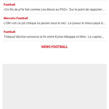
Football
«Ce fils de p*te fait comme Leo Messi au PSG» : Sur le point de rapporter gros à l'OM, Facundo Medina raconte son clash avec des supporters !
Mercato Football
L'OM voit ce joli chèque lui passer sous le nez : Le joueur le mieux payé du club refuse de partir, son transfert est annulé à la dernière minute !
Football
Thibaud Vézirian annonce la fin entre Kylian Mbappé et Nike : Le capitaine de l'équipe de France lui répond sur Instagram !
NEWS FOOTBALL