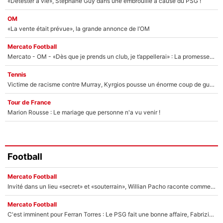
«Détester à vie», Stéphane Guy dans une embrouille à cause du PSG !
OM
«La vente était prévue», la grande annonce de l’OM
Mercato Football
Mercato - OM - «Dès que je prends un club, je t’appellerai» : La promesse de Marcelino au moment de claquer la porte
Tennis
Victime de racisme contre Murray, Kyrgios pousse un énorme coup de gueule !
Tour de France
Marion Rousse : Le mariage que personne n'a vu venir !
Football
Mercato Football
Invité dans un lieu «secret» et «souterrain», Willian Pacho raconte comment il a négocié son transfert au PSG !
Mercato Football
C'est imminent pour Ferran Torres : Le PSG fait une bonne affaire, Fabrizio Romano révèle le vrai prix du joueur !