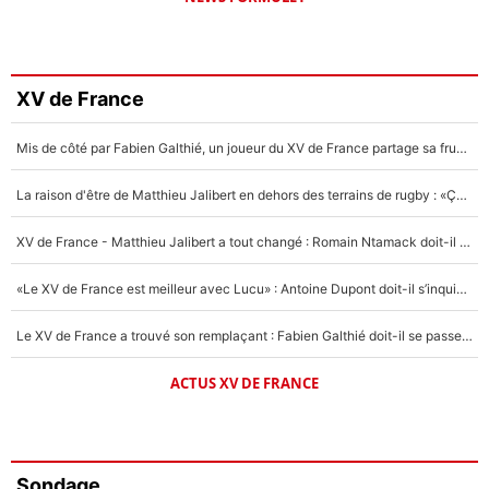
XV de France
Mis de côté par Fabien Galthié, un joueur du XV de France partage sa frustration : «ils ne me l’ont pas dit tout de suite»
La raison d'être de Matthieu Jalibert en dehors des terrains de rugby : «Ça m'atteint autant que si tu touches à un membre de ma famille»
XV de France - Matthieu Jalibert a tout changé : Romain Ntamack doit-il s’inquiéter pour sa place à un an de la Coupe du monde ?
«Le XV de France est meilleur avec Lucu» : Antoine Dupont doit-il s’inquiéter pour sa place ?
Le XV de France a trouvé son remplaçant : Fabien Galthié doit-il se passer d'Antoine Dupont ?
ACTUS XV DE FRANCE
Sondage