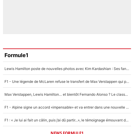
Formule1
Lewis Hamilton poste de nouvelles photos avec Kim Kardashian : Ses fans le voient déjà redevenir champion du monde de F1 grâce à elle !
F1 - Une légende de McLaren refuse le transfert de Max Verstappen qui pourrait «faire des vagues» et plomber l'ambiance dans l'équipe
Max Verstappen, Lewis Hamilton… et bientôt Fernando Alonso ? Le classement des pilotes les mieux payés en Formule 1 risque de changer !
F1 - Alpine signe un accord «impensable» et va entrer dans une nouvelle dimension : Grande nouvelle pour Pierre Gasly !
F1 : « Je lui ai fait un câlin, puis j’ai dû partir...», le témoignage émouvant de Max Verstappen sur sa fille
NEWS FORMULE1