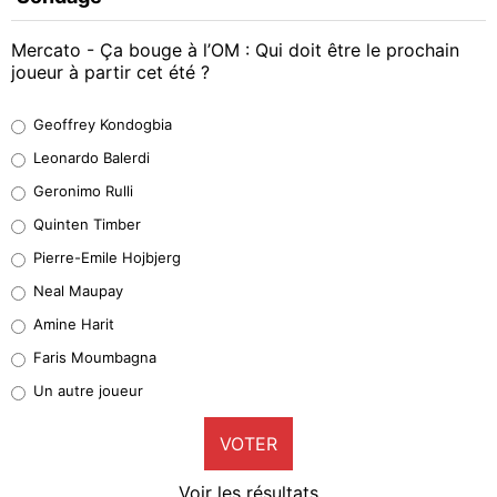
Mercato - Ça bouge à l’OM : Qui doit être le prochain
joueur à partir cet été ?
Geoffrey Kondogbia
Geoffrey Kondogbia
37%
Leonardo Balerdi
Leonardo Balerdi
Geronimo Rulli
32%
Quinten Timber
Geronimo Rulli
Pierre-Emile Hojbjerg
5%
Neal Maupay
Quinten Timber
Amine Harit
1%
Faris Moumbagna
Pierre-Emile Hojbjerg
Un autre joueur
8%
VOTER
Neal Maupay
4%
Voir les résultats