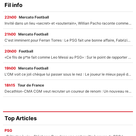
Fil info
22h00
Mercato Football
Invité dans un lieu «secret» et «souterrain», Willian Pacho raconte comment il a négocié son transfert au PSG !
21h00
Mercato Football
C'est imminent pour Ferran Torres : Le PSG fait une bonne affaire, Fabrizio Romano révèle le vrai prix du joueur !
20h00
Football
«Ce fils de p*te fait comme Leo Messi au PSG» : Sur le point de rapporter gros à l'OM, Facundo Medina raconte son clash avec des supporters !
19h00
Mercato Football
L'OM voit ce joli chèque lui passer sous le nez : Le joueur le mieux payé du club refuse de partir, son transfert est annulé à la dernière minute !
18h15
Tour de France
Decathlon-CMA CGM veut recruter un coureur de renom : Un nouveau renfort important arrive pour Paul Seixas ?
Top Articles
PSG