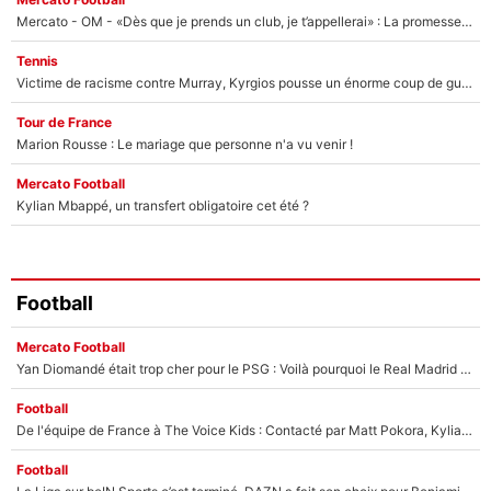
Mercato - OM - «Dès que je prends un club, je t’appellerai» : La promesse de Marcelino au moment de claquer la porte
Tennis
Victime de racisme contre Murray, Kyrgios pousse un énorme coup de gueule !
Tour de France
Marion Rousse : Le mariage que personne n'a vu venir !
Mercato Football
Kylian Mbappé, un transfert obligatoire cet été ?
Football
Mercato Football
Yan Diomandé était trop cher pour le PSG : Voilà pourquoi le Real Madrid a accepté de payer la somme record de 140M€ pour boucler son transfert !
Football
De l'équipe de France à The Voice Kids : Contacté par Matt Pokora, Kylian Mbappé a accepté de jouer un rôle inédit sur TF1 !
Football