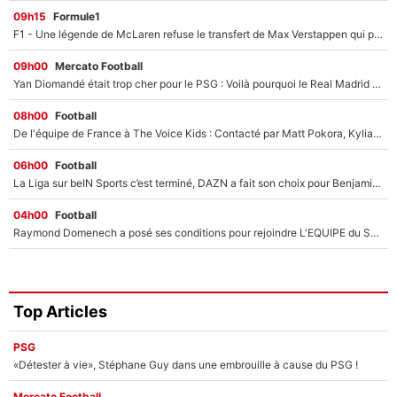
09h15
Formule1
F1 - Une légende de McLaren refuse le transfert de Max Verstappen qui pourrait «faire des vagues» et plomber l'ambiance dans l'équipe
09h00
Mercato Football
Yan Diomandé était trop cher pour le PSG : Voilà pourquoi le Real Madrid a accepté de payer la somme record de 140M€ pour boucler son transfert !
08h00
Football
De l'équipe de France à The Voice Kids : Contacté par Matt Pokora, Kylian Mbappé a accepté de jouer un rôle inédit sur TF1 !
06h00
Football
La Liga sur beIN Sports c’est terminé, DAZN a fait son choix pour Benjamin Da Silva et Omar Da Fonseca !
04h00
Football
Raymond Domenech a posé ses conditions pour rejoindre L'EQUIPE du Soir : Il refuse de faire l'émission avec un autre chroniqueur !
Top Articles
PSG
«Détester à vie», Stéphane Guy dans une embrouille à cause du PSG !
Mercato Football