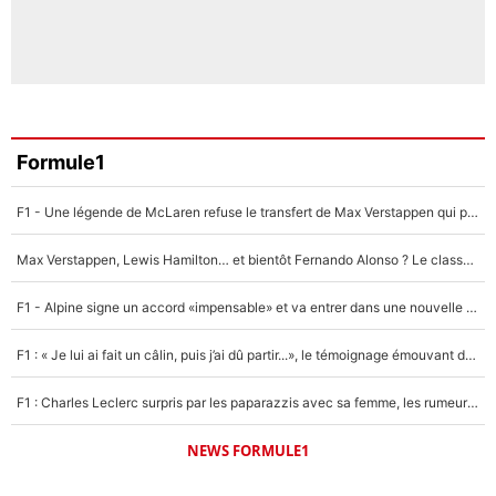
Formule1
F1 - Une légende de McLaren refuse le transfert de Max Verstappen qui pourrait «faire des vagues» et plomber l'ambiance dans l'équipe
Max Verstappen, Lewis Hamilton… et bientôt Fernando Alonso ? Le classement des pilotes les mieux payés en Formule 1 risque de changer !
F1 - Alpine signe un accord «impensable» et va entrer dans une nouvelle dimension : Grande nouvelle pour Pierre Gasly !
F1 : « Je lui ai fait un câlin, puis j’ai dû partir...», le témoignage émouvant de Max Verstappen sur sa fille
F1 : Charles Leclerc surpris par les paparazzis avec sa femme, les rumeurs étaient vraies !
NEWS FORMULE1