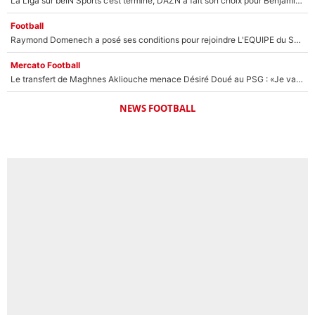
La Liga sur beIN Sports c’est terminé, DAZN a fait son choix pour Benjamin Da Silva et Omar Da Fonseca !
Football
Raymond Domenech a posé ses conditions pour rejoindre L'EQUIPE du Soir : Il refuse de faire l'émission avec un autre chroniqueur !
Mercato Football
Le transfert de Maghnes Akliouche menace Désiré Doué au PSG : «Je valide à 200%»
NEWS FOOTBALL