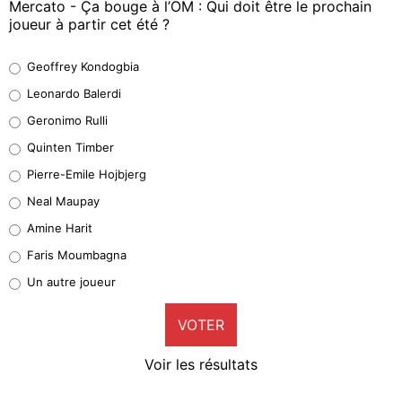
Mercato - Ça bouge à l’OM : Qui doit être le prochain
joueur à partir cet été ?
Geoffrey Kondogbia
Geoffrey Kondogbia
38%
Leonardo Balerdi
Leonardo Balerdi
Geronimo Rulli
32%
Quinten Timber
Geronimo Rulli
Pierre-Emile Hojbjerg
5%
Neal Maupay
Quinten Timber
Amine Harit
1%
Faris Moumbagna
Pierre-Emile Hojbjerg
Un autre joueur
9%
VOTER
Neal Maupay
4%
Voir les résultats
Amine Harit
3%