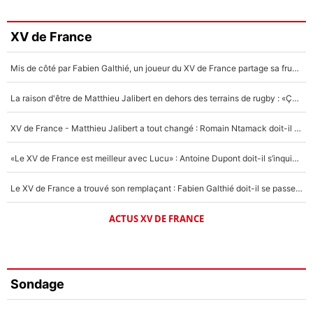
XV de France
Mis de côté par Fabien Galthié, un joueur du XV de France partage sa frustration : «ils ne me l’ont pas dit tout de suite»
La raison d'être de Matthieu Jalibert en dehors des terrains de rugby : «Ça m'atteint autant que si tu touches à un membre de ma famille»
XV de France - Matthieu Jalibert a tout changé : Romain Ntamack doit-il s’inquiéter pour sa place à un an de la Coupe du monde ?
«Le XV de France est meilleur avec Lucu» : Antoine Dupont doit-il s’inquiéter pour sa place ?
Le XV de France a trouvé son remplaçant : Fabien Galthié doit-il se passer d'Antoine Dupont ?
ACTUS XV DE FRANCE
Sondage