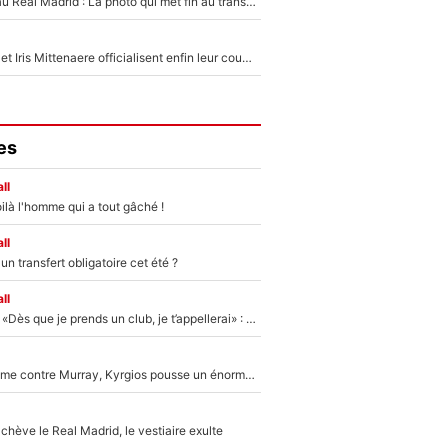
Yan Diomandé au Real Madrid : La photo qui met fin au transfert de l’été !
Antoine Dupont et Iris Mittenaere officialisent enfin leur couple : La photo qui enflamme les réseaux sociaux
es
ll
ilà l'homme qui a tout gâché !
ll
n transfert obligatoire cet été ?
ll
Mercato - OM - «Dès que je prends un club, je t’appellerai» : La promesse de Marcelino au moment de claquer la porte
Victime de racisme contre Murray, Kyrgios pousse un énorme coup de gueule !
hève le Real Madrid, le vestiaire exulte