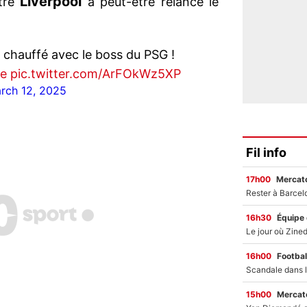
Liverpool
tre
a peut-être relancé le
 chauffé avec le boss du PSG !
Xe
pic.twitter.com/ArFOkWz5XP
rch 12, 2025
Fil info
17h00
Mercato
16h30
Équipe
16h00
Footbal
15h00
Mercato