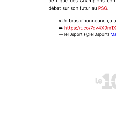
de Ligue des Champions con
débat sur son futur au
PSG
.
«Un bras d’honneur», ça a
➡️
https://t.co/7dv4X9m1
— le10sport (@le10sport)
Ma