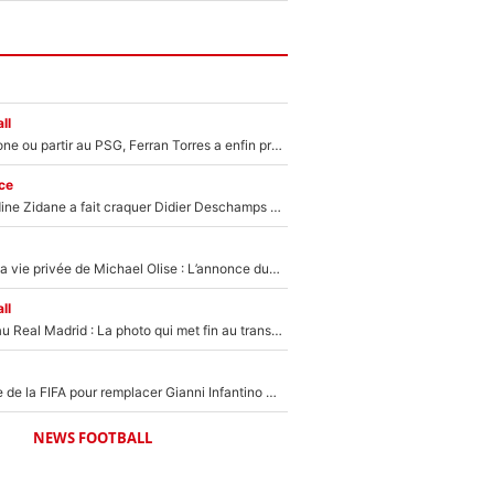
ll
Rester à Barcelone ou partir au PSG, Ferran Torres a enfin pris sa décision : La course contre la montre est lancée !
ce
Le jour où Zinedine Zidane a fait craquer Didier Deschamps en équipe de France : «Je m’en suis voulu», l’ancien sélectionneur a regretté son geste !
Scandale dans la vie privée de Michael Olise : L’annonce du Bayern Munich sur son enfant caché
ll
Yan Diomandé au Real Madrid : La photo qui met fin au transfert de l’été !
Du PSG à la tête de la FIFA pour remplacer Gianni Infantino ? «Il serait un mauvais président», le patron de la Liga s'attaque à Nasser Al-Khelaïfi !
NEWS FOOTBALL