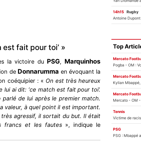
14h15
Rugby
 est fait pour toi’ »
Top Articl
Mercato Footba
PSG
Marquinhos
ès la victoire du
,
Pogba - OM : Vo
Donnarumma
tion de
en évoquant la
Mercato Footba
son coéquipier : «
On est très heureux
Kylian Mbappé, u
e lui ai dit: ‘ce match est fait pour toi’.
Mercato Footba
 parlé de lui après le premier match.
a valeur, à quel point il est important.
Tennis
rès agressif, il sortait du but. Il était
s francs et les fautes
», indique le
PSG
PSG : Mbappé ac