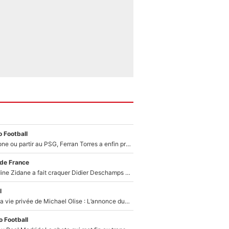
 Football
Rester à Barcelone ou partir au PSG, Ferran Torres a enfin pris sa décision : La course contre la montre est lancée !
 de France
Le jour où Zinedine Zidane a fait craquer Didier Deschamps en équipe de France : «Je m’en suis voulu», l’ancien sélectionneur a regretté son geste !
l
Scandale dans la vie privée de Michael Olise : L’annonce du Bayern Munich sur son enfant caché
 Football