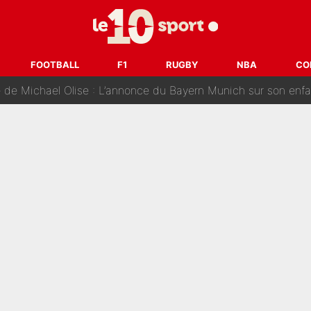
 au PSG, Ferran Torres a enfin pris sa décision : La course co
craquer Didier Deschamps en équipe de France : «Je m’en suis voulu», l’anc
FOOTBALL
F1
RUGBY
NBA
CO
e de Michael Olise : L’annonce du Bayern Munich sur son enf
 : La photo qui met fin au transfert de l’été !
naere officialisent enfin leur couple : La photo qui enflamme 