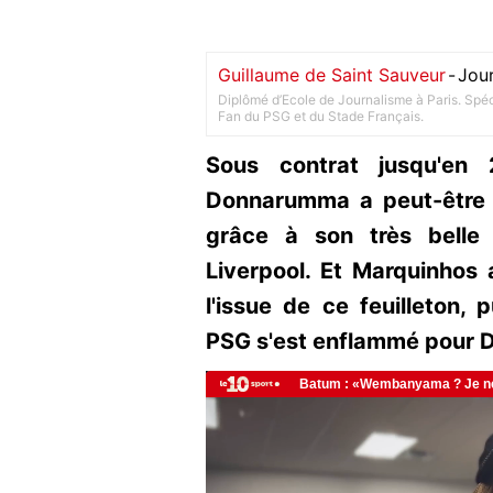
Guillaume de Saint Sauveur
-
Jour
Diplômé d’Ecole de Journalisme à Paris. Spéci
Fan du PSG et du Stade Français.
Sous contrat jusqu'en 
Donnarumma a peut-être r
grâce à son très belle
Liverpool. Et Marquinhos
l'issue de ce feuilleton, 
PSG s'est enflammé pour