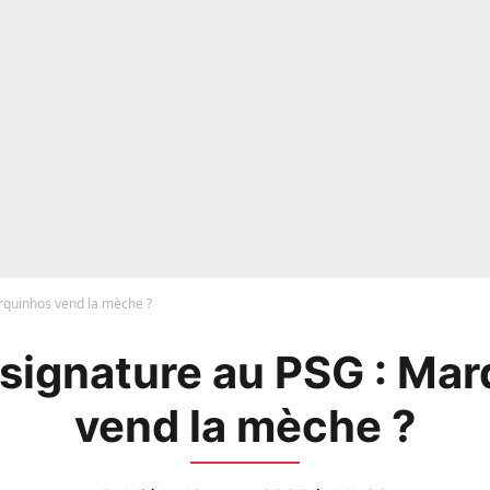
rquinhos vend la mèche ?
signature au PSG : Ma
vend la mèche ?