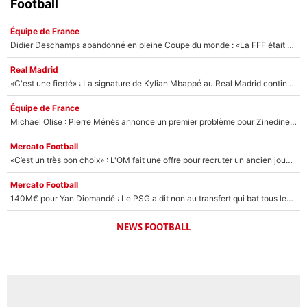
Football
Équipe de France
Didier Deschamps abandonné en pleine Coupe du monde : «La FFF était déjà passée à Zinedine Zidane»
Real Madrid
«C'est une fierté» : La signature de Kylian Mbappé au Real Madrid continue de régaler l'Espagne
Équipe de France
Michael Olise : Pierre Ménès annonce un premier problème pour Zinedine Zidane en équipe de France
Mercato Football
«C’est un très bon choix» : L'OM fait une offre pour recruter un ancien joueur du PSG... et c'est validé dans l'After Foot !
Mercato Football
140M€ pour Yan Diomandé : Le PSG a dit non au transfert qui bat tous les records sur le mercato
NEWS FOOTBALL