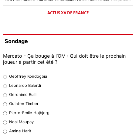
ACTUS XV DE FRANCE
Sondage
Mercato - Ça bouge à l’OM : Qui doit être le prochain
joueur à partir cet été ?
Geoffrey Kondogbia
Geoffrey Kondogbia
38%
Leonardo Balerdi
Leonardo Balerdi
Geronimo Rulli
32%
Quinten Timber
Geronimo Rulli
Pierre-Emile Hojbjerg
5%
Neal Maupay
Quinten Timber
Amine Harit
1%