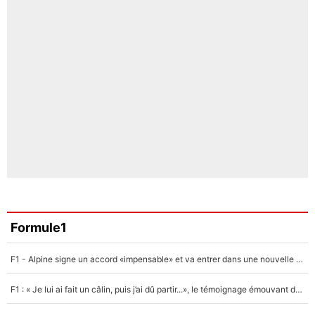
Formule1
F1 - Alpine signe un accord «impensable» et va entrer dans une nouvelle dimension : Grande nouvelle pour Pierre Gasly !
F1 : « Je lui ai fait un câlin, puis j’ai dû partir...», le témoignage émouvant de Max Verstappen sur sa fille