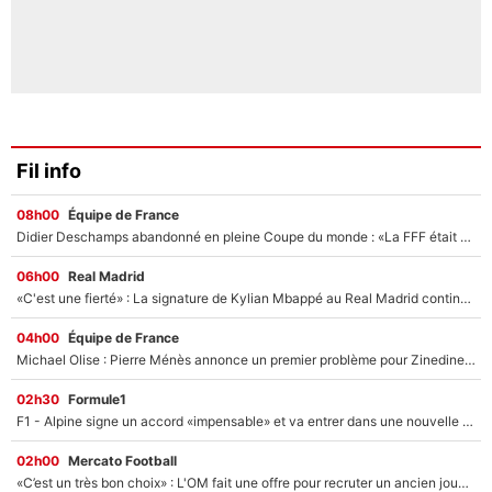
Fil info
08h00
Équipe de France
Didier Deschamps abandonné en pleine Coupe du monde : «La FFF était déjà passée à Zinedine Zidane»
06h00
Real Madrid
«C'est une fierté» : La signature de Kylian Mbappé au Real Madrid continue de régaler l'Espagne
04h00
Équipe de France
Michael Olise : Pierre Ménès annonce un premier problème pour Zinedine Zidane en équipe de France
02h30
Formule1
F1 - Alpine signe un accord «impensable» et va entrer dans une nouvelle dimension : Grande nouvelle pour Pierre Gasly !
02h00
Mercato Football
«C’est un très bon choix» : L'OM fait une offre pour recruter un ancien joueur du PSG... et c'est validé dans l'After Foot !