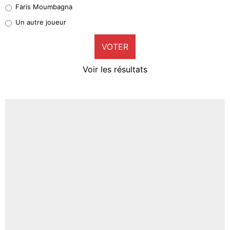
Faris Moumbagna
Pierre-Emile Hojbjerg
Un autre joueur
9%
VOTER
Neal Maupay
4%
Voir les résultats
Amine Harit
3%
Faris Moumbagna
5%
Un autre joueur
5%
1551 personnes ont participé aux votes.