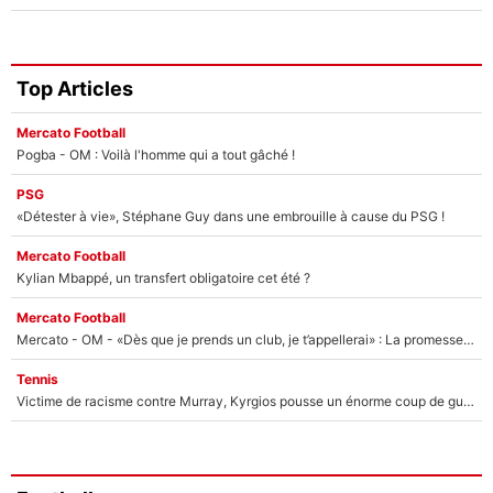
Top Articles
Mercato Football
Pogba - OM : Voilà l'homme qui a tout gâché !
PSG
«Détester à vie», Stéphane Guy dans une embrouille à cause du PSG !
Mercato Football
Kylian Mbappé, un transfert obligatoire cet été ?
Mercato Football
Mercato - OM - «Dès que je prends un club, je t’appellerai» : La promesse de Marcelino au moment de claquer la porte
Tennis
Victime de racisme contre Murray, Kyrgios pousse un énorme coup de gueule !