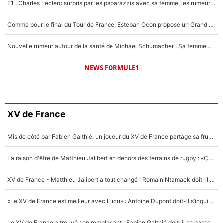
F1 : Charles Leclerc surpris par les paparazzis avec sa femme, les rumeurs étaient vraies !
Comme pour le final du Tour de France, Esteban Ocon propose un Grand Prix de Formule 1 à Paris : «Autour de l’Arc de Triomphe, ce serait génial» !
Nouvelle rumeur autour de la santé de Michael Schumacher : Sa femme Corinna sort du silence
NEWS FORMULE1
XV de France
Mis de côté par Fabien Galthié, un joueur du XV de France partage sa frustration : «ils ne me l’ont pas dit tout de suite»
La raison d'être de Matthieu Jalibert en dehors des terrains de rugby : «Ça m'atteint autant que si tu touches à un membre de ma famille»
XV de France - Matthieu Jalibert a tout changé : Romain Ntamack doit-il s’inquiéter pour sa place à un an de la Coupe du monde ?
«Le XV de France est meilleur avec Lucu» : Antoine Dupont doit-il s’inquiéter pour sa place ?
Le XV de France a trouvé son remplaçant : Fabien Galthié doit-il se passer d'Antoine Dupont ?