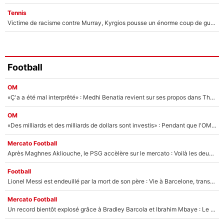
Tennis
Victime de racisme contre Murray, Kyrgios pousse un énorme coup de gueule !
Football
OM
«Ç'a a été mal interprêté» : Medhi Benatia revient sur ses propos dans The Bridge et précise ses conditions pour rejoindre le PSG !
OM
«Des milliards et des milliards de dollars sont investis» : Pendant que l'OM est en pleine crise financière, Frank McCourt lance un nouveau projet à 260M€ !
Mercato Football
Après Maghnes Akliouche, le PSG accèlère sur le mercato : Voilà les deux nouvelles recrues qui vont signer la semaine prochaine ?
Football
Lionel Messi est endeuillé par la mort de son père : Vie à Barcelone, transfert au PSG... voilà comment Jorge Messi a joué un rôle essentiel dans sa carrière !
Mercato Football
Un record bientôt explosé grâce à Bradley Barcola et Ibrahim Mbaye : Le PSG sur le point de réaliser un mercato historique ?