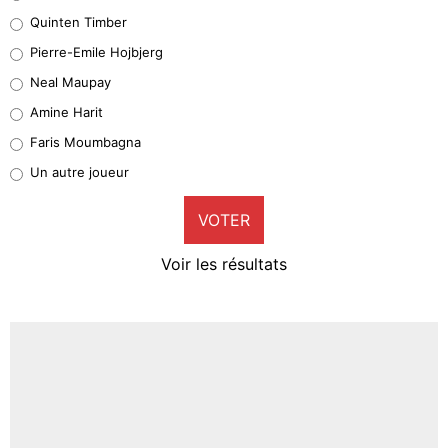
32%
Quinten Timber
Geronimo Rulli
Pierre-Emile Hojbjerg
5%
Neal Maupay
Quinten Timber
Amine Harit
1%
Faris Moumbagna
Pierre-Emile Hojbjerg
Un autre joueur
9%
VOTER
Neal Maupay
4%
Voir les résultats
Amine Harit
3%
Faris Moumbagna
4%
Un autre joueur
5%