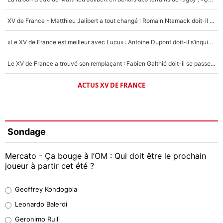
XV de France - Matthieu Jalibert a tout changé : Romain Ntamack doit-il s’inquiéter pour sa place à un an de la Coupe du monde ?
«Le XV de France est meilleur avec Lucu» : Antoine Dupont doit-il s’inquiéter pour sa place ?
Le XV de France a trouvé son remplaçant : Fabien Galthié doit-il se passer d'Antoine Dupont ?
ACTUS XV DE FRANCE
Sondage
Mercato - Ça bouge à l’OM : Qui doit être le prochain
joueur à partir cet été ?
Geoffrey Kondogbia
Geoffrey Kondogbia
38%
Leonardo Balerdi
Leonardo Balerdi
Geronimo Rulli