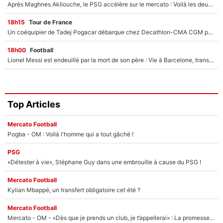
Après Maghnes Akliouche, le PSG accèlère sur le mercato : Voilà les deux nouvelles recrues qui vont signer la semaine prochaine ?
18h15
Tour de France
Un coéquipier de Tadej Pogacar débarque chez Decathlon-CMA CGM pour épauler Paul Seixas : «Mes meilleures années sont à venir»
18h00
Football
Lionel Messi est endeuillé par la mort de son père : Vie à Barcelone, transfert au PSG... voilà comment Jorge Messi a joué un rôle essentiel dans sa carrière !
Top Articles
Mercato Football
Pogba - OM : Voilà l'homme qui a tout gâché !
PSG
«Détester à vie», Stéphane Guy dans une embrouille à cause du PSG !
Mercato Football
Kylian Mbappé, un transfert obligatoire cet été ?
Mercato Football
Mercato - OM - «Dès que je prends un club, je t’appellerai» : La promesse de Marcelino au moment de claquer la porte