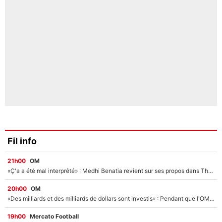
Fil info
21h00
OM
«Ç'a a été mal interprêté» : Medhi Benatia revient sur ses propos dans The Bridge et précise ses conditions pour rejoindre le PSG !
20h00
OM
«Des milliards et des milliards de dollars sont investis» : Pendant que l'OM est en pleine crise financière, Frank McCourt lance un nouveau projet à 260M€ !
19h00
Mercato Football