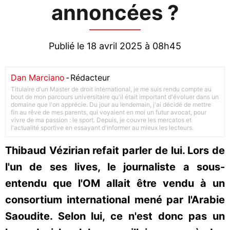
annoncées ?
Publié le 18 avril 2025 à 08h45
Dan Marciano
-
Rédacteur
Titulaire d'un Master de droit international, je me suis rendu compte au
bout de mon parcours universitaire qu'il était important d'évoluer dans un
domaine que l'on apprécie. Du jour au lendemain, j'ai décidé de mettre
fin au rêve de mes parents, qui voyaient en moi un futur avocat, pour
vivre de ma passion : le sport. Depuis, je couvre les mercatos et
l'actualité sportive en essayant d'informer au mieux les lecteurs.
Thibaud Vézirian refait parler de lui. Lors de
l'un de ses lives, le journaliste a sous-
entendu que l'OM allait être vendu à un
consortium international mené par l'Arabie
Saoudite. Selon lui, ce n'est donc pas un