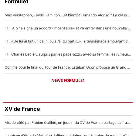
Formule1
Max Verstappen, Lewis Hamilton… et bientôt Fernando Alonso ? Le classement des pilotes les mieux payés en Formule 1 risque de changer !
F1 - Alpine signe un accord «impensable» et va entrer dans une nouvelle dimension : Grande nouvelle pour Pierre Gasly !
F1 : « Je lui ai fait un câlin, puis j’ai dû partir...», le témoignage émouvant de Max Verstappen sur sa fille
F1 : Charles Leclerc surpris par les paparazzis avec sa femme, les rumeurs étaient vraies !
Comme pour le final du Tour de France, Esteban Ocon propose un Grand Prix de Formule 1 à Paris : «Autour de l’Arc de Triomphe, ce serait génial» !
NEWS FORMULE1
XV de France
Mis de côté par Fabien Galthié, un joueur du XV de France partage sa frustration : «ils ne me l’ont pas dit tout de suite»
La raison d'être de Matthieu Jalibert en dehors des terrains de rugby : «Ça m'atteint autant que si tu touches à un membre de ma famille»