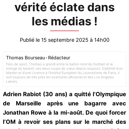
vérité éclate dans
les médias !
Publié le 15 septembre 2025 à 14h00
Thomas Bourseau
-
Rédacteur
Féru de sport, Thomas a grandi entre le ballon rond du football et le
orange du basket, ses deux coups de cœur depuis toujours. Diplômé d’un
Master et d’une Licence à l’Institut Européen du Journalisme de Paris, il
suit toujours de très près les aventures d’Arsenal et des Los Angeles
Lakers.
Adrien Rabiot (30 ans) a quitté l’Olympique
de Marseille après une bagarre avec
Jonathan Rowe à la mi-août. De quoi forcer
l’OM à revoir ses plans sur le marché des