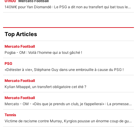
01h00
Mercato Football
140M€ pour Yan Diomandé : Le PSG a dit non au transfert qui bat tous les records sur le mercato
Top Articles
Mercato Football
Pogba - OM : Voilà l'homme qui a tout gâché !
PSG
«Détester à vie», Stéphane Guy dans une embrouille à cause du PSG !
Mercato Football
Kylian Mbappé, un transfert obligatoire cet été ?
Mercato Football
Mercato - OM - «Dès que je prends un club, je t’appellerai» : La promesse de Marcelino au moment de claquer la porte
Tennis
Victime de racisme contre Murray, Kyrgios pousse un énorme coup de gueule !