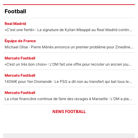
Football
Real Madrid
«C'est une fierté» : La signature de Kylian Mbappé au Real Madrid continue de régaler l'Espagne
Équipe de France
Michael Olise : Pierre Ménès annonce un premier problème pour Zinedine Zidane en équipe de France
Mercato Football
«C’est un très bon choix» : L'OM fait une offre pour recruter un ancien joueur du PSG... et c'est validé dans l'After Foot !
Mercato Football
140M€ pour Yan Diomandé : Le PSG a dit non au transfert qui bat tous les records sur le mercato
Mercato Football
La crise financière continue de faire des ravages à Marseille : L’OM a placé 12 joueurs sur le marché des transferts… et ça pourrait lui rapporter près de 100M€ !
NEWS FOOTBALL