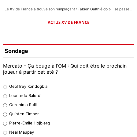
Le XV de France a trouvé son remplaçant : Fabien Galthié doit-il se passer d'Antoine Dupont ?
ACTUS XV DE FRANCE
Sondage
Mercato - Ça bouge à l’OM : Qui doit être le prochain
joueur à partir cet été ?
Geoffrey Kondogbia
Geoffrey Kondogbia
38%
Leonardo Balerdi
Leonardo Balerdi
Geronimo Rulli
32%
Quinten Timber
Geronimo Rulli
Pierre-Emile Hojbjerg
5%
Neal Maupay