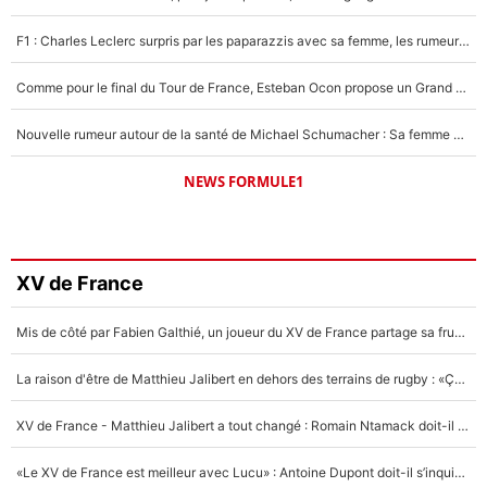
F1 : Charles Leclerc surpris par les paparazzis avec sa femme, les rumeurs étaient vraies !
Comme pour le final du Tour de France, Esteban Ocon propose un Grand Prix de Formule 1 à Paris : «Autour de l’Arc de Triomphe, ce serait génial» !
Nouvelle rumeur autour de la santé de Michael Schumacher : Sa femme Corinna sort du silence
NEWS FORMULE1
XV de France
Mis de côté par Fabien Galthié, un joueur du XV de France partage sa frustration : «ils ne me l’ont pas dit tout de suite»
La raison d'être de Matthieu Jalibert en dehors des terrains de rugby : «Ça m'atteint autant que si tu touches à un membre de ma famille»
XV de France - Matthieu Jalibert a tout changé : Romain Ntamack doit-il s’inquiéter pour sa place à un an de la Coupe du monde ?
«Le XV de France est meilleur avec Lucu» : Antoine Dupont doit-il s’inquiéter pour sa place ?