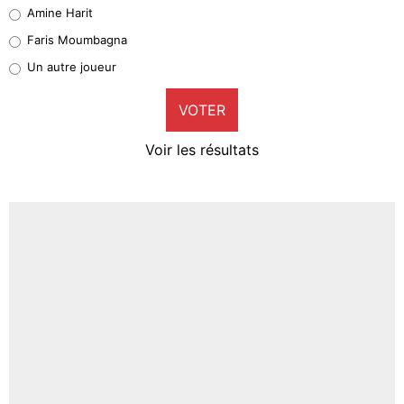
Quinten Timber
Amine Harit
1%
Faris Moumbagna
Pierre-Emile Hojbjerg
Un autre joueur
9%
VOTER
Neal Maupay
4%
Voir les résultats
Amine Harit
3%
Faris Moumbagna
5%
Un autre joueur
5%
1547 personnes ont participé aux votes.