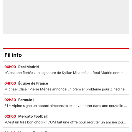
Fil info
06h00
Real Madrid
«C'est une fierté» : La signature de Kylian Mbappé au Real Madrid continue de régaler l'Espagne
04h00
Équipe de France
Michael Olise : Pierre Ménès annonce un premier problème pour Zinedine Zidane en équipe de France
02h30
Formule1
F1 - Alpine signe un accord «impensable» et va entrer dans une nouvelle dimension : Grande nouvelle pour Pierre Gasly !
02h00
Mercato Football
«C’est un très bon choix» : L'OM fait une offre pour recruter un ancien joueur du PSG... et c'est validé dans l'After Foot !