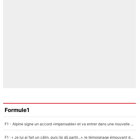
Formule1
F1 - Alpine signe un accord «impensable» et va entrer dans une nouvelle dimension : Grande nouvelle pour Pierre Gasly !
F1 : « Je lui ai fait un câlin, puis j’ai dû partir...», le témoignage émouvant de Max Verstappen sur sa fille