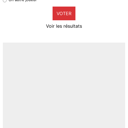
9%
VOTER
Neal Maupay
4%
Voir les résultats
Amine Harit
3%
Faris Moumbagna
4%
Un autre joueur
5%
1461 personnes ont participé aux votes.