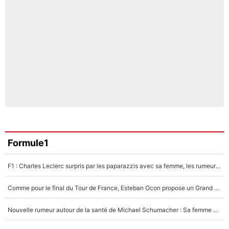
Formule1
F1 : Charles Leclerc surpris par les paparazzis avec sa femme, les rumeurs étaient vraies !
Comme pour le final du Tour de France, Esteban Ocon propose un Grand Prix de Formule 1 à Paris : «Autour de l’Arc de Triomphe, ce serait génial» !
Nouvelle rumeur autour de la santé de Michael Schumacher : Sa femme Corinna sort du silence