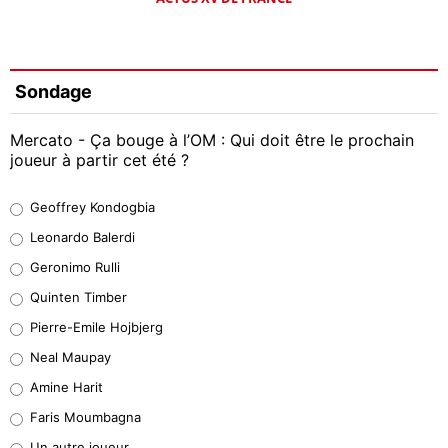
Sondage
Mercato - Ça bouge à l’OM : Qui doit être le prochain
joueur à partir cet été ?
Geoffrey Kondogbia
Geoffrey Kondogbia
38%
Leonardo Balerdi
Leonardo Balerdi
Geronimo Rulli
32%
Quinten Timber
Geronimo Rulli
Pierre-Emile Hojbjerg
4%
Neal Maupay
Quinten Timber
Amine Harit
1%
Faris Moumbagna
Pierre-Emile Hojbjerg
Un autre joueur