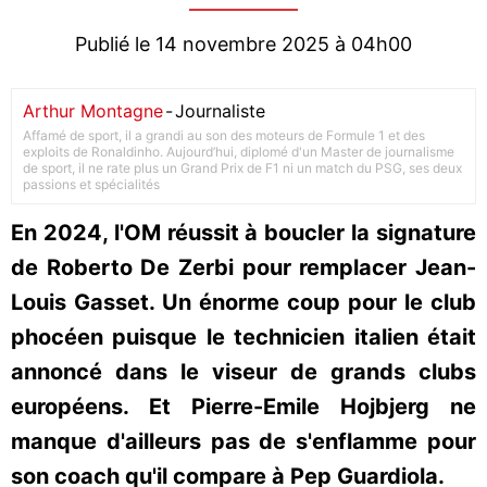
Publié le 14 novembre 2025 à 04h00
Arthur Montagne
-
Journaliste
Affamé de sport, il a grandi au son des moteurs de Formule 1 et des
exploits de Ronaldinho. Aujourd’hui, diplomé d'un Master de journalisme
de sport, il ne rate plus un Grand Prix de F1 ni un match du PSG, ses deux
passions et spécialités
En 2024, l'OM réussit à boucler la signature
de Roberto De Zerbi pour remplacer Jean-
Louis Gasset. Un énorme coup pour le club
phocéen puisque le technicien italien était
annoncé dans le viseur de grands clubs
européens. Et Pierre-Emile Hojbjerg ne
manque d'ailleurs pas de s'enflamme pour
son coach qu'il compare à Pep Guardiola.