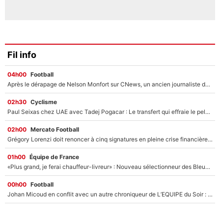
Fil info
04h00
Football
Après le dérapage de Nelson Monfort sur CNews, un ancien journaliste de France Télévisions relance la polémique sur les incendies en Gironde
02h30
Cyclisme
Paul Seixas chez UAE avec Tadej Pogacar : Le transfert qui effraie le peloton, «c’est la pire des choses qui puisse arriver»
02h00
Mercato Football
Grégory Lorenzi doit renoncer à cinq signatures en pleine crise financière : L’IA propose sept noms à l’OM pour un mercato réussi... à seulement 5M€ !
01h00
Équipe de France
«Plus grand, je ferai chauffeur-livreur» : Nouveau sélectionneur des Bleus, Zinédine Zidane s’était imaginé un avenir très différent lorsqu'il était enfant
00h00
Football
Johan Micoud en conflit avec un autre chroniqueur de L’EQUIPE du Soir : «Pendant un moment, je ne les ai pas remis ensemble dans l'émission»