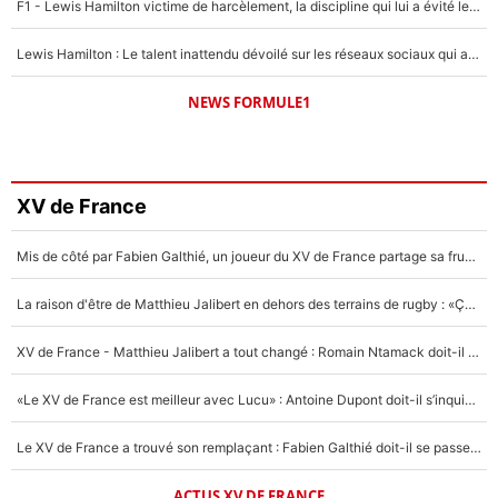
F1 - Lewis Hamilton victime de harcèlement, la discipline qui lui a évité le pire : «J'aurais probablement mal tourné»
Lewis Hamilton : Le talent inattendu dévoilé sur les réseaux sociaux qui a impressionné Kim Kardashian pendant leurs vacances en amoureux !
NEWS FORMULE1
XV de France
Mis de côté par Fabien Galthié, un joueur du XV de France partage sa frustration : «ils ne me l’ont pas dit tout de suite»
La raison d'être de Matthieu Jalibert en dehors des terrains de rugby : «Ça m'atteint autant que si tu touches à un membre de ma famille»
XV de France - Matthieu Jalibert a tout changé : Romain Ntamack doit-il s’inquiéter pour sa place à un an de la Coupe du monde ?
«Le XV de France est meilleur avec Lucu» : Antoine Dupont doit-il s’inquiéter pour sa place ?
Le XV de France a trouvé son remplaçant : Fabien Galthié doit-il se passer d'Antoine Dupont ?
ACTUS XV DE FRANCE