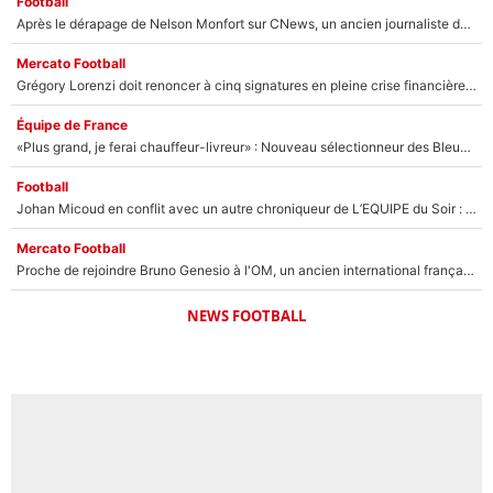
Football
Après le dérapage de Nelson Monfort sur CNews, un ancien journaliste de France Télévisions relance la polémique sur les incendies en Gironde
Mercato Football
Grégory Lorenzi doit renoncer à cinq signatures en pleine crise financière : L’IA propose sept noms à l’OM pour un mercato réussi... à seulement 5M€ !
Équipe de France
«Plus grand, je ferai chauffeur-livreur» : Nouveau sélectionneur des Bleus, Zinédine Zidane s’était imaginé un avenir très différent lorsqu'il était enfant
Football
Johan Micoud en conflit avec un autre chroniqueur de L’EQUIPE du Soir : «Pendant un moment, je ne les ai pas remis ensemble dans l'émission»
Mercato Football
Proche de rejoindre Bruno Genesio à l'OM, un ancien international français va finalement débarquer... sur RMC !
NEWS FOOTBALL