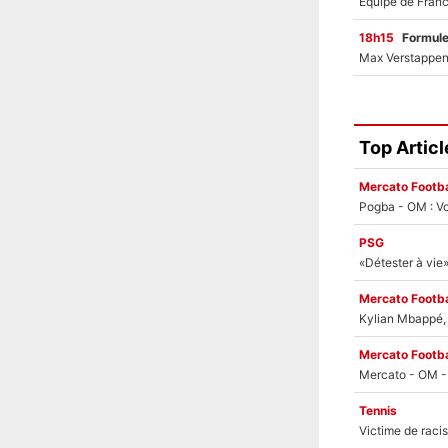
18h15
Formul
Top Articl
Mercato Footba
Pogba - OM : Vo
PSG
Mercato Footba
Kylian Mbappé, u
Mercato Footba
Tennis