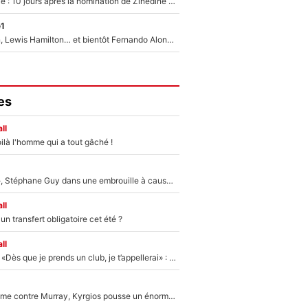
Equipe de France : 10 jours après la nomination de Zinedine Zidane, c'est au tour de son fils de prendre un nouveau départ !
e1
Max Verstappen, Lewis Hamilton… et bientôt Fernando Alonso ? Le classement des pilotes les mieux payés en Formule 1 risque de changer !
es
ll
ilà l'homme qui a tout gâché !
«Détester à vie», Stéphane Guy dans une embrouille à cause du PSG !
ll
n transfert obligatoire cet été ?
ll
Mercato - OM - «Dès que je prends un club, je t’appellerai» : La promesse de Marcelino au moment de claquer la porte
Victime de racisme contre Murray, Kyrgios pousse un énorme coup de gueule !