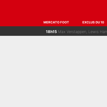
22h00
Zinédine Zidane et Didier Deschamp
21h00
Medhi Benatia s'est «senti trahi»
20h00
Des terrains de Ligue 1 au 
MERCATO FOOT
EXCLUS DU 10
19h00
Equipe de France : 10 jours 
18h15
Max Verstappen, Lewis Hamilton…