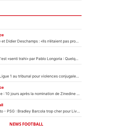
ce
Zinédine Zidane et Didier Deschamps : «Ils n’étaient pas proches», les confidences d’un membre de l’équipe de France 1998 sur leur relation spéciale
Medhi Benatia s'est «senti trahi» par Pablo Longoria : Quelques semaines après son départ, l'ancien directeur de football de l'OM règle ses comptes
Des terrains de Ligue 1 au tribunal pour violences conjugales : Un arbitre français encourt une peine de 18 mois de prison !
ce
Equipe de France : 10 jours après la nomination de Zinedine Zidane, c'est au tour de son fils de prendre un nouveau départ !
ll
EXCLU - Mercato - PSG : Bradley Barcola trop cher pour Liverpool
NEWS FOOTBALL