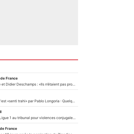
 de France
Zinédine Zidane et Didier Deschamps : «Ils n’étaient pas proches», les confidences d’un membre de l’équipe de France 1998 sur leur relation spéciale
Medhi Benatia s'est «senti trahi» par Pablo Longoria : Quelques semaines après son départ, l'ancien directeur de football de l'OM règle ses comptes
l
Des terrains de Ligue 1 au tribunal pour violences conjugales : Un arbitre français encourt une peine de 18 mois de prison !
 de France