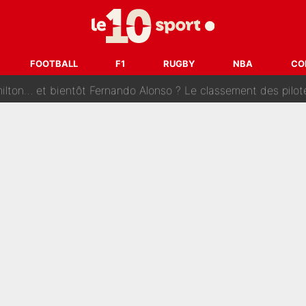
s : «Ils n’étaient pas proches», les confidences d’un membre de l’équipe d
 par Pablo Longoria : Quelques semaines après son départ, l'ancien directe
tribunal pour violences conjugales : Un arbitre français encou
FOOTBALL
F1
RUGBY
NBA
CO
après la nomination de Zinedine Zidane, c'est au tour de son fi
 et bientôt Fernando Alonso ? Le classement des pilotes les mieux p