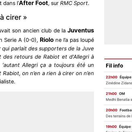
After Foot
 dans l’
, sur
RMC
Sport
.
à cirer »
Juventus
vait son ancien club de la
Riolo
 Serie A (0-0),
ne l’a pas loupé
r qui parlait des supporters de la Juve
t des retours de Rabiot et d'Allegri à
t ‘autant Allegri ça a toujours été un
Fil info
Rabiot, on n’en a rien à cirer on n’en
22h00
Équipe
ialiste.
21h00
OM
20h00
Footbal
19h00
Équipe