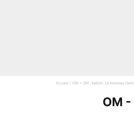
Accueil
OM
OM - Rabiot : Le nouveau clash 
OM - 