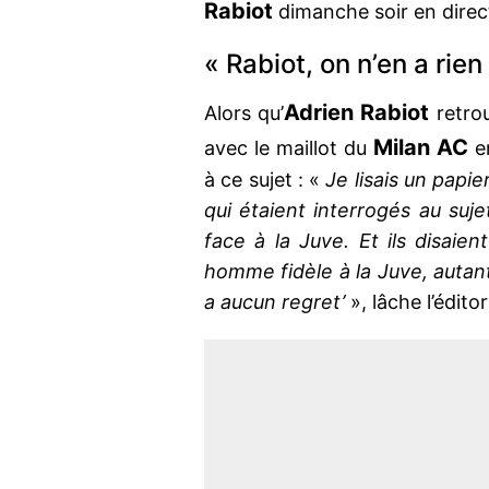
Rabiot
dimanche soir en direct
« Rabiot, on n’en a rien 
Adrien
Rabiot
Alors qu’
retrou
Milan
AC
avec le maillot du
en
à ce sujet : «
Je lisais un papie
qui étaient interrogés au suje
face à la Juve. Et ils disaien
homme fidèle à la Juve, autant 
a aucun regret’
», lâche l’éditor