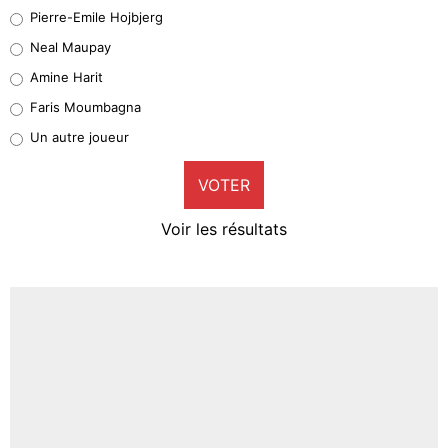
Geronimo Rulli
Pierre-Emile Hojbjerg
5%
Neal Maupay
Quinten Timber
Amine Harit
1%
Faris Moumbagna
Pierre-Emile Hojbjerg
Un autre joueur
9%
VOTER
Neal Maupay
4%
Voir les résultats
Amine Harit
3%
Faris Moumbagna
4%
Un autre joueur
5%
1633 personnes ont participé aux votes.