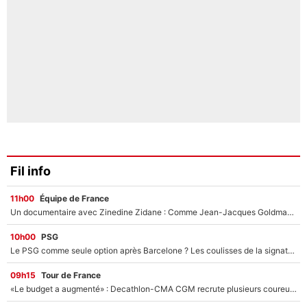
Fil info
11h00
Équipe de France
Un documentaire avec Zinedine Zidane : Comme Jean-Jacques Goldman et Mylène Farmer, le nouveau sélectionneur de l'équipe de France a recalé une journaliste très connue
10h00
PSG
Le PSG comme seule option après Barcelone ? Les coulisses de la signature historique de Lionel Messi sont révélées au grand jour !
09h15
Tour de France
«Le budget a augmenté» : Decathlon-CMA CGM recrute plusieurs coureurs pour offrir à Paul Seixas une équipe pour gagner le Tour de France 2027