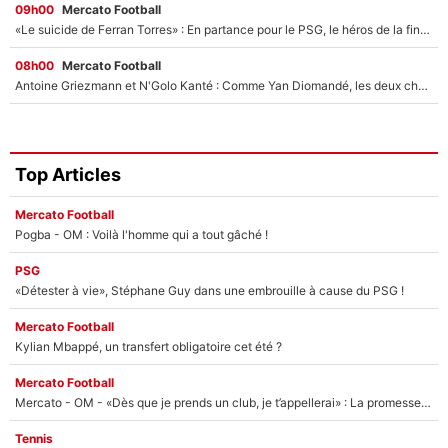
09h00
Mercato Football
«Le suicide de Ferran Torres» : En partance pour le PSG, le héros de la finale de la Coupe du monde s'attire les foudres de la presse espagnole !
08h00
Mercato Football
Antoine Griezmann et N'Golo Kanté : Comme Yan Diomandé, les deux champions du monde ont refusé de signer au PSG !
Top Articles
Mercato Football
Pogba - OM : Voilà l'homme qui a tout gâché !
PSG
«Détester à vie», Stéphane Guy dans une embrouille à cause du PSG !
Mercato Football
Kylian Mbappé, un transfert obligatoire cet été ?
Mercato Football
Mercato - OM - «Dès que je prends un club, je t’appellerai» : La promesse de Marcelino au moment de claquer la porte
Tennis