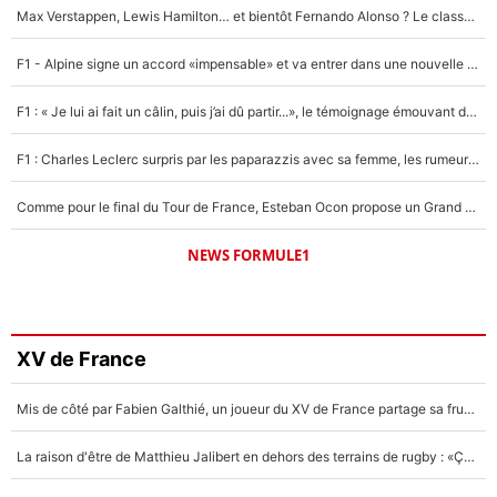
Max Verstappen, Lewis Hamilton… et bientôt Fernando Alonso ? Le classement des pilotes les mieux payés en Formule 1 risque de changer !
F1 - Alpine signe un accord «impensable» et va entrer dans une nouvelle dimension : Grande nouvelle pour Pierre Gasly !
F1 : « Je lui ai fait un câlin, puis j’ai dû partir...», le témoignage émouvant de Max Verstappen sur sa fille
F1 : Charles Leclerc surpris par les paparazzis avec sa femme, les rumeurs étaient vraies !
Comme pour le final du Tour de France, Esteban Ocon propose un Grand Prix de Formule 1 à Paris : «Autour de l’Arc de Triomphe, ce serait génial» !
NEWS FORMULE1
XV de France
Mis de côté par Fabien Galthié, un joueur du XV de France partage sa frustration : «ils ne me l’ont pas dit tout de suite»
La raison d'être de Matthieu Jalibert en dehors des terrains de rugby : «Ça m'atteint autant que si tu touches à un membre de ma famille»