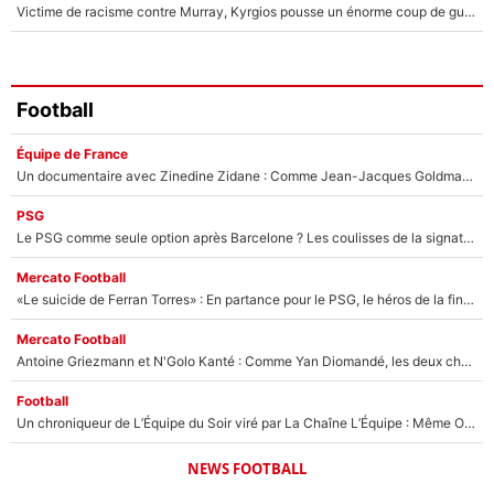
Victime de racisme contre Murray, Kyrgios pousse un énorme coup de gueule !
Football
Équipe de France
Un documentaire avec Zinedine Zidane : Comme Jean-Jacques Goldman et Mylène Farmer, le nouveau sélectionneur de l'équipe de France a recalé une journaliste très connue
PSG
Le PSG comme seule option après Barcelone ? Les coulisses de la signature historique de Lionel Messi sont révélées au grand jour !
Mercato Football
«Le suicide de Ferran Torres» : En partance pour le PSG, le héros de la finale de la Coupe du monde s'attire les foudres de la presse espagnole !
Mercato Football
Antoine Griezmann et N'Golo Kanté : Comme Yan Diomandé, les deux champions du monde ont refusé de signer au PSG !
Football
Un chroniqueur de L’Équipe du Soir viré par La Chaîne L’Équipe : Même Olivier Ménard n’avait pas pu empêcher son départ, «je l’ai appris sur Twitter, je l’ai vécu assez mal»
NEWS FOOTBALL