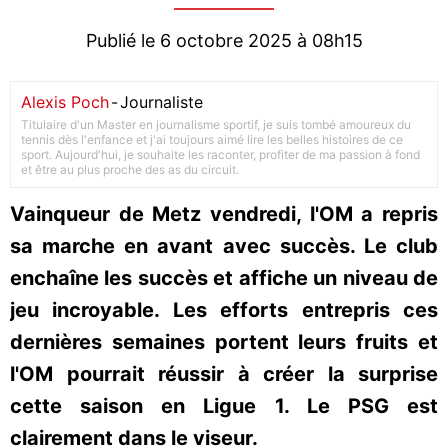
Publié le 6 octobre 2025 à 08h15
Alexis Poch
-
Journaliste
Titulaire d'un Master en journalisme sportif, je suis tombé amoureux du
tennis dès l'enfance et j'ai toujours aimé lire les belles histoires de ce
sport. Aujourd'hui, je souhaite les raconter, profiter de ma passion à fond
et être au plus proche des as du circuit.
Vainqueur de Metz vendredi, l'OM a repris
sa marche en avant avec succès. Le club
enchaîne les succès et affiche un niveau de
jeu incroyable. Les efforts entrepris ces
dernières semaines portent leurs fruits et
l'OM pourrait réussir à créer la surprise
cette saison en Ligue 1. Le PSG est
clairement dans le viseur.