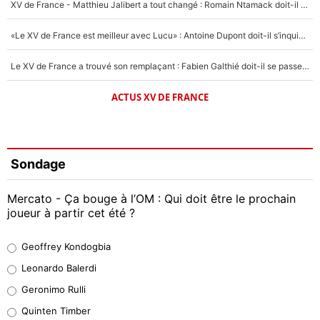
XV de France - Matthieu Jalibert a tout changé : Romain Ntamack doit-il s’inquiéter pour sa place à un an de la Coupe du monde ?
«Le XV de France est meilleur avec Lucu» : Antoine Dupont doit-il s’inquiéter pour sa place ?
Le XV de France a trouvé son remplaçant : Fabien Galthié doit-il se passer d'Antoine Dupont ?
ACTUS XV DE FRANCE
Sondage
Mercato - Ça bouge à l’OM : Qui doit être le prochain
joueur à partir cet été ?
Geoffrey Kondogbia
Geoffrey Kondogbia
38%
Leonardo Balerdi
Leonardo Balerdi
Geronimo Rulli
32%
Quinten Timber