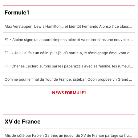
Formule1
Max Verstappen, Lewis Hamilton… et bientôt Fernando Alonso ? Le classement des pilotes les mieux payés en Formule 1 risque de changer !
F1 - Alpine signe un accord «impensable» et va entrer dans une nouvelle dimension : Grande nouvelle pour Pierre Gasly !
F1 : « Je lui ai fait un câlin, puis j’ai dû partir...», le témoignage émouvant de Max Verstappen sur sa fille
F1 : Charles Leclerc surpris par les paparazzis avec sa femme, les rumeurs étaient vraies !
Comme pour le final du Tour de France, Esteban Ocon propose un Grand Prix de Formule 1 à Paris : «Autour de l’Arc de Triomphe, ce serait génial» !
NEWS FORMULE1
XV de France
Mis de côté par Fabien Galthié, un joueur du XV de France partage sa frustration : «ils ne me l’ont pas dit tout de suite»