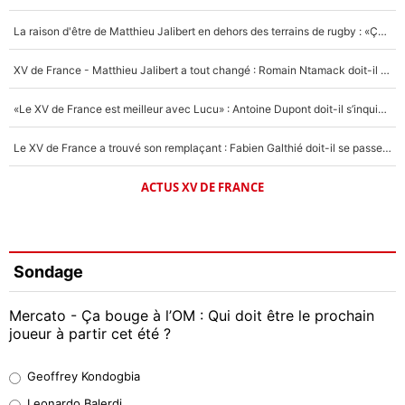
La raison d'être de Matthieu Jalibert en dehors des terrains de rugby : «Ça m'atteint autant que si tu touches à un membre de ma famille»
XV de France - Matthieu Jalibert a tout changé : Romain Ntamack doit-il s’inquiéter pour sa place à un an de la Coupe du monde ?
«Le XV de France est meilleur avec Lucu» : Antoine Dupont doit-il s’inquiéter pour sa place ?
Le XV de France a trouvé son remplaçant : Fabien Galthié doit-il se passer d'Antoine Dupont ?
ACTUS XV DE FRANCE
Sondage
Mercato - Ça bouge à l’OM : Qui doit être le prochain
joueur à partir cet été ?
Geoffrey Kondogbia
Geoffrey Kondogbia
38%
Leonardo Balerdi