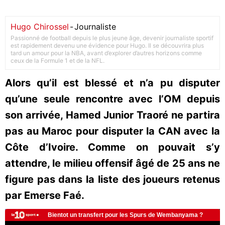
Hugo Chirossel
-
Journaliste
Passionné de football depuis le plus jeune âge, devenir journaliste sportif
est rapidement devenu une évidence pour Hugo. Il se découvrira plus
tard un amour pour la NBA, avant d’explorer d’autres horizons comme
ceux de la Formule 1 et de la NFL.
Alors qu’il est blessé et n’a pu disputer
qu’une seule rencontre avec l’OM depuis
son arrivée, Hamed Junior Traoré ne partira
pas au Maroc pour disputer la CAN avec la
Côte d’Ivoire. Comme on pouvait s’y
attendre, le milieu offensif âgé de 25 ans ne
figure pas dans la liste des joueurs retenus
par Emerse Faé.