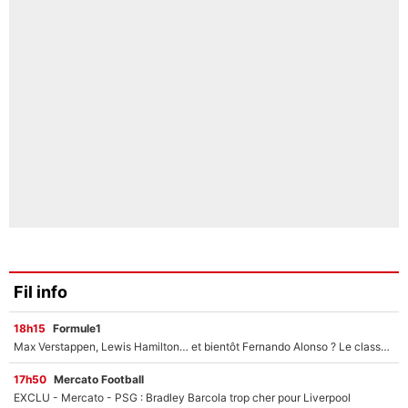
Fil info
18h15
Formule1
Max Verstappen, Lewis Hamilton… et bientôt Fernando Alonso ? Le classement des pilotes les mieux payés en Formule 1 risque de changer !
17h50
Mercato Football
EXCLU - Mercato - PSG : Bradley Barcola trop cher pour Liverpool