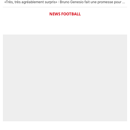
«Très, très agréablement surpris» : Bruno Genesio fait une promesse pour la suite du mercato de l’OM et rassure les supporters
NEWS FOOTBALL