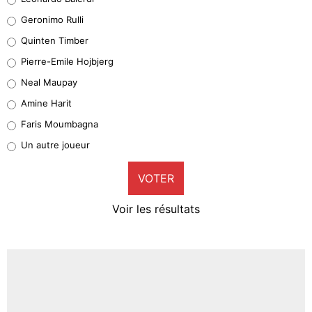
Leonardo Balerdi
Geronimo Rulli
32%
Quinten Timber
Geronimo Rulli
Pierre-Emile Hojbjerg
5%
Neal Maupay
Quinten Timber
Amine Harit
1%
Faris Moumbagna
Pierre-Emile Hojbjerg
Un autre joueur
9%
VOTER
Neal Maupay
4%
Voir les résultats
Amine Harit
3%
Faris Moumbagna
4%
Un autre joueur