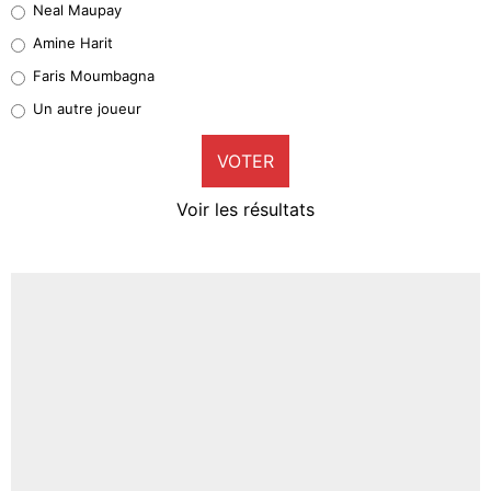
Neal Maupay
Quinten Timber
Amine Harit
1%
Faris Moumbagna
Pierre-Emile Hojbjerg
Un autre joueur
9%
VOTER
Neal Maupay
4%
Voir les résultats
Amine Harit
3%
Faris Moumbagna
4%
Un autre joueur
5%
1705 personnes ont participé aux votes.