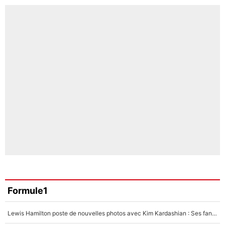
Formule1
Lewis Hamilton poste de nouvelles photos avec Kim Kardashian : Ses fans le voient déjà redevenir champion du monde de F1 grâce à elle !