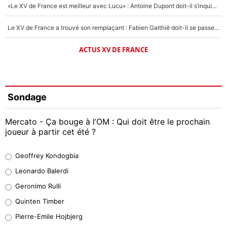
«Le XV de France est meilleur avec Lucu» : Antoine Dupont doit-il s’inquiéter pour sa place ?
Le XV de France a trouvé son remplaçant : Fabien Galthié doit-il se passer d'Antoine Dupont ?
ACTUS XV DE FRANCE
Sondage
Mercato - Ça bouge à l’OM : Qui doit être le prochain
joueur à partir cet été ?
Geoffrey Kondogbia
Geoffrey Kondogbia
38%
Leonardo Balerdi
Leonardo Balerdi
Geronimo Rulli
32%
Quinten Timber
Geronimo Rulli
Pierre-Emile Hojbjerg
5%