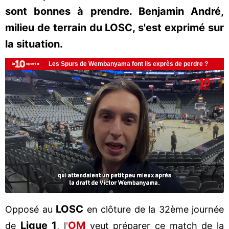
sont bonnes à prendre. Benjamin André,
milieu de terrain du LOSC, s'est exprimé sur
la situation.
LOSC
Opposé au
en clôture de la 32ème journée
Ligue 1
OM
de
, l
'
veut préparer ce match de la