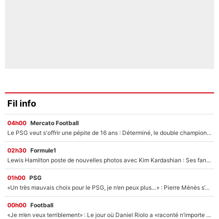
Fil info
04h00
Mercato Football
Le PSG veut s'offrir une pépite de 16 ans : Déterminé, le double champion d'Europe en titre est prêt à lâcher 40M€ pour celui que l'on compare déjà à Vinicius Jr !
02h30
Formule1
Lewis Hamilton poste de nouvelles photos avec Kim Kardashian : Ses fans le voient déjà redevenir champion du monde de F1 grâce à elle !
01h00
PSG
«Un très mauvais choix pour le PSG, je n’en peux plus…» : Pierre Ménès s’est complètement trompé avec Luis Enrique et ces déclarations le prouvent !
00h00
Football
«Je m’en veux terriblement» : Le jour où Daniel Riolo a «raconté n’importe quoi» dans l'After Foot !