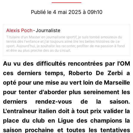
Publié le 4 mai 2025 à 09h10
Alexis Poch
-
Journaliste
Titulaire d'un Master en journalisme sportif, je suis tombé amoureux du
tennis dès l'enfance et j'ai toujours aimé lire les belles histoires de ce
sport. Aujourd'hui, je souhaite les raconter, profiter de ma passion à fond
et être au plus proche des as du circuit.
Au vu des difficultés rencontrées par l'OM
ces derniers temps, Roberto De Zerbi a
opté pour une mise au vert loin de Marseille
pour tenter d'aborder plus sereinement les
derniers rendez-vous de la saison.
L'entraîneur italien doit à tout prix valider la
place du club en Ligue des champions la
saison prochaine et toutes les tentatives