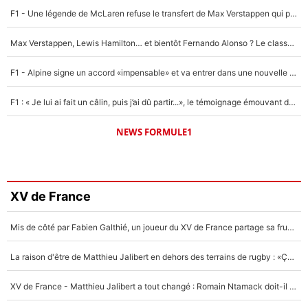
F1 - Une légende de McLaren refuse le transfert de Max Verstappen qui pourrait «faire des vagues» et plomber l'ambiance dans l'équipe
Max Verstappen, Lewis Hamilton… et bientôt Fernando Alonso ? Le classement des pilotes les mieux payés en Formule 1 risque de changer !
F1 - Alpine signe un accord «impensable» et va entrer dans une nouvelle dimension : Grande nouvelle pour Pierre Gasly !
F1 : « Je lui ai fait un câlin, puis j’ai dû partir...», le témoignage émouvant de Max Verstappen sur sa fille
NEWS FORMULE1
XV de France
Mis de côté par Fabien Galthié, un joueur du XV de France partage sa frustration : «ils ne me l’ont pas dit tout de suite»
La raison d'être de Matthieu Jalibert en dehors des terrains de rugby : «Ça m'atteint autant que si tu touches à un membre de ma famille»
XV de France - Matthieu Jalibert a tout changé : Romain Ntamack doit-il s’inquiéter pour sa place à un an de la Coupe du monde ?