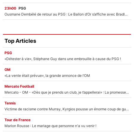
23h00
PSG
Ousmane Dembélé de retour au PSG : Le Ballon d’Or s’affiche avec Bradley Barcola en plein cœur du feuilleton sur son départ !
Top Articles
PSG
«Détester à vie», Stéphane Guy dans une embrouille à cause du PSG !
OM
«La vente était prévue», la grande annonce de l’OM
Mercato Football
Mercato - OM - «Dès que je prends un club, je t’appellerai» : La promesse de Marcelino au moment de claquer la porte
Tennis
Victime de racisme contre Murray, Kyrgios pousse un énorme coup de gueule !
Tour de France
Marion Rousse : Le mariage que personne n'a vu venir !