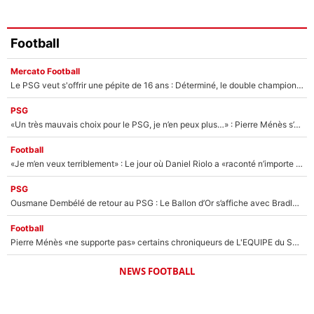
Football
Mercato Football
Le PSG veut s'offrir une pépite de 16 ans : Déterminé, le double champion d'Europe en titre est prêt à lâcher 40M€ pour celui que l'on compare déjà à Vinicius Jr !
PSG
«Un très mauvais choix pour le PSG, je n’en peux plus…» : Pierre Ménès s’est complètement trompé avec Luis Enrique et ces déclarations le prouvent !
Football
«Je m’en veux terriblement» : Le jour où Daniel Riolo a «raconté n’importe quoi» dans l'After Foot !
PSG
Ousmane Dembélé de retour au PSG : Le Ballon d’Or s’affiche avec Bradley Barcola en plein cœur du feuilleton sur son départ !
Football
Pierre Ménès «ne supporte pas» certains chroniqueurs de L'EQUIPE du Soir : Ils vont tous partir !
NEWS FOOTBALL