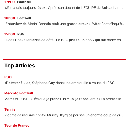
17h00
Football
«J’en avais toujours rêvé» : Après son départ de L'EQUIPE du Soir, Johan Micoud va rebondir avec une activité «confidentielle»
16h00
Football
L'interview de Medhi Benatia était une grosse erreur : L'After Foot s'inquiète pour l'avenir de l'ancien dirigeant de l'OM qui pourrait rester longtemps au chômage
15h00
PSG
Lucas Chevalier laissé de côté : Le PSG justifie un choix qui fait parler en plein mercato
Top Articles
PSG
«Détester à vie», Stéphane Guy dans une embrouille à cause du PSG !
Mercato Football
Mercato - OM - «Dès que je prends un club, je t’appellerai» : La promesse de Marcelino au moment de claquer la porte
Tennis
Victime de racisme contre Murray, Kyrgios pousse un énorme coup de gueule !
Tour de France