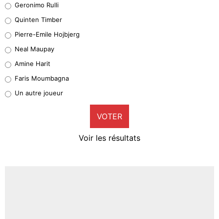
Geronimo Rulli
32%
Quinten Timber
Geronimo Rulli
Pierre-Emile Hojbjerg
5%
Neal Maupay
Quinten Timber
Amine Harit
1%
Faris Moumbagna
Pierre-Emile Hojbjerg
Un autre joueur
9%
VOTER
Neal Maupay
4%
Voir les résultats
Amine Harit
3%
Faris Moumbagna
4%
Un autre joueur
5%