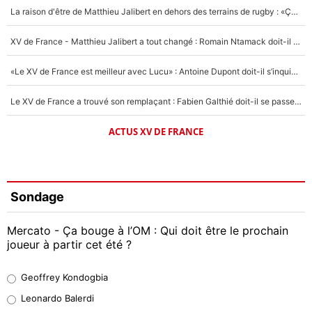
La raison d'être de Matthieu Jalibert en dehors des terrains de rugby : «Ça m'atteint autant que si tu touches à un membre de ma famille»
XV de France - Matthieu Jalibert a tout changé : Romain Ntamack doit-il s’inquiéter pour sa place à un an de la Coupe du monde ?
«Le XV de France est meilleur avec Lucu» : Antoine Dupont doit-il s’inquiéter pour sa place ?
Le XV de France a trouvé son remplaçant : Fabien Galthié doit-il se passer d'Antoine Dupont ?
ACTUS XV DE FRANCE
Sondage
Mercato - Ça bouge à l’OM : Qui doit être le prochain
joueur à partir cet été ?
Geoffrey Kondogbia
Geoffrey Kondogbia
38%
Leonardo Balerdi
Leonardo Balerdi