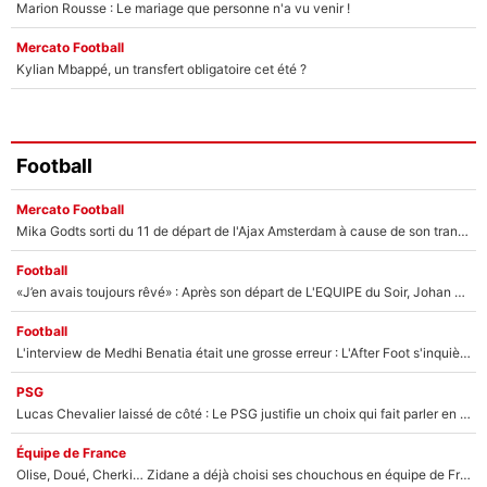
Marion Rousse : Le mariage que personne n'a vu venir !
Mercato Football
Kylian Mbappé, un transfert obligatoire cet été ?
Football
Mercato Football
Mika Godts sorti du 11 de départ de l'Ajax Amsterdam à cause de son transfert imminent vers le PSG ? Son agent répond cash !
Football
«J’en avais toujours rêvé» : Après son départ de L'EQUIPE du Soir, Johan Micoud va rebondir avec une activité «confidentielle»
Football
L'interview de Medhi Benatia était une grosse erreur : L'After Foot s'inquiète pour l'avenir de l'ancien dirigeant de l'OM qui pourrait rester longtemps au chômage
PSG
Lucas Chevalier laissé de côté : Le PSG justifie un choix qui fait parler en plein mercato
Équipe de France
Olise, Doué, Cherki… Zidane a déjà choisi ses chouchous en équipe de France ? L’IA annonce des surprises sans Kylian Mbappé !