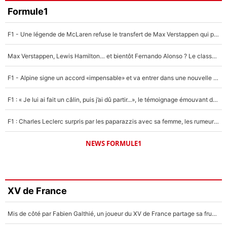
Formule1
F1 - Une légende de McLaren refuse le transfert de Max Verstappen qui pourrait «faire des vagues» et plomber l'ambiance dans l'équipe
Max Verstappen, Lewis Hamilton… et bientôt Fernando Alonso ? Le classement des pilotes les mieux payés en Formule 1 risque de changer !
F1 - Alpine signe un accord «impensable» et va entrer dans une nouvelle dimension : Grande nouvelle pour Pierre Gasly !
F1 : « Je lui ai fait un câlin, puis j’ai dû partir...», le témoignage émouvant de Max Verstappen sur sa fille
F1 : Charles Leclerc surpris par les paparazzis avec sa femme, les rumeurs étaient vraies !
NEWS FORMULE1
XV de France
Mis de côté par Fabien Galthié, un joueur du XV de France partage sa frustration : «ils ne me l’ont pas dit tout de suite»