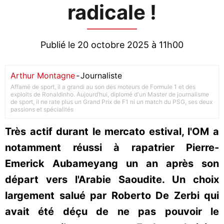
radicale !
Publié le 20 octobre 2025 à 11h00
Arthur Montagne
-
Journaliste
Affamé de sport, il a grandi au son des moteurs de Formule 1 et des
exploits de Ronaldinho. Aujourd’hui, diplomé d'un Master de journalisme
de sport, il ne rate plus un Grand Prix de F1 ni un match du PSG, ses deux
passions et spécialités
Très actif durant le mercato estival, l'OM a
notamment réussi à rapatrier Pierre-
Emerick Aubameyang un an après son
départ vers l'Arabie Saoudite. Un choix
largement salué par Roberto De Zerbi qui
avait été déçu de ne pas pouvoir le