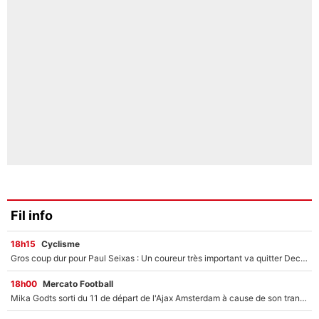
Fil info
18h15
Cyclisme
Gros coup dur pour Paul Seixas : Un coureur très important va quitter Decathlon-CMA CGM
18h00
Mercato Football
Mika Godts sorti du 11 de départ de l'Ajax Amsterdam à cause de son transfert imminent vers le PSG ? Son agent répond cash !