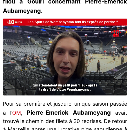
filou à Gouiri concernant Pierre-Emerick
Aubameyang.
Pour sa première et jusqu’ici unique saison passée
Pierre
Emerick Aubameyang
à l’
OM
,
-
avait
trouvé le chemin des filets à 30 reprises. De retour
à Marseille après une lucrative pige saoudienne à