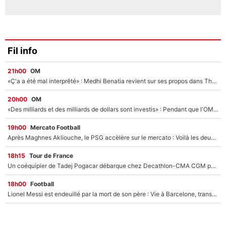
Fil info
21h00
OM
«Ç'a a été mal interprêté» : Medhi Benatia revient sur ses propos dans The Bridge et précise ses conditions pour rejoindre le PSG !
20h00
OM
«Des milliards et des milliards de dollars sont investis» : Pendant que l'OM est en pleine crise financière, Frank McCourt lance un nouveau projet à 260M€ !
19h00
Mercato Football
Après Maghnes Akliouche, le PSG accèlère sur le mercato : Voilà les deux nouvelles recrues qui vont signer la semaine prochaine ?
18h15
Tour de France
Un coéquipier de Tadej Pogacar débarque chez Decathlon-CMA CGM pour épauler Paul Seixas : «Mes meilleures années sont à venir»
18h00
Football
Lionel Messi est endeuillé par la mort de son père : Vie à Barcelone, transfert au PSG... voilà comment Jorge Messi a joué un rôle essentiel dans sa carrière !