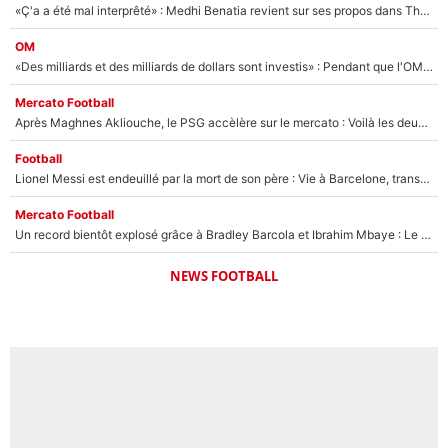
«Ç'a a été mal interprêté» : Medhi Benatia revient sur ses propos dans The Bridge et précise ses conditions pour rejoindre le PSG !
OM
«Des milliards et des milliards de dollars sont investis» : Pendant que l'OM est en pleine crise financière, Frank McCourt lance un nouveau projet à 260M€ !
Mercato Football
Après Maghnes Akliouche, le PSG accèlère sur le mercato : Voilà les deux nouvelles recrues qui vont signer la semaine prochaine ?
Football
Lionel Messi est endeuillé par la mort de son père : Vie à Barcelone, transfert au PSG... voilà comment Jorge Messi a joué un rôle essentiel dans sa carrière !
Mercato Football
Un record bientôt explosé grâce à Bradley Barcola et Ibrahim Mbaye : Le PSG sur le point de réaliser un mercato historique ?
NEWS FOOTBALL