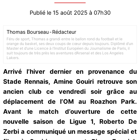
Publié le 15 août 2025 à 07h30
Thomas Bourseau
-
Rédacteur
Féru de sport, Thomas a grandi entre le ballon rond du football et le
orange du basket, ses deux coups de cœur depuis toujours. Diplômé d’un
Master et d’une Licence à l’Institut Européen du Journalisme de Paris, il
suit toujours de très près les aventures d’Arsenal et des Los Angeles
Lakers.
Arrivé l’hiver dernier en provenance du
Stade Rennais, Amine Gouiri retrouve son
ancien club ce vendredi soir grâce au
déplacement de l’OM au Roazhon Park.
Avant le match d’ouverture de cette
nouvelle saison de Ligue 1, Roberto De
Zerbi a communiqué un message spécial et