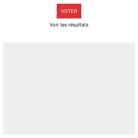
9%
VOTER
Neal Maupay
4%
Voir les résultats
Amine Harit
3%
Faris Moumbagna
4%
Un autre joueur
5%
1656 personnes ont participé aux votes.