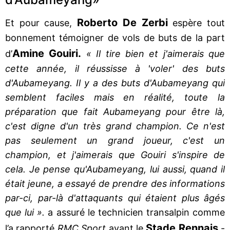
Roberto De Zerbi
Et pour cause,
espère tout
bonnement témoigner de vols de buts de la part
Amine Gouiri.
d’
« Il tire bien et j'aimerais que
cette année, il réussisse à 'voler' des buts
d'Aubameyang. Il y a des buts d'Aubameyang qui
semblent faciles mais en réalité, toute la
préparation que fait Aubameyang pour être là,
c'est digne d'un très grand champion. Ce n'est
pas seulement un grand joueur, c'est un
champion, et j'aimerais que Gouiri s'inspire de
cela. Je pense qu'Aubameyang, lui aussi, quand il
était jeune, a essayé de prendre des informations
par-ci, par-là d'attaquants qui étaient plus âgés
que lui ».
a assuré le technicien transalpin comme
Stade Rennais
l’a rapporté
RMC Sport
avant le
-