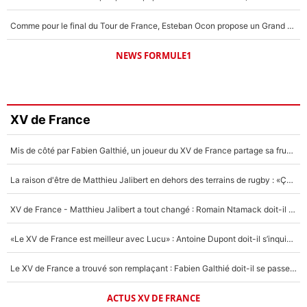
Comme pour le final du Tour de France, Esteban Ocon propose un Grand Prix de Formule 1 à Paris : «Autour de l’Arc de Triomphe, ce serait génial» !
NEWS FORMULE1
XV de France
Mis de côté par Fabien Galthié, un joueur du XV de France partage sa frustration : «ils ne me l’ont pas dit tout de suite»
La raison d'être de Matthieu Jalibert en dehors des terrains de rugby : «Ça m'atteint autant que si tu touches à un membre de ma famille»
XV de France - Matthieu Jalibert a tout changé : Romain Ntamack doit-il s’inquiéter pour sa place à un an de la Coupe du monde ?
«Le XV de France est meilleur avec Lucu» : Antoine Dupont doit-il s’inquiéter pour sa place ?
Le XV de France a trouvé son remplaçant : Fabien Galthié doit-il se passer d'Antoine Dupont ?
ACTUS XV DE FRANCE