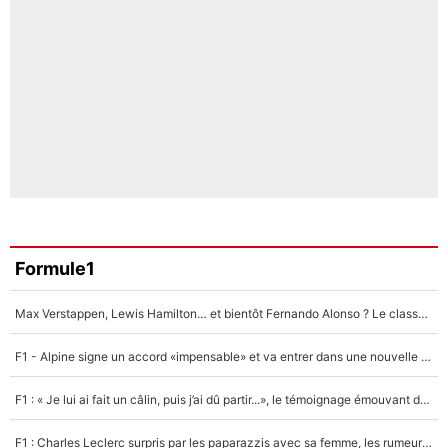
Formule1
Max Verstappen, Lewis Hamilton… et bientôt Fernando Alonso ? Le classement des pilotes les mieux payés en Formule 1 risque de changer !
F1 - Alpine signe un accord «impensable» et va entrer dans une nouvelle dimension : Grande nouvelle pour Pierre Gasly !
F1 : « Je lui ai fait un câlin, puis j’ai dû partir...», le témoignage émouvant de Max Verstappen sur sa fille
F1 : Charles Leclerc surpris par les paparazzis avec sa femme, les rumeurs étaient vraies !