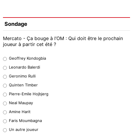
Sondage
Mercato - Ça bouge à l’OM : Qui doit être le prochain
joueur à partir cet été ?
Geoffrey Kondogbia
Geoffrey Kondogbia
38%
Leonardo Balerdi
Leonardo Balerdi
Geronimo Rulli
32%
Quinten Timber
Geronimo Rulli
Pierre-Emile Hojbjerg
5%
Neal Maupay
Quinten Timber
Amine Harit
1%
Faris Moumbagna
Pierre-Emile Hojbjerg
Un autre joueur