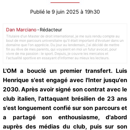
Publié le 9 juin 2025 à 19h30
Dan Marciano
-
Rédacteur
Titulaire d'un Master de droit international, je me suis rendu compte au
bout de mon parcours universitaire qu'il était important d'évoluer dans un
domaine que l'on apprécie. Du jour au lendemain, j'ai décidé de mettre
fin au rêve de mes parents, qui voyaient en moi un futur avocat, pour
vivre de ma passion : le sport. Depuis, je couvre les mercatos et
l'actualité sportive en essayant d'informer au mieux les lecteurs.
L'OM a bouclé un premier transfert. Luis
Henrique s'est engagé avec l'Inter jusqu'en
2030. Après avoir signé son contrat avec le
club italien, l'attaquant brésilien de 23 ans
s'est longuement confié sur son parcours et
a partagé son enthousiasme, d'abord
auprès des médias du club, puis sur son