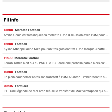
Fil info
13h00
Mercato Football
Amine Gouiri est très inquiet du mercato : Une discussion avec l'OM pour acter son transfert !
12h00
Football
Kylian Mbappé lâche Nike pour un très gros contrat : Une marque «inattendue» va frapper très fort
11h00
Mercato Football
Ferran Torres a dit oui au PSG : Le FC Barcelone prend la parole alors qu'un transfert de l'attaquant espagnol prend forme
10h00
Football
En plein cauchemar après son transfert à l'OM, Quinten Timber raconte ses doutes après sa signature à Marseille
09h15
Formule1
F1 - Une légende de McLaren refuse le transfert de Max Verstappen qui pourrait «faire des vagues» et plomber l'ambiance dans l'équipe