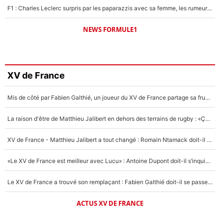
F1 : Charles Leclerc surpris par les paparazzis avec sa femme, les rumeurs étaient vraies !
NEWS FORMULE1
XV de France
Mis de côté par Fabien Galthié, un joueur du XV de France partage sa frustration : «ils ne me l’ont pas dit tout de suite»
La raison d'être de Matthieu Jalibert en dehors des terrains de rugby : «Ça m'atteint autant que si tu touches à un membre de ma famille»
XV de France - Matthieu Jalibert a tout changé : Romain Ntamack doit-il s’inquiéter pour sa place à un an de la Coupe du monde ?
«Le XV de France est meilleur avec Lucu» : Antoine Dupont doit-il s’inquiéter pour sa place ?
Le XV de France a trouvé son remplaçant : Fabien Galthié doit-il se passer d'Antoine Dupont ?
ACTUS XV DE FRANCE