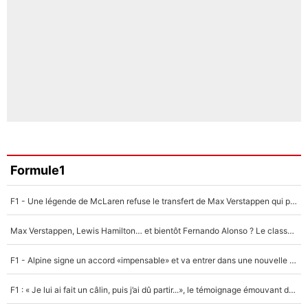
Formule1
F1 - Une légende de McLaren refuse le transfert de Max Verstappen qui pourrait «faire des vagues» et plomber l'ambiance dans l'équipe
Max Verstappen, Lewis Hamilton… et bientôt Fernando Alonso ? Le classement des pilotes les mieux payés en Formule 1 risque de changer !
F1 - Alpine signe un accord «impensable» et va entrer dans une nouvelle dimension : Grande nouvelle pour Pierre Gasly !
F1 : « Je lui ai fait un câlin, puis j’ai dû partir...», le témoignage émouvant de Max Verstappen sur sa fille