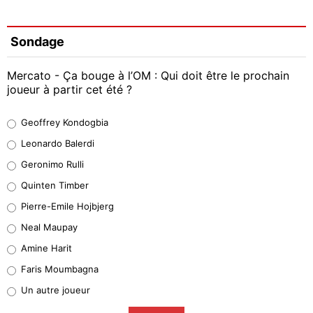
Sondage
Mercato - Ça bouge à l’OM : Qui doit être le prochain
joueur à partir cet été ?
Geoffrey Kondogbia
Geoffrey Kondogbia
38%
Leonardo Balerdi
Leonardo Balerdi
Geronimo Rulli
32%
Quinten Timber
Geronimo Rulli
Pierre-Emile Hojbjerg
5%
Neal Maupay
Quinten Timber
Amine Harit
1%
Faris Moumbagna
Pierre-Emile Hojbjerg
Un autre joueur
9%