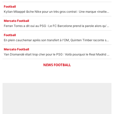
Football
Kylian Mbappé lâche Nike pour un très gros contrat : Une marque «inattendue» va frapper très fort
Mercato Football
Ferran Torres a dit oui au PSG : Le FC Barcelone prend la parole alors qu'un transfert de l'attaquant espagnol prend forme
Football
En plein cauchemar après son transfert à l'OM, Quinten Timber raconte ses doutes après sa signature à Marseille
Mercato Football
Yan Diomandé était trop cher pour le PSG : Voilà pourquoi le Real Madrid a accepté de payer la somme record de 140M€ pour boucler son transfert !
NEWS FOOTBALL