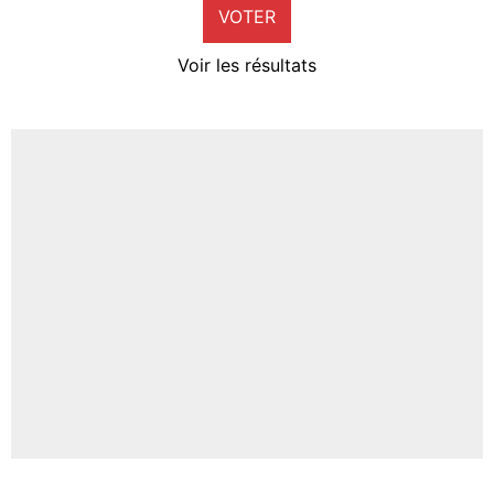
VOTER
Neal Maupay
4%
Voir les résultats
Amine Harit
3%
Faris Moumbagna
4%
Un autre joueur
5%
1676 personnes ont participé aux votes.