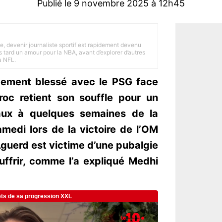
Publié le 9 novembre 2025 à 12h45
e, devenir journaliste sportif est rapidement devenu
 tard un amour pour la NBA, avant d’explorer d’autres
a NFL.
vement blessé avec le PSG face
oc retient son souffle pour un
naux à quelques semaines de la
medi lors de la victoire de l’OM
Aguerd est victime d’une pubalgie
uffrir, comme l’a expliqué Medhi