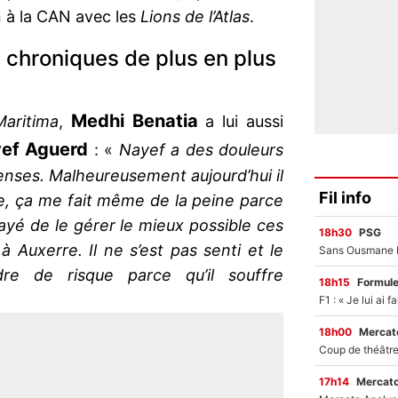
n à la CAN avec les
Lions de l’Atlas
.
 chroniques de plus en plus
Medhi Benatia
aritima
,
a lui aussi
ef Aguerd
: «
Nayef a des douleurs
enses. Malheureusement aujourd’hui il
Fil info
ge, ça me fait même de la peine parce
sayé de le gérer le mieux possible ces
18h30
PSG
à Auxerre. Il ne s’est pas senti et le
re de risque parce qu’il souffre
18h15
Formul
18h00
Mercato
17h14
Mercato