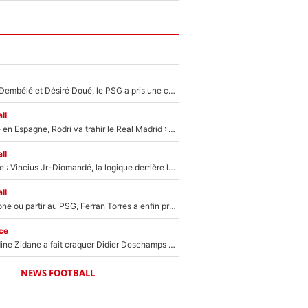
Sans Ousmane Dembélé et Désiré Doué, le PSG a pris une correction face à Majorque : Luis Enrique attend avec impatience des renforts !
ll
Coup de théâtre en Espagne, Rodri va trahir le Real Madrid : Le Ballon d'Or a choisi de signer au FC Barcelone !
ll
Mercato Analyse : Vincius Jr-Diomandé, la logique derrière la concordance des temps
ll
Rester à Barcelone ou partir au PSG, Ferran Torres a enfin pris sa décision : La course contre la montre est lancée !
ce
Le jour où Zinedine Zidane a fait craquer Didier Deschamps en équipe de France : «Je m’en suis voulu», l’ancien sélectionneur a regretté son geste !
NEWS FOOTBALL