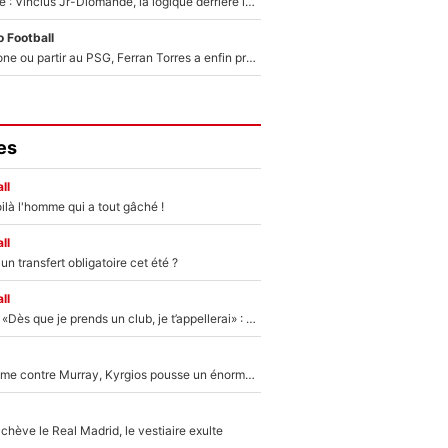
Mercato Analyse : Vincius Jr-Diomandé, la logique derrière la concordance des temps
 Football
Rester à Barcelone ou partir au PSG, Ferran Torres a enfin pris sa décision : La course contre la montre est lancée !
es
ll
ilà l'homme qui a tout gâché !
ll
n transfert obligatoire cet été ?
ll
Mercato - OM - «Dès que je prends un club, je t’appellerai» : La promesse de Marcelino au moment de claquer la porte
Victime de racisme contre Murray, Kyrgios pousse un énorme coup de gueule !
hève le Real Madrid, le vestiaire exulte