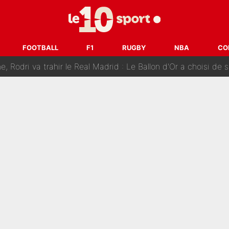
 Doué, le PSG a pris une correction face à Majorque : Luis Enrique a
, puis j’ai dû partir...», le témoignage émouvant de Max Verstapp
FOOTBALL
F1
RUGBY
NBA
CO
 Rodri va trahir le Real Madrid : Le Ballon d'Or a choisi de 
r-Diomandé, la logique derrière la concordance des temps
 au PSG, Ferran Torres a enfin pris sa décision : La course co