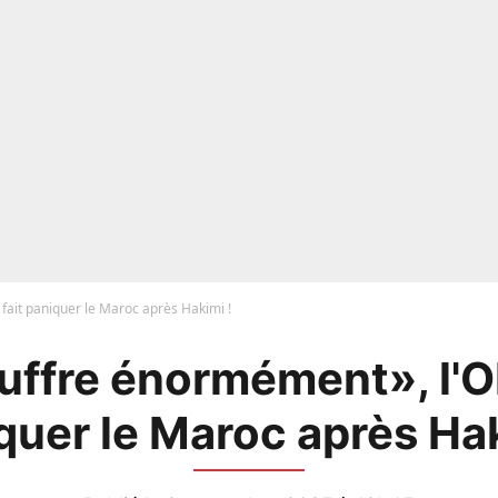
fait paniquer le Maroc après Hakimi !
ouffre énormément», l'O
quer le Maroc après Hak