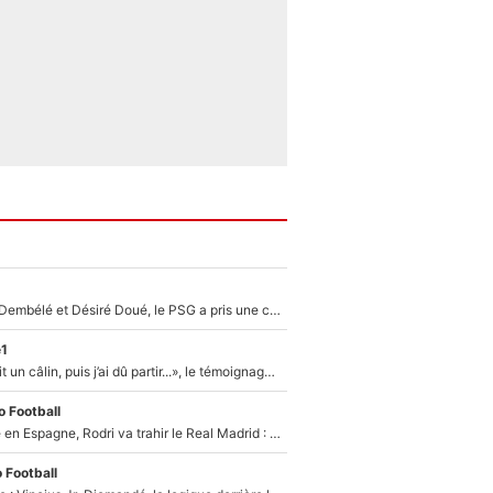
Sans Ousmane Dembélé et Désiré Doué, le PSG a pris une correction face à Majorque : Luis Enrique attend avec impatience des renforts !
e1
F1 : « Je lui ai fait un câlin, puis j’ai dû partir...», le témoignage émouvant de Max Verstappen sur sa fille
 Football
Coup de théâtre en Espagne, Rodri va trahir le Real Madrid : Le Ballon d'Or a choisi de signer au FC Barcelone !
 Football