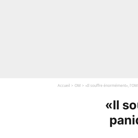
Accueil
OM
«Il souffre énormément», l'OM 
«Il s
pani