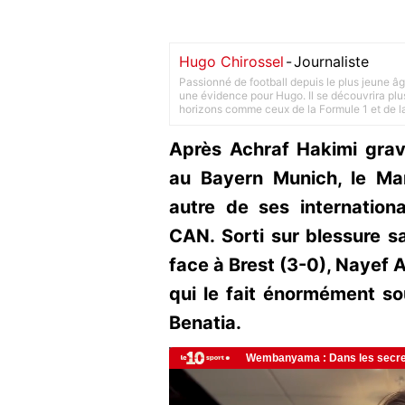
Hugo Chirossel
-
Journaliste
Passionné de football depuis le plus jeune âg
une évidence pour Hugo. Il se découvrira plus
horizons comme ceux de la Formule 1 et de l
Après Achraf Hakimi gra
au Bayern Munich, le Mar
autre de ses internatio
CAN. Sorti sur blessure sa
face à Brest (3-0), Nayef 
qui le fait énormément so
Benatia.