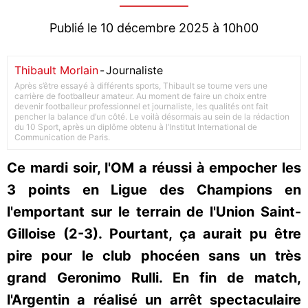
Publié le 10 décembre 2025 à 10h00
Thibault Morlain
-
Journaliste
Après s’être essayé à différents sports, Thibault se tourne vers une
carrière de footballeur amateur. Au moment de faire un choix entre
devenir footballeur professionnel et journaliste, les qualités ont fait
pencher la balance d’un côté. Le voilà désormais au sein de la rédaction
du 10 Sport, après un diplôme obtenu à l’Institut International de
Communication de Paris.
Ce mardi soir, l'OM a réussi à empocher les
3 points en Ligue des Champions en
l'emportant sur le terrain de l'Union Saint-
Gilloise (2-3). Pourtant, ça aurait pu être
pire pour le club phocéen sans un très
grand Geronimo Rulli. En fin de match,
l'Argentin a réalisé un arrêt spectaculaire