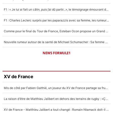
F1 : « Je lui ai fait un câlin, puis j’ai dû partir...», le témoignage émouvant de Max Verstappen sur sa fille
F1 : Charles Leclerc surpris par les paparazzis avec sa femme, les rumeurs étaient vraies !
Comme pour le final du Tour de France, Esteban Ocon propose un Grand Prix de Formule 1 à Paris : «Autour de l’Arc de Triomphe, ce serait génial» !
Nouvelle rumeur autour de la santé de Michael Schumacher : Sa femme Corinna sort du silence
NEWS FORMULE1
XV de France
Mis de côté par Fabien Galthié, un joueur du XV de France partage sa frustration : «ils ne me l’ont pas dit tout de suite»
La raison d'être de Matthieu Jalibert en dehors des terrains de rugby : «Ça m'atteint autant que si tu touches à un membre de ma famille»
XV de France - Matthieu Jalibert a tout changé : Romain Ntamack doit-il s’inquiéter pour sa place à un an de la Coupe du monde ?