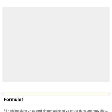
Formule1
F1 - Alpine signe un accord «impensable» et va entrer dans une nouvelle dimension : Grande nouvelle pour Pierre Gasly !