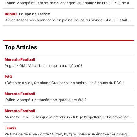
Kylian Mbappé et Lamine Yamal changent de chaîne : beIN SPORTS ne digère pas cette décision historique et prédit un fiasco pour la Liga
08h00
Équipe de France
Didier Deschamps abandonné en pleine Coupe du monde : «La FFF était déjà passée à Zinedine Zidane»
Top Articles
Mercato Football
Pogba - OM : Voilà l'homme qui a tout gâché !
PSG
«Détester à vie», Stéphane Guy dans une embrouille à cause du PSG !
Mercato Football
Kylian Mbappé, un transfert obligatoire cet été ?
Mercato Football
Mercato - OM - «Dès que je prends un club, je t’appellerai» : La promesse de Marcelino au moment de claquer la porte
Tennis
Victime de racisme contre Murray, Kyrgios pousse un énorme coup de gueule !