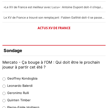
«Le XV de France est meilleur avec Lucu» : Antoine Dupont doit-il s’inquiéter pour sa place ?
Le XV de France a trouvé son remplaçant : Fabien Galthié doit-il se passer d'Antoine Dupont ?
ACTUS XV DE FRANCE
Sondage
Mercato - Ça bouge à l’OM : Qui doit être le prochain
joueur à partir cet été ?
Geoffrey Kondogbia
Geoffrey Kondogbia
38%
Leonardo Balerdi
Leonardo Balerdi
Geronimo Rulli
32%
Quinten Timber
Geronimo Rulli
Pierre-Emile Hojbjerg