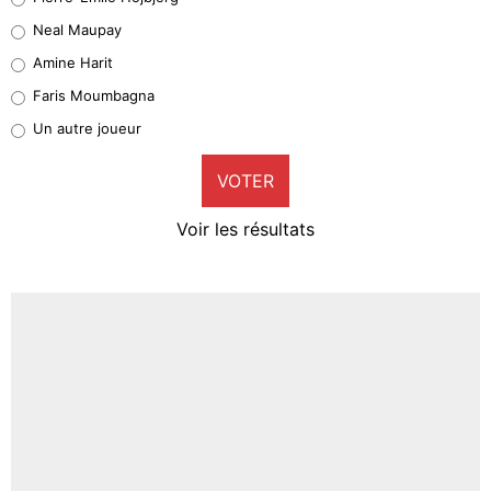
5%
Neal Maupay
Quinten Timber
Amine Harit
1%
Faris Moumbagna
Pierre-Emile Hojbjerg
Un autre joueur
9%
VOTER
Neal Maupay
4%
Voir les résultats
Amine Harit
3%
Faris Moumbagna
4%
Un autre joueur
5%
1568 personnes ont participé aux votes.