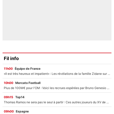
Fil info
11h00
Équipe de France
«Il est très heureux et impatient» : Les révélations de la famille Zidane sur sa prise de pouvoir en équipe de France !
10h00
Mercato Football
Plus de 100M€ pour l'OM : Voici les recrues espérées par Bruno Genesio et Grégory Lorenzi après l’opération dégraissage
09h15
Top14
Thomas Ramos ne sera pas le seul à partir : Ces autres joueurs du XV de France pourraient aussi quitter le Stade Toulousain, un club de Top 14 est déjà sur les rangs
09h00
Espagne