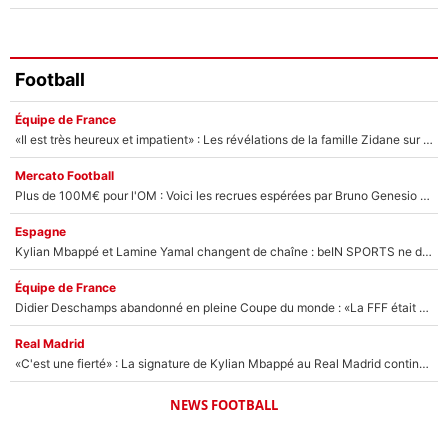
Football
Équipe de France
«Il est très heureux et impatient» : Les révélations de la famille Zidane sur sa prise de pouvoir en équipe de France !
Mercato Football
Plus de 100M€ pour l'OM : Voici les recrues espérées par Bruno Genesio et Grégory Lorenzi après l’opération dégraissage
Espagne
Kylian Mbappé et Lamine Yamal changent de chaîne : beIN SPORTS ne digère pas cette décision historique et prédit un fiasco pour la Liga
Équipe de France
Didier Deschamps abandonné en pleine Coupe du monde : «La FFF était déjà passée à Zinedine Zidane»
Real Madrid
«C'est une fierté» : La signature de Kylian Mbappé au Real Madrid continue de régaler l'Espagne
NEWS FOOTBALL