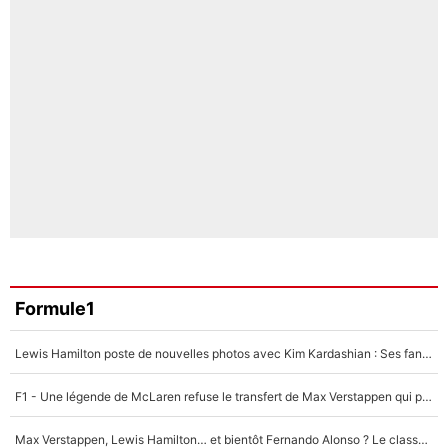
Formule1
Lewis Hamilton poste de nouvelles photos avec Kim Kardashian : Ses fans le voient déjà redevenir champion du monde de F1 grâce à elle !
F1 - Une légende de McLaren refuse le transfert de Max Verstappen qui pourrait «faire des vagues» et plomber l'ambiance dans l'équipe
Max Verstappen, Lewis Hamilton… et bientôt Fernando Alonso ? Le classement des pilotes les mieux payés en Formule 1 risque de changer !