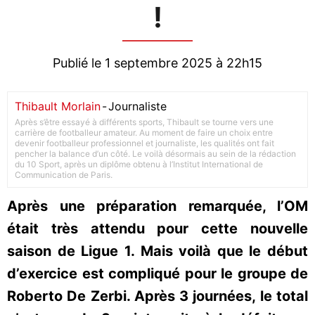
!
Publié le 1 septembre 2025 à 22h15
Thibault Morlain
-
Journaliste
Après s’être essayé à différents sports, Thibault se tourne vers une
carrière de footballeur amateur. Au moment de faire un choix entre
devenir footballeur professionnel et journaliste, les qualités ont fait
pencher la balance d’un côté. Le voilà désormais au sein de la rédaction
du 10 Sport, après un diplôme obtenu à l’Institut International de
Communication de Paris.
Après une préparation remarquée, l’OM
était très attendu pour cette nouvelle
saison de Ligue 1. Mais voilà que le début
d’exercice est compliqué pour le groupe de
Roberto De Zerbi. Après 3 journées, le total