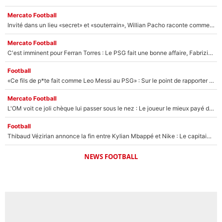
Mercato Football
Invité dans un lieu «secret» et «souterrain», Willian Pacho raconte comment il a négocié son transfert au PSG !
Mercato Football
C'est imminent pour Ferran Torres : Le PSG fait une bonne affaire, Fabrizio Romano révèle le vrai prix du joueur !
Football
«Ce fils de p*te fait comme Leo Messi au PSG» : Sur le point de rapporter gros à l'OM, Facundo Medina raconte son clash avec des supporters !
Mercato Football
L'OM voit ce joli chèque lui passer sous le nez : Le joueur le mieux payé du club refuse de partir, son transfert est annulé à la dernière minute !
Football
Thibaud Vézirian annonce la fin entre Kylian Mbappé et Nike : Le capitaine de l'équipe de France lui répond sur Instagram !
NEWS FOOTBALL