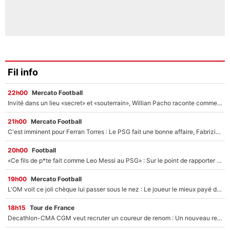
Fil info
22h00
Mercato Football
Invité dans un lieu «secret» et «souterrain», Willian Pacho raconte comment il a négocié son transfert au PSG !
21h00
Mercato Football
C'est imminent pour Ferran Torres : Le PSG fait une bonne affaire, Fabrizio Romano révèle le vrai prix du joueur !
20h00
Football
«Ce fils de p*te fait comme Leo Messi au PSG» : Sur le point de rapporter gros à l'OM, Facundo Medina raconte son clash avec des supporters !
19h00
Mercato Football
L'OM voit ce joli chèque lui passer sous le nez : Le joueur le mieux payé du club refuse de partir, son transfert est annulé à la dernière minute !
18h15
Tour de France
Decathlon-CMA CGM veut recruter un coureur de renom : Un nouveau renfort important arrive pour Paul Seixas ?