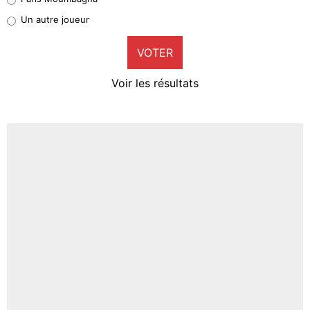
Pierre-Emile Hojbjerg
Un autre joueur
8%
VOTER
Neal Maupay
4%
Voir les résultats
Amine Harit
3%
Faris Moumbagna
4%
Un autre joueur
5%
1773 personnes ont participé aux votes.