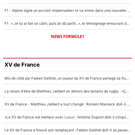
F1 - Alpine signe un accord «impensable» et va entrer dans une nouvelle dimension : Grande nouvelle pour Pierre Gasly !
F1 : « Je lui ai fait un câlin, puis j’ai dû partir...», le témoignage émouvant de Max Verstappen sur sa fille
NEWS FORMULE1
XV de France
Mis de côté par Fabien Galthié, un joueur du XV de France partage sa frustration : «ils ne me l’ont pas dit tout de suite»
La raison d'être de Matthieu Jalibert en dehors des terrains de rugby : «Ça m'atteint autant que si tu touches à un membre de ma famille»
XV de France - Matthieu Jalibert a tout changé : Romain Ntamack doit-il s’inquiéter pour sa place à un an de la Coupe du monde ?
«Le XV de France est meilleur avec Lucu» : Antoine Dupont doit-il s’inquiéter pour sa place ?
Le XV de France a trouvé son remplaçant : Fabien Galthié doit-il se passer d'Antoine Dupont ?