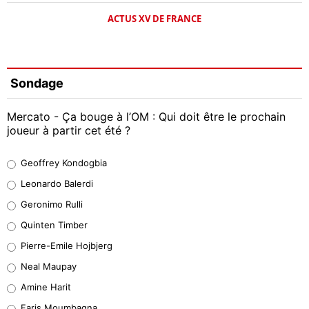
ACTUS XV DE FRANCE
Sondage
Mercato - Ça bouge à l’OM : Qui doit être le prochain
joueur à partir cet été ?
Geoffrey Kondogbia
Geoffrey Kondogbia
37%
Leonardo Balerdi
Leonardo Balerdi
Geronimo Rulli
32%
Quinten Timber
Geronimo Rulli
Pierre-Emile Hojbjerg
5%
Neal Maupay
Quinten Timber
Amine Harit
1%
Faris Moumbagna