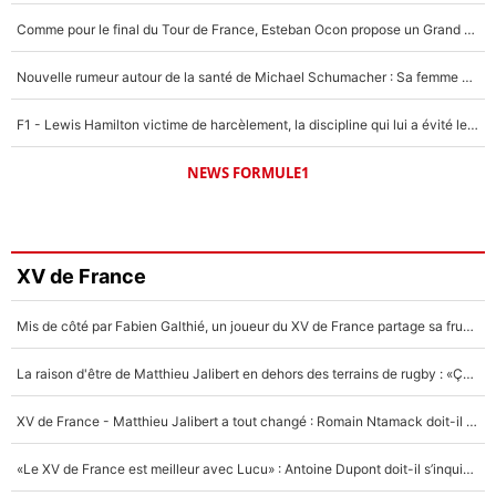
Comme pour le final du Tour de France, Esteban Ocon propose un Grand Prix de Formule 1 à Paris : «Autour de l’Arc de Triomphe, ce serait génial» !
Nouvelle rumeur autour de la santé de Michael Schumacher : Sa femme Corinna sort du silence
F1 - Lewis Hamilton victime de harcèlement, la discipline qui lui a évité le pire : «J'aurais probablement mal tourné»
NEWS FORMULE1
XV de France
Mis de côté par Fabien Galthié, un joueur du XV de France partage sa frustration : «ils ne me l’ont pas dit tout de suite»
La raison d'être de Matthieu Jalibert en dehors des terrains de rugby : «Ça m'atteint autant que si tu touches à un membre de ma famille»
XV de France - Matthieu Jalibert a tout changé : Romain Ntamack doit-il s’inquiéter pour sa place à un an de la Coupe du monde ?
«Le XV de France est meilleur avec Lucu» : Antoine Dupont doit-il s’inquiéter pour sa place ?