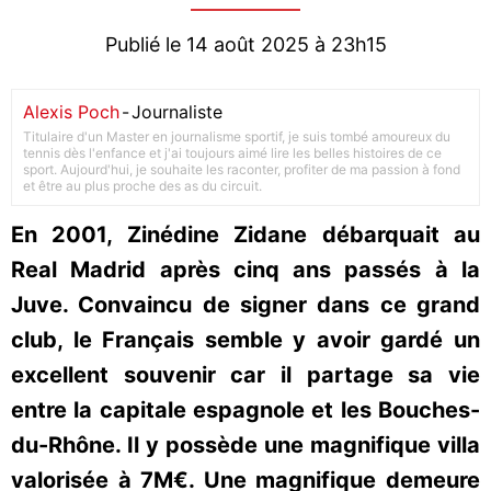
Publié le 14 août 2025 à 23h15
Alexis Poch
-
Journaliste
Titulaire d'un Master en journalisme sportif, je suis tombé amoureux du
tennis dès l'enfance et j'ai toujours aimé lire les belles histoires de ce
sport. Aujourd'hui, je souhaite les raconter, profiter de ma passion à fond
et être au plus proche des as du circuit.
En 2001, Zinédine Zidane débarquait au
Real Madrid après cinq ans passés à la
Juve. Convaincu de signer dans ce grand
club, le Français semble y avoir gardé un
excellent souvenir car il partage sa vie
entre la capitale espagnole et les Bouches-
du-Rhône. Il y possède une magnifique villa
valorisée à 7M€. Une magnifique demeure