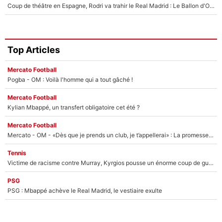
Coup de théâtre en Espagne, Rodri va trahir le Real Madrid : Le Ballon d'Or a choisi de signer au FC Barcelone !
Top Articles
Mercato Football
Pogba - OM : Voilà l'homme qui a tout gâché !
Mercato Football
Kylian Mbappé, un transfert obligatoire cet été ?
Mercato Football
Mercato - OM - «Dès que je prends un club, je t’appellerai» : La promesse de Marcelino au moment de claquer la porte
Tennis
Victime de racisme contre Murray, Kyrgios pousse un énorme coup de gueule !
PSG
PSG : Mbappé achève le Real Madrid, le vestiaire exulte