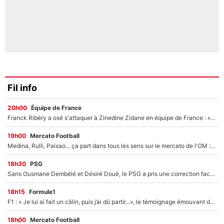
Fil info
20h00
Équipe de France
Franck Ribéry a osé s'attaquer à Zinedine Zidane en équipe de France : «Je n'aurais jamais fait ça»
19h00
Mercato Football
Medina, Rulli, Paixao... ça part dans tous les sens sur le mercato de l'OM : Frank McCourt va enfin récupérer l'argent qu'il attend ?
18h30
PSG
Sans Ousmane Dembélé et Désiré Doué, le PSG a pris une correction face à Majorque : Luis Enrique attend avec impatience des renforts !
18h15
Formule1
F1 : « Je lui ai fait un câlin, puis j’ai dû partir...», le témoignage émouvant de Max Verstappen sur sa fille
18h00
Mercato Football