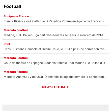
Football
Équipe de France
Franck Ribéry a osé s'attaquer à Zinedine Zidane en équipe de France : «Je n'aurais jamais fait ça»
Mercato Football
Medina, Rulli, Paixao... ça part dans tous les sens sur le mercato de l'OM : Frank McCourt va enfin récupérer l'argent qu'il attend ?
PSG
Sans Ousmane Dembélé et Désiré Doué, le PSG a pris une correction face à Majorque : Luis Enrique attend avec impatience des renforts !
Mercato Football
Coup de théâtre en Espagne, Rodri va trahir le Real Madrid : Le Ballon d'Or a choisi de signer au FC Barcelone !
Mercato Football
Mercato Analyse : Vincius Jr-Diomandé, la logique derrière la concordance des temps
NEWS FOOTBALL