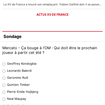
Le XV de France a trouvé son remplaçant : Fabien Galthié doit-il se passer d'Antoine Dupont ?
ACTUS XV DE FRANCE
Sondage
Mercato - Ça bouge à l’OM : Qui doit être le prochain
joueur à partir cet été ?
Geoffrey Kondogbia
Geoffrey Kondogbia
38%
Leonardo Balerdi
Leonardo Balerdi
Geronimo Rulli
32%
Quinten Timber
Geronimo Rulli
Pierre-Emile Hojbjerg
5%
Neal Maupay
Quinten Timber