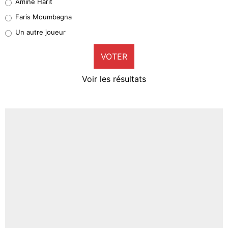
Amine Harit
1%
Faris Moumbagna
Pierre-Emile Hojbjerg
Un autre joueur
9%
VOTER
Neal Maupay
4%
Voir les résultats
Amine Harit
3%
Faris Moumbagna
5%
Un autre joueur
5%
1521 personnes ont participé aux votes.