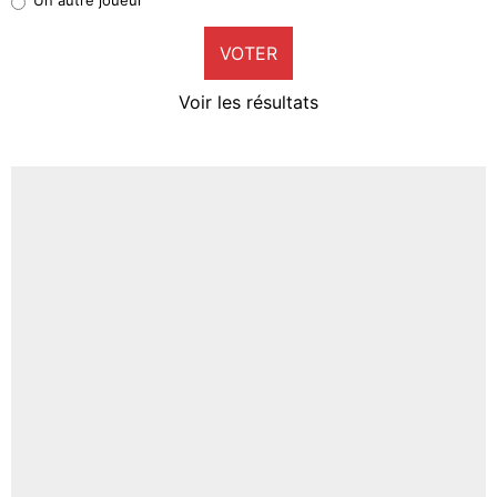
9%
VOTER
Neal Maupay
4%
Voir les résultats
Amine Harit
3%
Faris Moumbagna
4%
Un autre joueur
5%
1637 personnes ont participé aux votes.