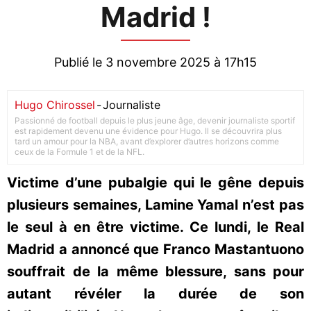
Madrid !
Publié le 3 novembre 2025 à 17h15
Hugo Chirossel
-
Journaliste
Passionné de football depuis le plus jeune âge, devenir journaliste sportif
est rapidement devenu une évidence pour Hugo. Il se découvrira plus
tard un amour pour la NBA, avant d’explorer d’autres horizons comme
ceux de la Formule 1 et de la NFL.
Victime d’une pubalgie qui le gêne depuis
plusieurs semaines, Lamine Yamal n’est pas
le seul à en être victime. Ce lundi, le Real
Madrid a annoncé que Franco Mastantuono
souffrait de la même blessure, sans pour
autant révéler la durée de son