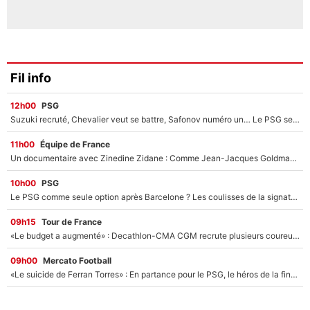
Fil info
12h00
PSG
Suzuki recruté, Chevalier veut se battre, Safonov numéro un… Le PSG se lance encore dans un gros chantier pour le poste de gardien de but
11h00
Équipe de France
Un documentaire avec Zinedine Zidane : Comme Jean-Jacques Goldman et Mylène Farmer, le nouveau sélectionneur de l'équipe de France a recalé une journaliste très connue
10h00
PSG
Le PSG comme seule option après Barcelone ? Les coulisses de la signature historique de Lionel Messi sont révélées au grand jour !
09h15
Tour de France
«Le budget a augmenté» : Decathlon-CMA CGM recrute plusieurs coureurs pour offrir à Paul Seixas une équipe pour gagner le Tour de France 2027
09h00
Mercato Football
«Le suicide de Ferran Torres» : En partance pour le PSG, le héros de la finale de la Coupe du monde s'attire les foudres de la presse espagnole !