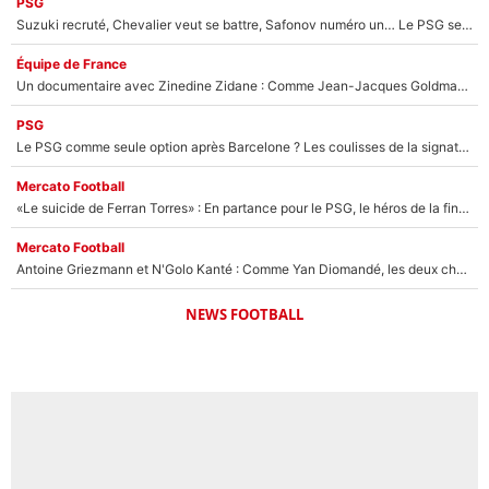
PSG
Suzuki recruté, Chevalier veut se battre, Safonov numéro un… Le PSG se lance encore dans un gros chantier pour le poste de gardien de but
Équipe de France
Un documentaire avec Zinedine Zidane : Comme Jean-Jacques Goldman et Mylène Farmer, le nouveau sélectionneur de l'équipe de France a recalé une journaliste très connue
PSG
Le PSG comme seule option après Barcelone ? Les coulisses de la signature historique de Lionel Messi sont révélées au grand jour !
Mercato Football
«Le suicide de Ferran Torres» : En partance pour le PSG, le héros de la finale de la Coupe du monde s'attire les foudres de la presse espagnole !
Mercato Football
Antoine Griezmann et N'Golo Kanté : Comme Yan Diomandé, les deux champions du monde ont refusé de signer au PSG !
NEWS FOOTBALL