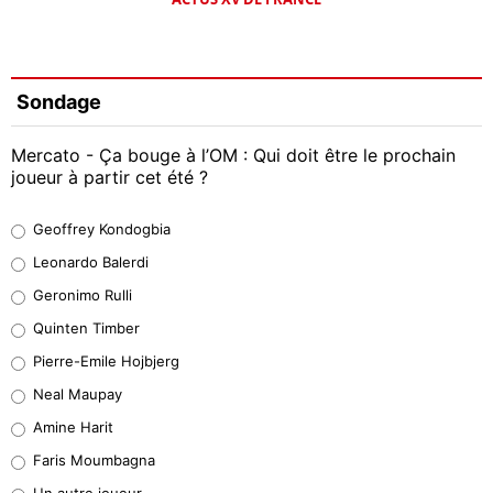
Sondage
Mercato - Ça bouge à l’OM : Qui doit être le prochain
joueur à partir cet été ?
Geoffrey Kondogbia
Geoffrey Kondogbia
38%
Leonardo Balerdi
Leonardo Balerdi
Geronimo Rulli
32%
Quinten Timber
Geronimo Rulli
Pierre-Emile Hojbjerg
5%
Neal Maupay
Quinten Timber
Amine Harit
1%
Faris Moumbagna
Pierre-Emile Hojbjerg
Un autre joueur