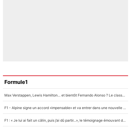
Formule1
Max Verstappen, Lewis Hamilton… et bientôt Fernando Alonso ? Le classement des pilotes les mieux payés en Formule 1 risque de changer !
F1 - Alpine signe un accord «impensable» et va entrer dans une nouvelle dimension : Grande nouvelle pour Pierre Gasly !
F1 : « Je lui ai fait un câlin, puis j’ai dû partir...», le témoignage émouvant de Max Verstappen sur sa fille