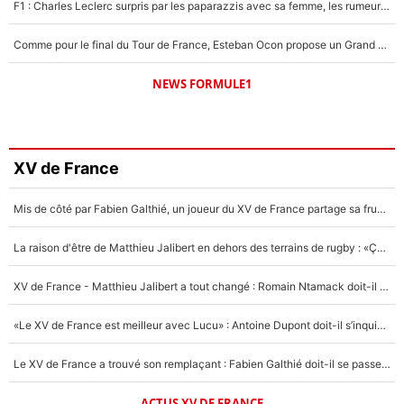
F1 : Charles Leclerc surpris par les paparazzis avec sa femme, les rumeurs étaient vraies !
Comme pour le final du Tour de France, Esteban Ocon propose un Grand Prix de Formule 1 à Paris : «Autour de l’Arc de Triomphe, ce serait génial» !
NEWS FORMULE1
XV de France
Mis de côté par Fabien Galthié, un joueur du XV de France partage sa frustration : «ils ne me l’ont pas dit tout de suite»
La raison d'être de Matthieu Jalibert en dehors des terrains de rugby : «Ça m'atteint autant que si tu touches à un membre de ma famille»
XV de France - Matthieu Jalibert a tout changé : Romain Ntamack doit-il s’inquiéter pour sa place à un an de la Coupe du monde ?
«Le XV de France est meilleur avec Lucu» : Antoine Dupont doit-il s’inquiéter pour sa place ?
Le XV de France a trouvé son remplaçant : Fabien Galthié doit-il se passer d'Antoine Dupont ?
ACTUS XV DE FRANCE