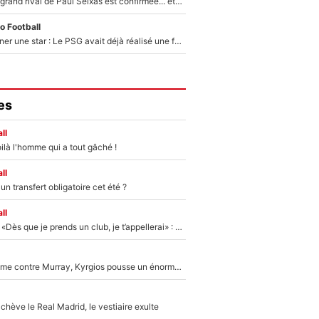
La signature du grand rival de Paul Seixas est confirmée... et c'est une excellente nouvelle pour l'équipe Decathlon-CMA CGM !
o Football
250M€ pour signer une star : Le PSG avait déjà réalisé une folie sur le mercato bien avant Neymar !
es
ll
ilà l'homme qui a tout gâché !
ll
n transfert obligatoire cet été ?
ll
Mercato - OM - «Dès que je prends un club, je t’appellerai» : La promesse de Marcelino au moment de claquer la porte
Victime de racisme contre Murray, Kyrgios pousse un énorme coup de gueule !
hève le Real Madrid, le vestiaire exulte