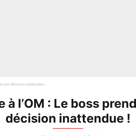
nd une décision inattendue !
e à l’OM : Le boss pren
décision inattendue !