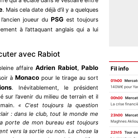
rre qui a éclaté dans le vestiaire entre
e
. Mais cela date déjà d’il y a quelques
PSG
l’ancien joueur du
est toujours
rement à l’attaquant anglais qui a lui
scuter avec Rabiot
Adrien Rabiot
Pablo
leine affaire
,
Fil info
Monaco
soir à
pour le tirage au sort
01h00
Mercato
ions
. Inévitablement, le président
 sur l’avenir du milieu de terrain et il
00h00
Mercat
 main.
« C'est toujours la question
clair : dans le club, tout le monde me
23h00
Mercat
La porte de mon bureau est toujours
ent vers la sortie ou non. La chose la
22h15
Tour de