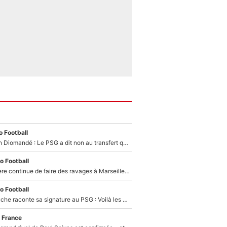
 Football
140M€ pour Yan Diomandé : Le PSG a dit non au transfert qui bat tous les records sur le mercato
o Football
La crise financière continue de faire des ravages à Marseille : L’OM a placé 12 joueurs sur le marché des transferts… et ça pourrait lui rapporter près de 100M€ !
o Football
Maghnes Akliouche raconte sa signature au PSG : Voilà les coulisses de son transfert de rêve à 50M€
 France