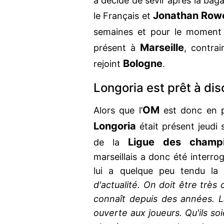
a décidé de sévir après la baga
Jonathan Row
le Français et
semaines et pour le moment 
Marseille
présent à
, contrai
Bologne
rejoint
.
Longoria est prêt à di
OM
Alors que l’
est donc en p
Longoria
était présent jeudi 
Ligue des champ
de la
marseillais a donc été interrogé
lui a quelque peu tendu la
d'actualité. On doit être très 
connaît depuis des années. 
ouverte aux joueurs. Qu'ils soi