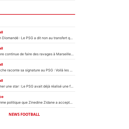
ll
140M€ pour Yan Diomandé : Le PSG a dit non au transfert qui bat tous les records sur le mercato
ll
La crise financière continue de faire des ravages à Marseille : L’OM a placé 12 joueurs sur le marché des transferts… et ça pourrait lui rapporter près de 100M€ !
ll
Maghnes Akliouche raconte sa signature au PSG : Voilà les coulisses de son transfert de rêve à 50M€
ll
250M€ pour signer une star : Le PSG avait déjà réalisé une folie sur le mercato bien avant Neymar !
ce
Voilà le seul homme politique que Zinedine Zidane a accepté dans son entourage : «Je garde un très bon souvenir de lui»
NEWS FOOTBALL