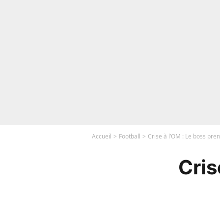
Accueil
Football
Crise à l’OM : Le boss pre
Cris