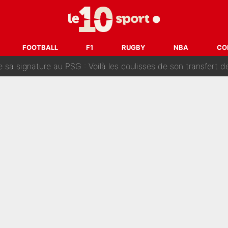
Le PSG a dit non au transfert qui bat tous les records sur 
e des ravages à Marseille : L’OM a placé 12 joueurs sur le marché des transferts… 
FOOTBALL
F1
RUGBY
NBA
CO
sa signature au PSG : Voilà les coulisses de son transfert 
e Paul Seixas est confirmée... et c'est une excellente nouvelle 
: Le PSG avait déjà réalisé une folie sur le mercato bien av