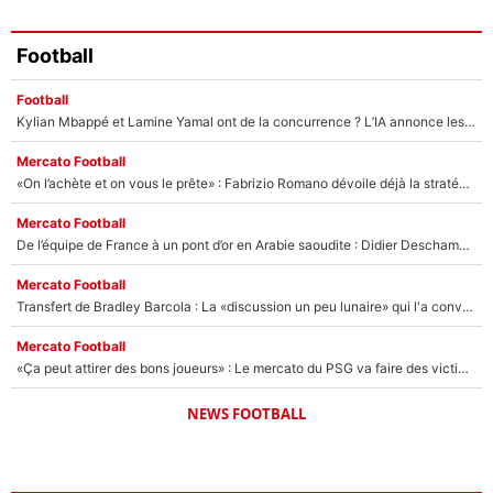
Football
Football
Kylian Mbappé et Lamine Yamal ont de la concurrence ? L’IA annonce les 5 joueurs qui vont dominer le football dans les années à venir !
Mercato Football
«On l’achète et on vous le prête» : Fabrizio Romano dévoile déjà la stratégie du PSG avec le transfert de Zion Suzuki !
Mercato Football
De l’équipe de France à un pont d’or en Arabie saoudite : Didier Deschamps a donné sa réponse !
Mercato Football
Transfert de Bradley Barcola : La «discussion un peu lunaire» qui l'a convaincu de quitter le PSG, son entourage est pointé du doigt
Mercato Football
«Ça peut attirer des bons joueurs» : Le mercato du PSG va faire des victimes dans l'effectif de Luis Enrique ?
NEWS FOOTBALL