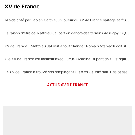
XV de France
Mis de côté par Fabien Galthié, un joueur du XV de France partage sa frustration : «ils ne me l’ont pas dit tout de suite»
La raison d'être de Matthieu Jalibert en dehors des terrains de rugby : «Ça m'atteint autant que si tu touches à un membre de ma famille»
XV de France - Matthieu Jalibert a tout changé : Romain Ntamack doit-il s’inquiéter pour sa place à un an de la Coupe du monde ?
«Le XV de France est meilleur avec Lucu» : Antoine Dupont doit-il s’inquiéter pour sa place ?
Le XV de France a trouvé son remplaçant : Fabien Galthié doit-il se passer d'Antoine Dupont ?
ACTUS XV DE FRANCE