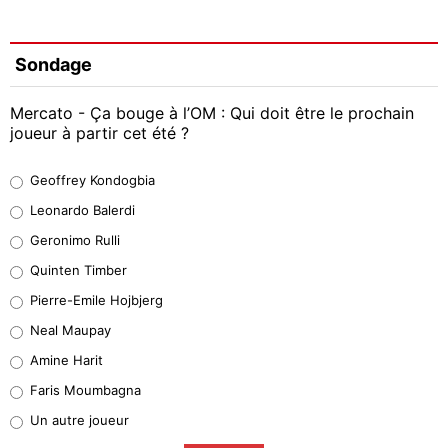
Sondage
Mercato - Ça bouge à l’OM : Qui doit être le prochain
joueur à partir cet été ?
Geoffrey Kondogbia
Geoffrey Kondogbia
38%
Leonardo Balerdi
Leonardo Balerdi
Geronimo Rulli
32%
Quinten Timber
Geronimo Rulli
Pierre-Emile Hojbjerg
4%
Neal Maupay
Quinten Timber
Amine Harit
1%
Faris Moumbagna
Pierre-Emile Hojbjerg
Un autre joueur
9%