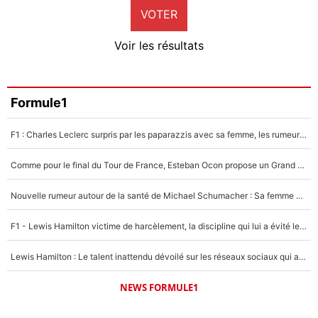
VOTER
Neal Maupay
4%
Voir les résultats
Amine Harit
3%
Faris Moumbagna
Formule1
4%
F1 : Charles Leclerc surpris par les paparazzis avec sa femme, les rumeurs étaient vraies !
Un autre joueur
5%
Comme pour le final du Tour de France, Esteban Ocon propose un Grand Prix de Formule 1 à Paris : «Autour de l’Arc de Triomphe, ce serait génial» !
1479 personnes ont participé aux votes.
Nouvelle rumeur autour de la santé de Michael Schumacher : Sa femme Corinna sort du silence
F1 - Lewis Hamilton victime de harcèlement, la discipline qui lui a évité le pire : «J'aurais probablement mal tourné»
Lewis Hamilton : Le talent inattendu dévoilé sur les réseaux sociaux qui a impressionné Kim Kardashian pendant leurs vacances en amoureux !
NEWS FORMULE1