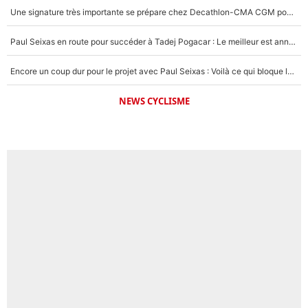
Une signature très importante se prépare chez Decathlon-CMA CGM pour aider Paul Seixas à gagner le Tour de France 2027
Paul Seixas en route pour succéder à Tadej Pogacar : Le meilleur est annoncé pour l’avenir de la pépite française
Encore un coup dur pour le projet avec Paul Seixas : Voilà ce qui bloque le transfert d’un coureur chez Decathlon-CMA CGM
NEWS CYCLISME