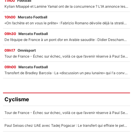
11h00
Football
Kylian Mbappé et Lamine Yamal ont de la concurrence ? L’IA annonce les 5 joueurs qui vont dominer le football dans les années à venir !
10h00
Mercato Football
«On l’achète et on vous le prête» : Fabrizio Romano dévoile déjà la stratégie du PSG avec le transfert de Zion Suzuki !
09h30
Mercato Football
De l’équipe de France à un pont d’or en Arabie saoudite : Didier Deschamps a donné sa réponse !
09h17
Omnisport
Tour de France - Échec sur échec, voilà ce que l’avenir réserve à Paul Seixas : «Tant qu’il y aura un Pogacar comme celui-là...»
09h00
Mercato Football
Transfert de Bradley Barcola : La «discussion un peu lunaire» qui l'a convaincu de quitter le PSG, son entourage est pointé du doigt
Cyclisme
Tour de France - Échec sur échec, voilà ce que l’avenir réserve à Paul Seixas : «Tant qu’il y aura un Pogacar comme celui-là...»
Paul Seixas chez UAE avec Tadej Pogacar : Le transfert qui effraie le peloton, «c’est la pire des choses qui puisse arriver»