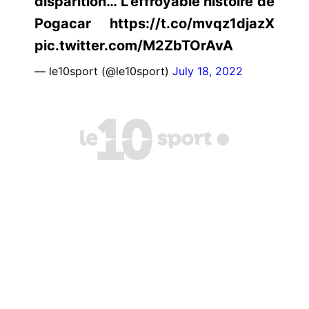
disparition… L’effroyable histoire de
Pogacar https://t.co/mvqz1djazX
pic.twitter.com/M2ZbTOrAvA
— le10sport (@le10sport)
July 18, 2022