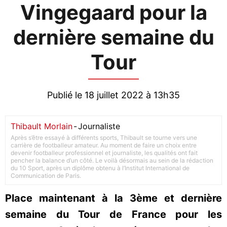
Vingegaard pour la
dernière semaine du
Tour
Publié le 18 juillet 2022 à 13h35
Thibault Morlain
-
Journaliste
Après s’être essayé à différents sports, Thibault se tourne vers une
carrière de footballeur amateur. Au moment de faire un choix entre
devenir footballeur professionnel et journaliste, les qualités ont fait
pencher la balance d’un côté. Le voilà désormais au sein de la rédaction
du 10 Sport, après un diplôme obtenu à l’Institut International de
Communication de Paris.
Place maintenant à la 3ème et dernière
semaine du Tour de France pour les