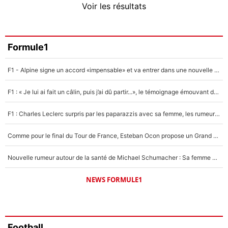
Voir les résultats
Amine Harit
3%
Faris Moumbagna
Formule1
4%
F1 - Alpine signe un accord «impensable» et va entrer dans une nouvelle dimension : Grande nouvelle pour Pierre Gasly !
Un autre joueur
5%
F1 : « Je lui ai fait un câlin, puis j’ai dû partir...», le témoignage émouvant de Max Verstappen sur sa fille
1573 personnes ont participé aux votes.
F1 : Charles Leclerc surpris par les paparazzis avec sa femme, les rumeurs étaient vraies !
Comme pour le final du Tour de France, Esteban Ocon propose un Grand Prix de Formule 1 à Paris : «Autour de l’Arc de Triomphe, ce serait génial» !
Nouvelle rumeur autour de la santé de Michael Schumacher : Sa femme Corinna sort du silence
NEWS FORMULE1
Football