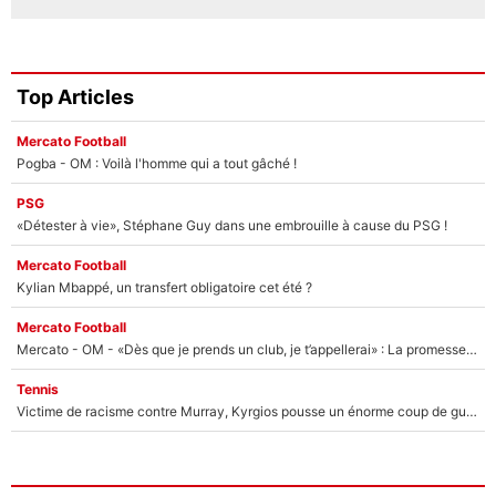
Top Articles
Mercato Football
Pogba - OM : Voilà l'homme qui a tout gâché !
PSG
«Détester à vie», Stéphane Guy dans une embrouille à cause du PSG !
Mercato Football
Kylian Mbappé, un transfert obligatoire cet été ?
Mercato Football
Mercato - OM - «Dès que je prends un club, je t’appellerai» : La promesse de Marcelino au moment de claquer la porte
Tennis
Victime de racisme contre Murray, Kyrgios pousse un énorme coup de gueule !