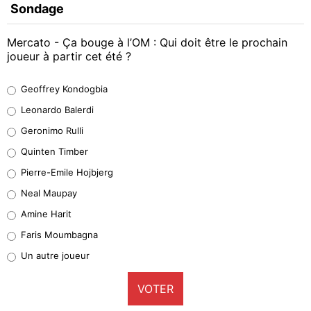
Sondage
Mercato - Ça bouge à l’OM : Qui doit être le prochain
joueur à partir cet été ?
Geoffrey Kondogbia
Geoffrey Kondogbia
38%
Leonardo Balerdi
Leonardo Balerdi
Geronimo Rulli
32%
Quinten Timber
Geronimo Rulli
Pierre-Emile Hojbjerg
5%
Neal Maupay
Quinten Timber
Amine Harit
1%
Faris Moumbagna
Pierre-Emile Hojbjerg
Un autre joueur
9%
VOTER
Neal Maupay
4%