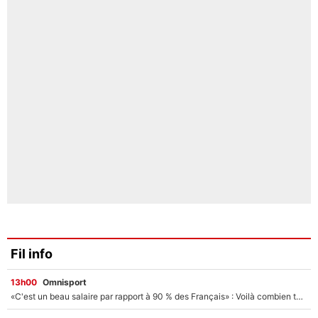
Fil info
13h00
Omnisport
«C'est un beau salaire par rapport à 90 % des Français» : Voilà combien touchait Nelson Monfort sur France Télévisions avant de rejoindre CNews