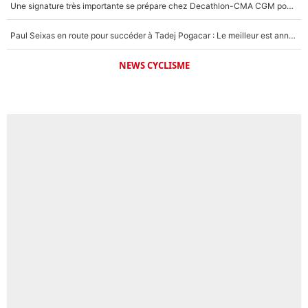
Une signature très importante se prépare chez Decathlon-CMA CGM pour aider Paul Seixas à gagner le Tour de France 2027
Paul Seixas en route pour succéder à Tadej Pogacar : Le meilleur est annoncé pour l’avenir de la pépite française
NEWS CYCLISME