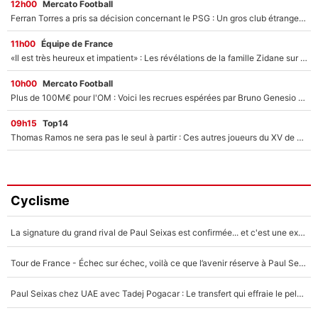
12h00
Mercato Football
Ferran Torres a pris sa décision concernant le PSG : Un gros club étranger prêt à relancer le feuilleton pour la signature du champion du monde 2026 !
11h00
Équipe de France
«Il est très heureux et impatient» : Les révélations de la famille Zidane sur sa prise de pouvoir en équipe de France !
10h00
Mercato Football
Plus de 100M€ pour l'OM : Voici les recrues espérées par Bruno Genesio et Grégory Lorenzi après l’opération dégraissage
09h15
Top14
Thomas Ramos ne sera pas le seul à partir : Ces autres joueurs du XV de France pourraient aussi quitter le Stade Toulousain, un club de Top 14 est déjà sur les rangs
Cyclisme
La signature du grand rival de Paul Seixas est confirmée... et c'est une excellente nouvelle pour l'équipe Decathlon-CMA CGM !
Tour de France - Échec sur échec, voilà ce que l’avenir réserve à Paul Seixas : «Tant qu’il y aura un Pogacar comme celui-là...»
Paul Seixas chez UAE avec Tadej Pogacar : Le transfert qui effraie le peloton, «c’est la pire des choses qui puisse arriver»