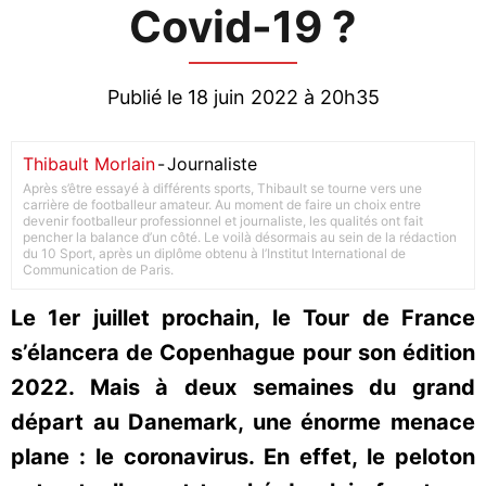
Covid-19 ?
Publié le 18 juin 2022 à 20h35
Thibault Morlain
-
Journaliste
Après s’être essayé à différents sports, Thibault se tourne vers une
carrière de footballeur amateur. Au moment de faire un choix entre
devenir footballeur professionnel et journaliste, les qualités ont fait
pencher la balance d’un côté. Le voilà désormais au sein de la rédaction
du 10 Sport, après un diplôme obtenu à l’Institut International de
Communication de Paris.
Le 1er juillet prochain, le Tour de France
s’élancera de Copenhague pour son édition
2022. Mais à deux semaines du grand
départ au Danemark, une énorme menace
plane : le coronavirus. En effet, le peloton