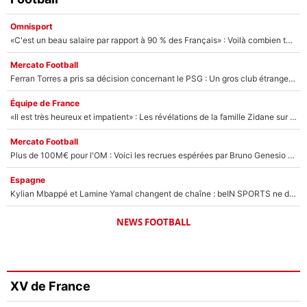
Omnisport
«C'est un beau salaire par rapport à 90 % des Français» : Voilà combien touchait Nelson Monfort sur France Télévisions avant de rejoindre CNews
Mercato Football
Ferran Torres a pris sa décision concernant le PSG : Un gros club étranger prêt à relancer le feuilleton pour la signature du champion du monde 2026 !
Équipe de France
«Il est très heureux et impatient» : Les révélations de la famille Zidane sur sa prise de pouvoir en équipe de France !
Mercato Football
Plus de 100M€ pour l'OM : Voici les recrues espérées par Bruno Genesio et Grégory Lorenzi après l’opération dégraissage
Espagne
Kylian Mbappé et Lamine Yamal changent de chaîne : beIN SPORTS ne digère pas cette décision historique et prédit un fiasco pour la Liga
NEWS FOOTBALL
XV de France