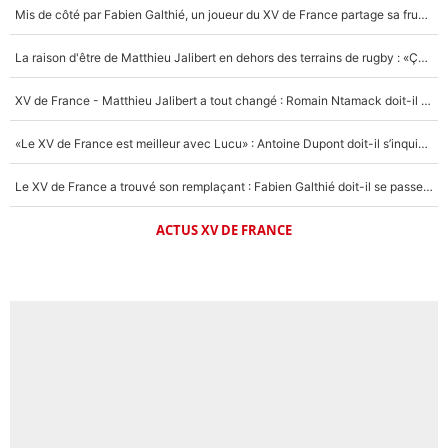
Mis de côté par Fabien Galthié, un joueur du XV de France partage sa frustration : «ils ne me l’ont pas dit tout de suite»
La raison d'être de Matthieu Jalibert en dehors des terrains de rugby : «Ça m'atteint autant que si tu touches à un membre de ma famille»
XV de France - Matthieu Jalibert a tout changé : Romain Ntamack doit-il s’inquiéter pour sa place à un an de la Coupe du monde ?
«Le XV de France est meilleur avec Lucu» : Antoine Dupont doit-il s’inquiéter pour sa place ?
Le XV de France a trouvé son remplaçant : Fabien Galthié doit-il se passer d'Antoine Dupont ?
ACTUS XV DE FRANCE